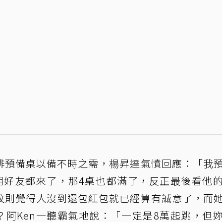
排預備桌以備不時之需，楊昇達氣憤回應：「我
朋好友都來了，那4桌也都滿了，反正最後看他
玟則覺得人沒到還包紅包就已經算有誠意了，而
？阿Ken一聽霸氣地說：「一定是8萬起跳，但