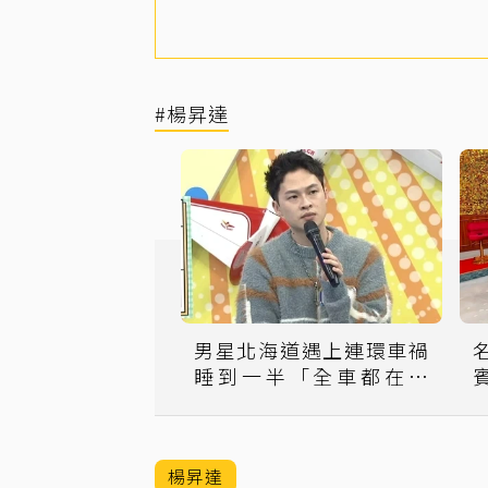
#楊昇達
男星北海道遇上連環車禍
睡到一半「全車都在尖
叫」
楊昇達