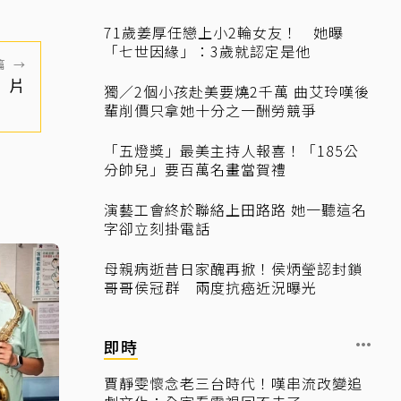
71歲姜厚任戀上小2輪女友！ 她曝
「七世因緣」：3歲就認定是他
篇
→
」片
獨／2個小孩赴美要燒2千萬 曲艾玲嘆後
輩削價只拿她十分之一酬勞競爭
「五燈獎」最美主持人報喜！「185公
分帥兒」要百萬名畫當賀禮
演藝工會終於聯絡上田路路 她一聽這名
字卻立刻掛電話
母親病逝昔日家醜再掀！侯炳瑩認封鎖
哥哥侯冠群 兩度抗癌近況曝光
即時
賈靜雯懷念老三台時代！嘆串流改變追