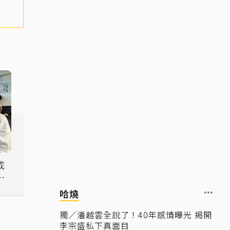
成
酸
哈燒
獨／潘越雲全說了！40年感情曝光 揭開
李宗盛私下真面目