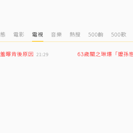
動態
電影
電視
音樂
熱搜
500齣
500歌
羞曝背後原因
63歲關之琳爆「嬤孫
21:29