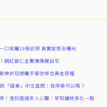
一口氣曬19張近照 真實狀態全曝光
！網紅裴仁圭驚傳陳屍自宅
歌神許冠傑曬手寫信悼念黃金搭檔
親民「碰拳」中文直問：我停車可以嗎？
哭！洩抗癌過來人心聲：早知讓她多化一點