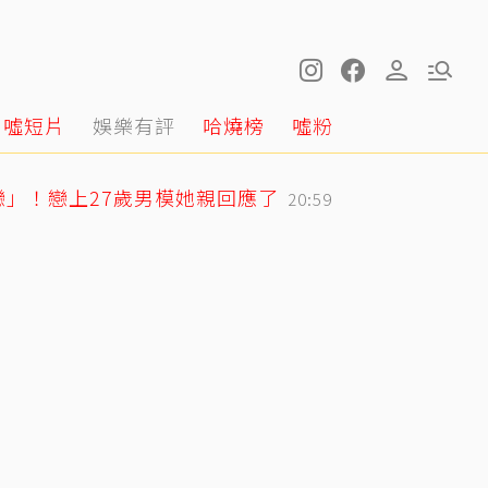
噓短片
娛樂有評
哈燒榜
噓粉
戀」！戀上27歲男模她親回應了
20:59