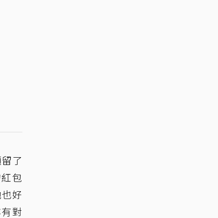
預留了
的紅包
她也好
妳有對