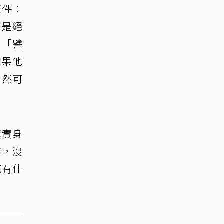
條件：
不是絕
：「譬
如果他
當然可
真實身
作，沒
底有什