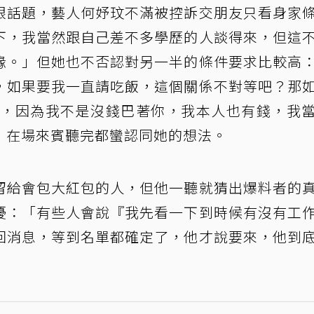
眼話題，藝人何妤玟不滿被控訴交朋友只看身家
下，我當然跟自己差不多學歷的人談得來，但這
緣。」但她也不否認對另一半的條件要求比較高
，如果要我一直請吃飯，這個關係不對等吧？那
制，因為我不是沒錢巴著你，我本人也有錢，我
」在場來賓聽完都蠻認同她的想法。
留給會包大紅包的人，但他一聽就猜出爆料者的
擾：「有些人會說『我先看一下到時候有沒有工
回消息，等到名單都確定了，他才說要來，他到