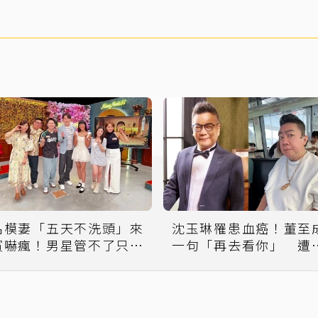
名模妻「五天不洗頭」來
沈玉琳罹患血癌！董至
賓嚇瘋！男星管不了只好
一句「再去看你」 遭
這樣說
民曲解攻擊