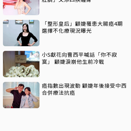
「整形皇后」顧婕罹患大腸癌4期
選擇不化療現況曝光
小S獻花向曹西平喊話「你不寂
寞」 顧婕淚崩他生前冷戰
癌指數出現波動 顧婕年後接受中西
合併療法抗癌