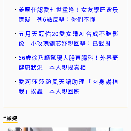
姜厚任認愛七世重逢！女友學歷背景
遭疑 列6點反擊：你們不懂
五月天冠佑20愛女遭AI合成不雅影
像 小玫瑰劉芯妤親回擊：已截圖
66歲徐乃麟驚現大腸直腸科！外界憂
健康狀況 本人親揭真相
愛莉莎莎颱風天讓助理「肉身護植
栽」挨轟 本人親回應
#顧婕