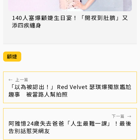
140人塞爆顧婕生日宴！「開衩到肚臍」又
添四疾纏身
顧婕
←
上一篇
「以為被認出！」Red Velvet 瑟琪爆獨旅尷尬
趣事 被當路人幫拍照
下一篇
→
阿雅憶24歲失去爸爸「人生最難一課」！最後
告別話惹哭網友