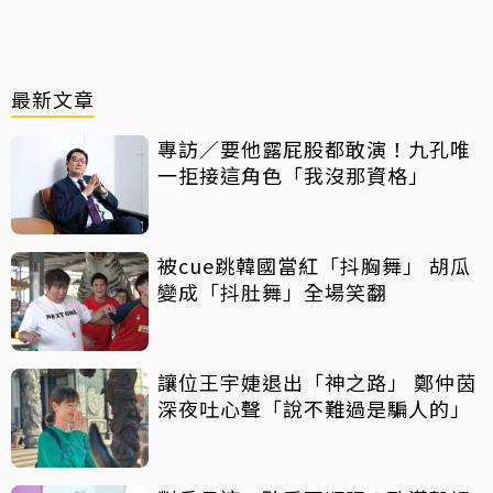
最新文章
專訪／要他露屁股都敢演！九孔唯
一拒接這角色「我沒那資格」
被cue跳韓國當紅「抖胸舞」 胡瓜
變成「抖肚舞」全場笑翻
讓位王宇婕退出「神之路」 鄭仲茵
深夜吐心聲「說不難過是騙人的」