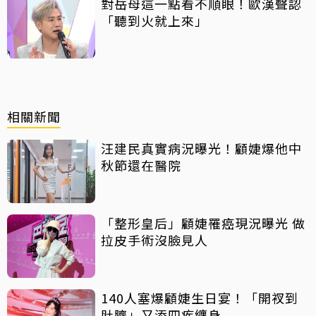
對岳母這一點看不順眼！歐漢聲認
「聽到火就上來」
相關新聞
汪建民真實病況曝光！顧婕爆他中
秋節還在醫院
「整形皇后」顧婕罹癌現況曝光 做
拉皮手術沒臉見人
140人塞爆顧婕生日宴！「開衩到
肚臍」又添四疾纏身