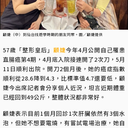
顧婕（中）到仙台找遊學時期的朋友同聚。圖／顧婕提供
57歲「整形皇后」
顧婕
今年4月公開自己罹患
直腸癌第4期，4月底入院接連開了2次刀，5月
11日順利出院。開刀2個月後，她的癌症指數
順利從28.6降到4.3，比標準值4.7還要低，顧
婕今出席記者會分享個人近況，坦言近期體重
已經回到49公斤，整體狀況都非常好。
顧婕表示目前1個月回診1次肝臟依然有3個水
泡，但她不想要電燒，有嘗試電場治療，她自