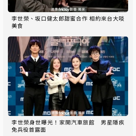
李世榮、坂口健太郎甜蜜合作 相約來台大啖
美食
李世榮身世曝光！家開汽車旅館 男星隱疾
免兵役首露面