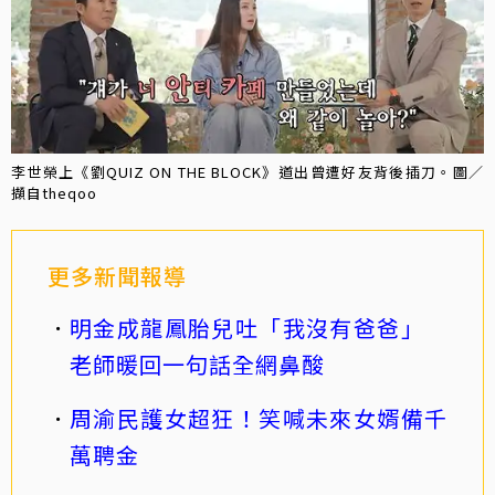
李世榮上《劉QUIZ ON THE BLOCK》道出曾遭好友背後插刀。圖／
擷自theqoo
更多新聞報導
明金成龍鳳胎兒吐「我沒有爸爸」
老師暖回一句話全網鼻酸
周渝民護女超狂！笑喊未來女婿備千
萬聘金