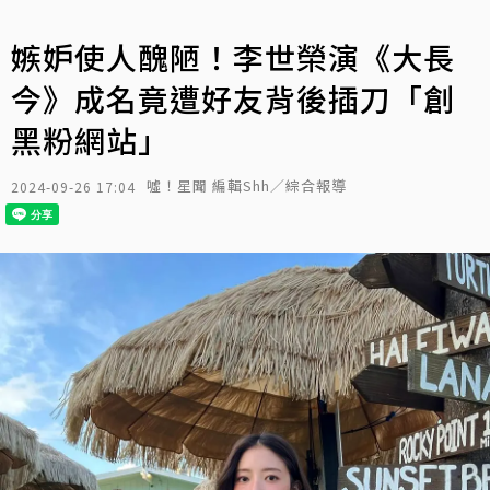
嫉妒使人醜陋！李世榮演《大長
今》成名竟遭好友背後插刀「創
黑粉網站」
噓！星聞 編輯Shh／綜合報導
2024-09-26 17:04