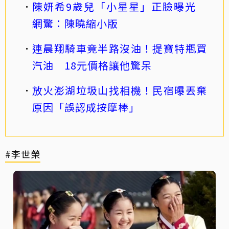
陳妍希9歲兒「小星星」正臉曝光
網驚：陳曉縮小版
連晨翔騎車竟半路沒油！提寶特瓶買
汽油 18元價格讓他驚呆
放火澎湖垃圾山找相機！民宿曝丟棄
原因「誤認成按摩棒」
#李世榮