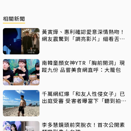
相關新聞
黃寅燁、惠利確認愛意深情熱吻！
網友震驚到「調亮影片」細看舌吻
過程
南韓童顏女神YTR「胸前開洞」現
蹤九份 品嘗美食網直呼：大籠包
千萬網紅爆「和友人性侵女子」已
出庭受審 受害者曝當下「聽到拍片
聲」
李多慧鏡頭前突脫衣！首次公開素