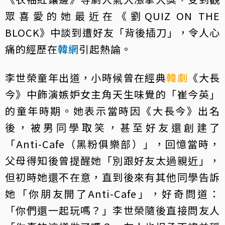
眾喜愛的她最近在《劉QUIZ ON THE
BLOCK》中談到遭好友「背後插刀」，令人心
痛的經歷在
韓網
引起熱論。
李世榮童年出道，小時候曾在經典
韓劇
《大長
今》中飾演嫉妒女主角天生味覺的「崔今英」
的童年時期。她表示當時因《大長今》出名
後，被男同學取笑，甚至好友還創建了
「Anti-Cafe（黑粉俱樂部）」，回憶當時，
父母得知後曾提醒她「別跟好友太過親近」，
但初時她還不在意，直到後來有其他同學告訴
她「你朋友開了Anti-Cafe」，好奇問道：
「你們還一起玩嗎？」李世榮隨後直接問友人