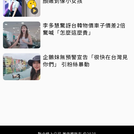
顏嫩到像小女孩
李多慧驚訝台韓物價車子價差2倍
驚喊「怎麼這麼貴」
企鵝妹無預警宣告「很快在台灣見
你們」 引粉絲暴動
聯合線上公司 著作權所有 ©2025