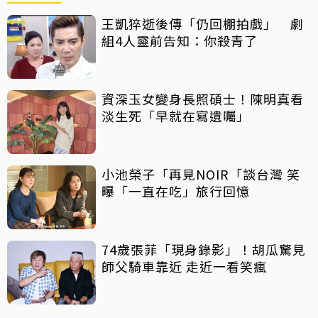
王凱猝逝後傳「仍回棚拍戲」 劇
組4人靈前告知：你殺青了
資深玉女變身長照碩士！陳明真看
淡生死「早就在寫遺囑」
小池榮子「再見NOIR「談台灣 笑
曝「一直在吃」旅行回憶
74歲張菲「現身錄影」！胡瓜驚見
師父騎車靠近 走近一看笑瘋