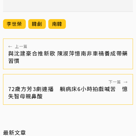
李世榮
韓劇
南韓
←
上一篇
與沈建豪合推新歌 陳淑萍憶南非車禍養成帶藥
習慣
下一篇
→
72歲方芳3劇連播 躺病床6小時拍戲喊苦 憶
失智母親鼻酸
最新文章