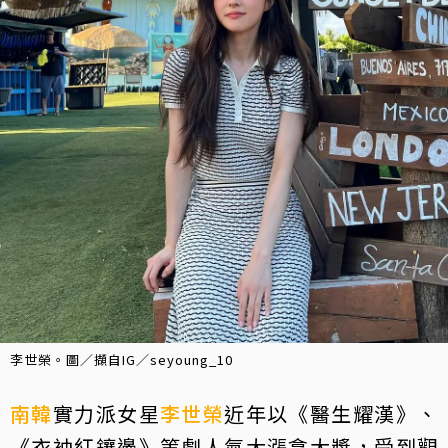
李世榮。圖／擷自IG／seyoung_10
南韓
實力派女星
李世榮
近年以《醫生耀漢》、
《衣袖紅鑲邊》等劇人氣大漲拿大獎，受到觀