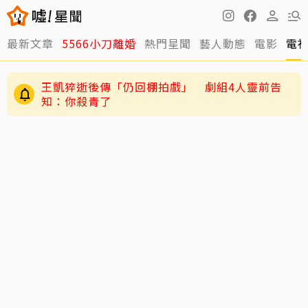
最新文章
5566小刀離婚
熱門星聞
藝人動態
電影
電
王凱猝逝後傳「仍回棚拍戲」 劇組4人靈前告
知：你殺青了