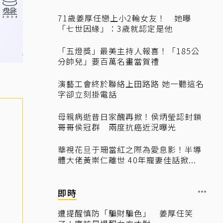
71歲姜厚任戀上小2輪女友！ 她曝
「七世因緣」：3歲就認定是他
「五燈獎」最美主持人報喜！「185公
分帥兒」要百萬名畫當賀禮
演藝工會終於聯絡上田路路 她一聽這名
字卻立刻掛電話
母親病逝昔日家醜再掀！侯炳瑩認封鎖
哥哥侯冠群 兩度抗癌近況曝光
華視花旦于珊當紅之際為愛息影！半導
體大佬黃崇仁離世 40年寵妻佳話掀...
即時
遭提醒慎防「騙財騙色」 姜厚任笑