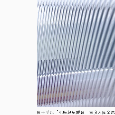
夏于喬以「小雁與吳愛麗」首度入圍金