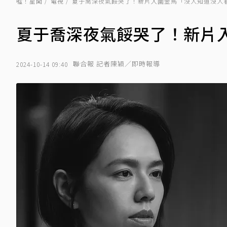
噓！星聞
電視
夏于喬深夜氣餒哭了！新片入圍金馬「沒人知道沒人
夏于喬深夜氣餒哭了！新片
聯合報 記者陳穎／即時報導
2024-10-14 09:40