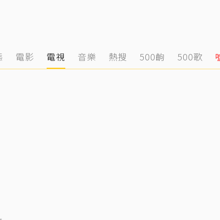
態
電影
電視
音樂
熱搜
500齣
500歌