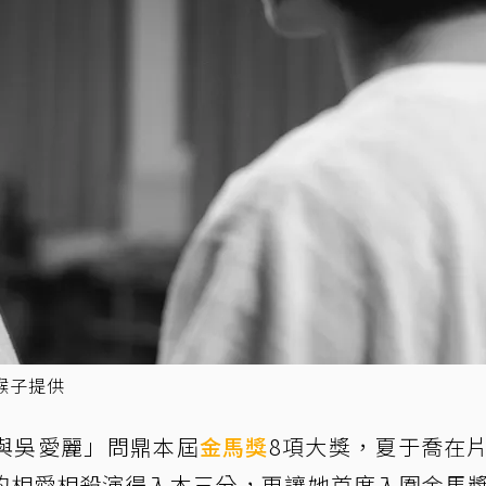
猴子提供
與吳愛麗」問鼎本屆
金馬獎
8項大獎，夏于喬在
的相愛相殺演得入木三分，更讓她首度入圍金馬