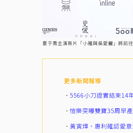
夏于喬主演新片「小雁與吳愛麗」將前往
更多新聞報導
5566小刀證實結束1
愷樂突曝雙寶35周早
黃寅燁、惠利確認愛意