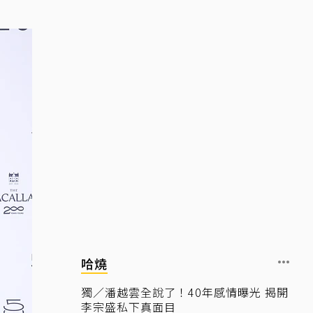
哈燒
獨／潘越雲全說了！40年感情曝光 揭開
李宗盛私下真面目