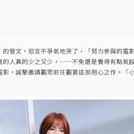
」的發文，坦言不爭氣地哭了，「努力參與的電
道的人真的少之又少，⋯⋯不免還是覺得有點氣
電影，誠摯邀請觀眾前往觀賞這部用心之作。「