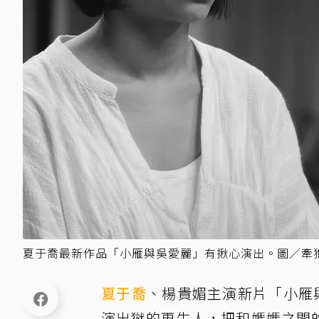
夏于喬最新作品「小雁與吳愛麗」有揪心演出。圖／牽
夏于喬
、楊貴媚主演新片「小雁
演出獄的更生人，把和媽媽之間