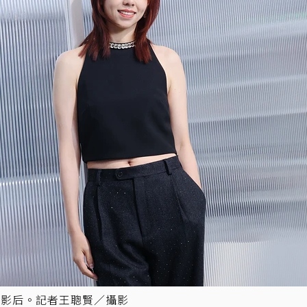
馬影后。記者王聰賢／攝影