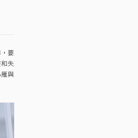
影，要
餒和失
小雁與