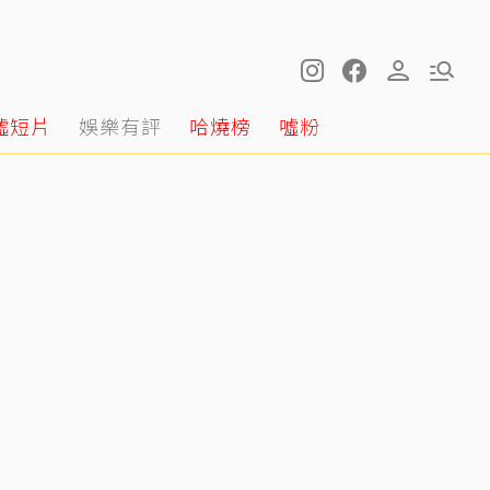
噓短片
娛樂有評
哈燒榜
噓粉