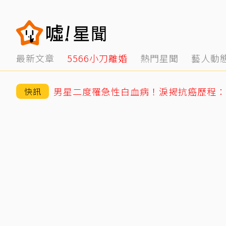
最新文章
5566小刀離婚
熱門星聞
藝人動
男星二度罹急性白血病！淚揭抗癌歷程：
快訊