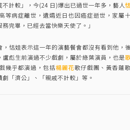
不計較」，今(24 日)爆出已過世一年多，藝人
高等病症離世，遺孀近日也因癌症逝世，家屬
服務完畢，已經去當快樂天使了。」
會，恬娃表示這一年的演藝餐會都沒有看到他，
。盧彪生前演過不少戲劇，屬於綠葉演員，也是
戲幾乎都演過，包括
楊麗花
歌仔戲團、黃香蓮
續劇「濟公」、「親戚不計較」等。