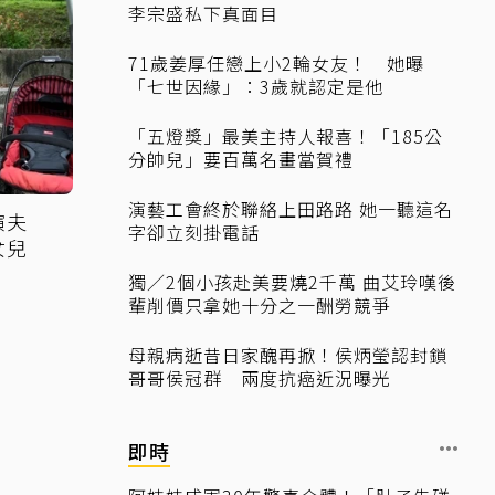
李宗盛私下真面目
71歲姜厚任戀上小2輪女友！ 她曝
「七世因緣」：3歲就認定是他
「五燈獎」最美主持人報喜！「185公
分帥兒」要百萬名畫當賀禮
演藝工會終於聯絡上田路路 她一聽這名
演夫
字卻立刻掛電話
女兒
獨／2個小孩赴美要燒2千萬 曲艾玲嘆後
輩削價只拿她十分之一酬勞競爭
母親病逝昔日家醜再掀！侯炳瑩認封鎖
哥哥侯冠群 兩度抗癌近況曝光
即時