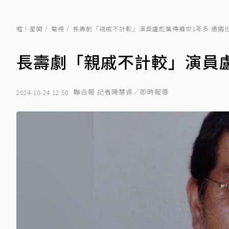
噓！星聞
電視
長壽劇「親戚不計較」演員盧彪驚傳離世1年多 遺孀
長壽劇「親戚不計較」演員盧
聯合報 記者陳慧貞／即時報導
2024-10-24 12:50