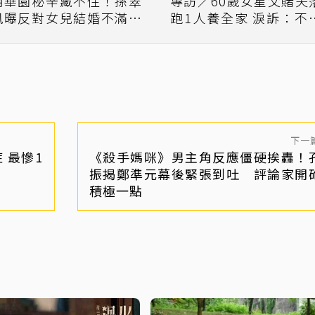
明華園秘辛藏不住！孫翠
專訪／60歲女星父賭夫
鳳曝反對女兒結婚不滿女
跑1人養全家 淚訴：不
婿這點
不善良
下一
 最慘1
《殺手媽咪》男主角反應僵硬挨轟！
振揭鄭準元幕後緊張到吐 評論家開
積極一點