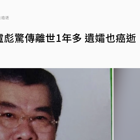
也癌逝
彪驚傳離世1年多 遺孀也癌逝