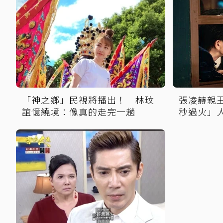
「神之鄉」民視將播出！ 林玟
張凌赫親
誼憶繞境：像真的走完一趟
秒過火」