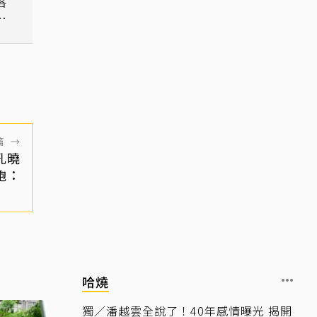
落
得
篇
→
孔曉
砲：
哈燒
獨／潘越雲全說了！40年感情曝光 揭開