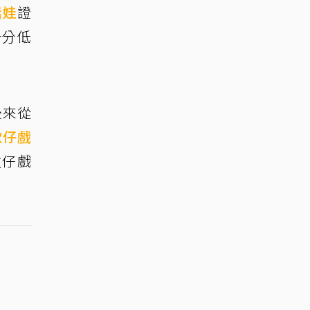
恬娃
證
十分低
後來從
歌仔戲
歌仔戲