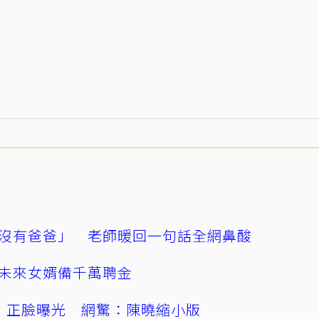
沒有爸爸」 老師暖回一句話全網鼻酸
未來女婿備千萬聘金
」正臉曝光 網驚：陳曉縮小版