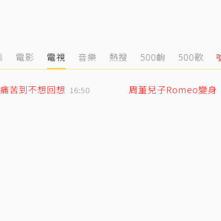
態
電影
電視
音樂
熱搜
500齣
500歌
痛苦到不想回想
周董兒子Romeo變
16:50