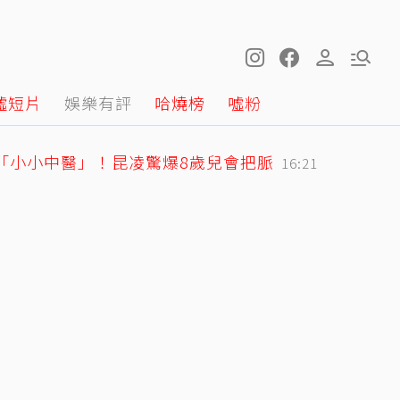
噓短片
娛樂有評
哈燒榜
噓粉
身「小小中醫」！昆凌驚爆8歲兒會把脈
16:21