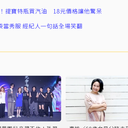
！提寶特瓶買汽油 18元價格讓他驚呆
袋當秀服 經紀人一句話全場笑翻