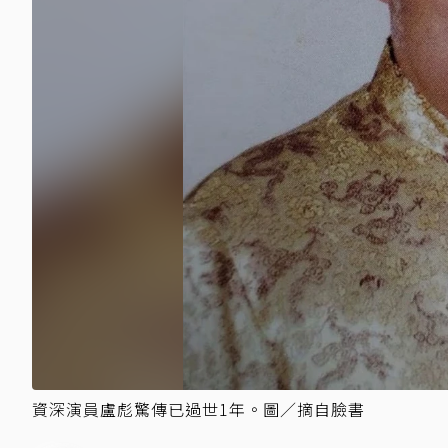
資深演員盧彪驚傳已過世1年。圖／摘自臉書