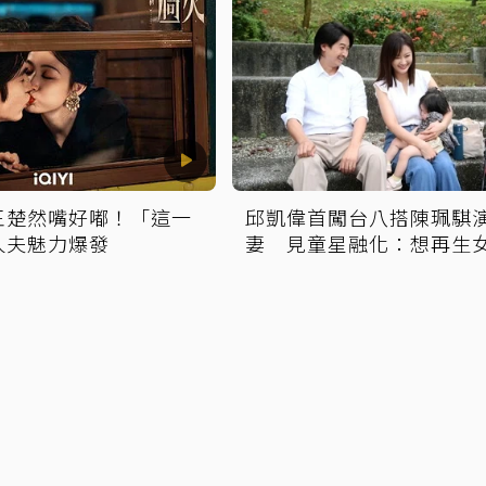
王楚然嘴好嘟！「這一
邱凱偉首闖台八搭陳珮騏
人夫魅力爆發
妻 見童星融化：想再生