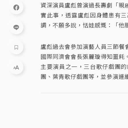
資深演員盧彪曾演過長壽劇「親戚
實此事，透露盧彪因身體患有三
調，不願多說，恬娃感慨：「他
盧彪過去會參加演藝人員三節餐
國際同濟會會長張麗璇得知噩耗
主要演員之一，三台歌仔戲團的
團、葉青歌仔戲團等，並參演連