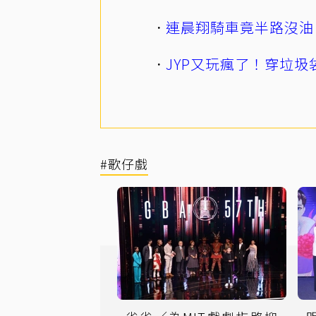
連晨翔騎車竟半路沒油
JYP又玩瘋了！穿垃圾
#歌仔戲