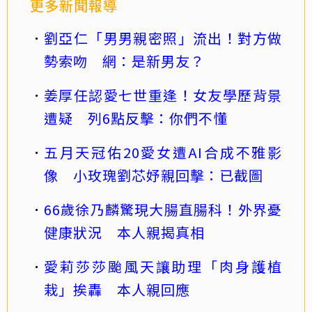
更多新聞報導
劉亞仁「男男親密照」流出！對方做
勢索吻 網：是新男友？
姜厚任認愛七世重逢！女友學歷背景
遭疑 列6點反擊：你們不懂
五月天冠佑20愛女遭AI合成不雅影
像 小玫瑰劉芯妤親回擊：已截圖
66歲徐乃麟驚現大腸直腸科！外界憂
健康狀況 本人親揭真相
愛莉莎莎颱風天讓助理「肉身護植
栽」挨轟 本人親回應