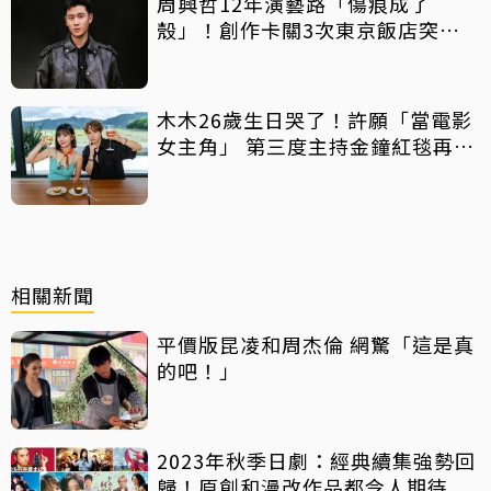
周興哲12年演藝路「傷痕成了
殼」！創作卡關3次東京飯店突找
回靈感
木木26歲生日哭了！許願「當電影
女主角」 第三度主持金鐘紅毯再喊
話
相關新聞
平價版昆凌和周杰倫 網驚「這是真
的吧！」
2023年秋季日劇：經典續集強勢回
歸！原創和漫改作品都令人期待