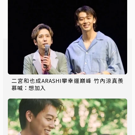
二宮和也成ARASHI攀幸運巔峰 竹內涼真羨
慕喊：想加入