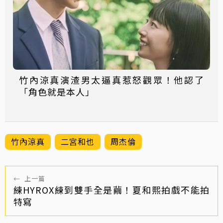
竹內涼真演渣男太逼真惹怒觀眾！他認了
「角色就是本人」
竹內涼真
二宮和也
周杰倫
←
上一篇
練HYROX練到雙手全是繭！夏和熙拍戲不能拍
特寫