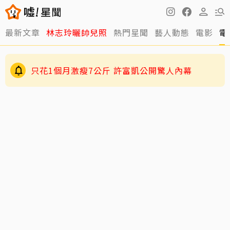
最新文章
林志玲曬帥兒照
熱門星聞
藝人動態
電影
電
只花1個月激瘦7公斤 許富凱公開驚人內幕