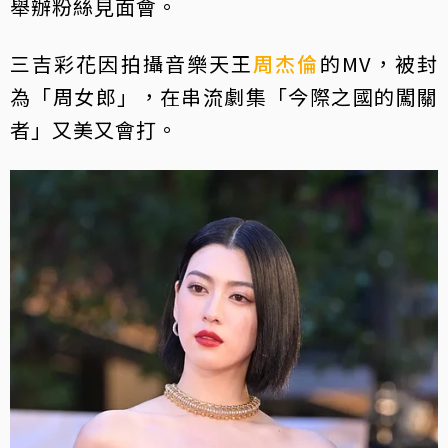
舉辦粉絲見面會。
三吉彩花因拍攝音樂天王
周杰倫
的MV，被封
為「周女郎」，在串流劇集「今際之國的闖關
者」又美又會打。