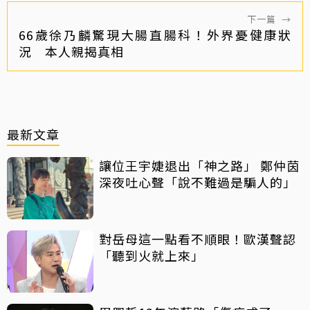
下一篇
→
66歲徐乃麟驚現大腸直腸科！外界憂健康狀
況 本人親揭真相
最新文章
讓位王宇婕退出「神之路」 鄭仲茵
深夜吐心聲「說不難過是騙人的」
對岳母這一點看不順眼！歐漢聲認
「聽到火就上來」