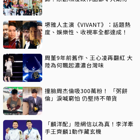
堺雅人主演《VIVANT》：話題熱
度、娛樂性、收視率全都達成！
周董9年前舊作、王心凌再翻紅 大
陸為何飄起濃濃台灣味
撞臉周杰倫吸300萬粉！ 「粥餅
倫」淚喊窮怕 仍堅持不帶貨
「麟洋配」陸網信以為真！李洋牽
手王齊麟1動作藏玄機