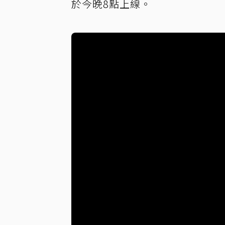
於今晚8點上線。