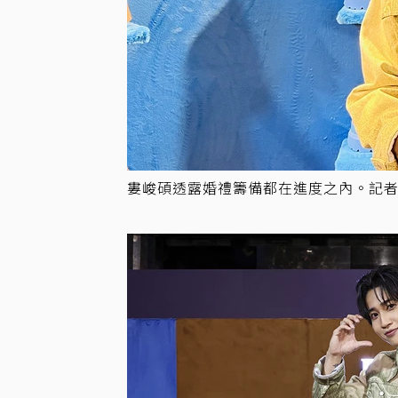
婁峻碩透露婚禮籌備都在進度之內。記