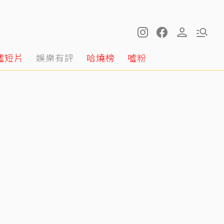
噓短片
娛樂有評
哈燒榜
噓粉