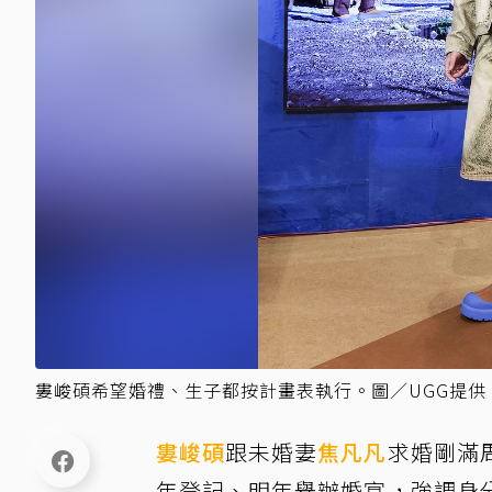
婁峻碩希望婚禮、生子都按計畫表執行。圖／UGG提供
婁峻碩
跟未婚妻
焦凡凡
求婚剛滿
年登記、明年舉辦婚宴，強調身