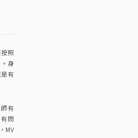
要按照
」。身
還是有
導師有
我有問
，MV