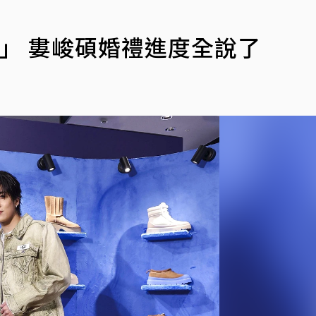
了
」 婁峻碩婚禮進度全說了