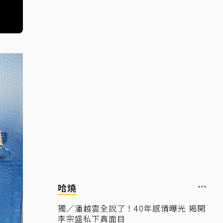
哈燒
獨／潘越雲全說了！40年感情曝光 揭開
李宗盛私下真面目