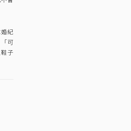
求婚紀
，「可
次鞋子