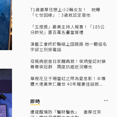
71歲姜厚任戀上小2輪女友！ 她曝
「七世因緣」：3歲就認定是他
「五燈獎」最美主持人報喜！「185公
分帥兒」要百萬名畫當賀禮
演藝工會終於聯絡上田路路 她一聽這名
字卻立刻掛電話
母親病逝昔日家醜再掀！侯炳瑩認封鎖
哥哥侯冠群 兩度抗癌近況曝光
華視花旦于珊當紅之際為愛息影！半導
體大佬黃崇仁離世 40年寵妻佳話掀...
即時
遭提醒慎防「騙財騙色」 姜厚任笑