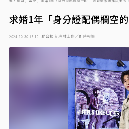
噓！星聞
電視
求婚1年「身分證配偶欄空的」 婁峻碩婚禮進度全說
求婚1年「身分證配偶欄空的
聯合報 記者林士傑／即時報導
2024-10-30 16:10