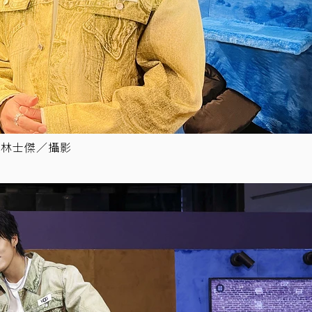
者林士傑／攝影