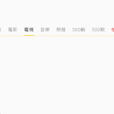
態
電影
電視
音樂
熱搜
500齣
500歌