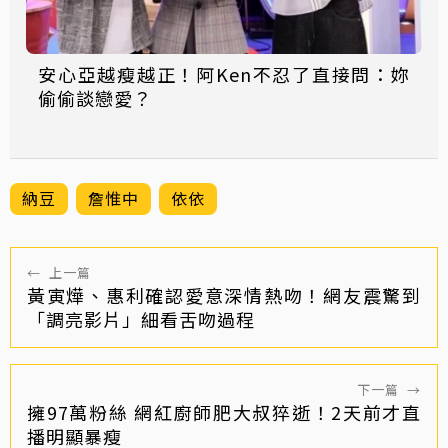
安心亞越瘦越正！阿Ken不忍了直接問：妳
偷偷談戀愛？
納豆
詹惟中
依依
←
上一篇
黃寅燁、惠利確認愛意深情熱吻！網友震驚到
「調亮影片」細看舌吻過程
下一篇
→
擁97萬粉絲 網紅廚師肥大叔猝逝！2天前才直
播明顯暴瘦