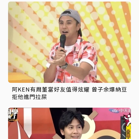
阿KEN有周董當好友值得炫耀 曾子余爆納豆
拒他進門拉屎