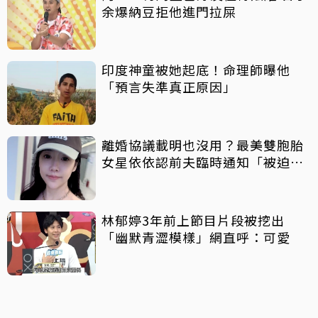
余爆納豆拒他進門拉屎
印度神童被她起底！命理師曝他
「預言失準真正原因」
離婚協議載明也沒用？最美雙胞胎
女星依依認前夫臨時通知「被迫搬
家」
林郁婷3年前上節目片段被挖出
「幽默青澀模樣」網直呼：可愛