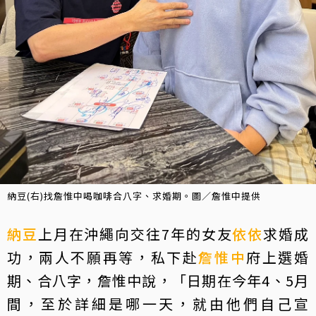
納豆(右)找詹惟中喝咖啡合八字、求婚期。圖／詹惟中提供
納豆
上月在沖繩向交往7年的女友
依依
求婚成
功，兩人不願再等，私下赴
詹惟中
府上選婚
期、合八字，詹惟中說，「日期在今年4、5月
間，至於詳細是哪一天，就由他們自己宣