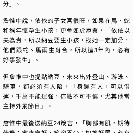
分」。
詹惟中說，依依的子女宮很旺，如果在馬、蛇
和猴年懷孕生小孩，更會如虎添翼，「依依以
夫為貴，所以納豆要生小孩，找她一定加分，
他們跟蛇、馬兩生肖合，所以這3年內，必有
好事發生」。
但詹惟中也提點納豆，未來出外登山、游泳、
騎車，都必須有人陪，「身邊有人，可以借
運，千萬不能逞強，這點不可不慎，尤其他常
主持外景節目」。
詹惟中最後送納豆24箴言，「胸部有肌，期待
佳機；愈來愈好，笑容不少；如換好屋，必有