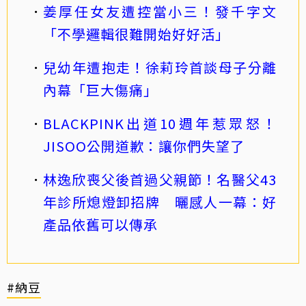
姜厚任女友遭控當小三！發千字文
「不學邏輯很難開始好好活」
兒幼年遭抱走！徐莉玲首談母子分離
內幕「巨大傷痛」
BLACKPINK出道10週年惹眾怒！
JISOO公開道歉：讓你們失望了
林逸欣喪父後首過父親節！名醫父43
年診所熄燈卸招牌 曬感人一幕：好
產品依舊可以傳承
#納豆