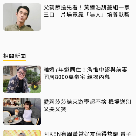
父親節搶先看！黃騰浩魏蔓組一家
三口 片場竟靠「嚇人」培養默契
相關新聞
離婚7年還同住！詹惟中認與前妻
同居8000萬豪宅 親揭內幕
愛莉莎莎結束遊學超不捨 機場送別
又哭又笑
阿KEN有周董當好友值得炫耀 曾子