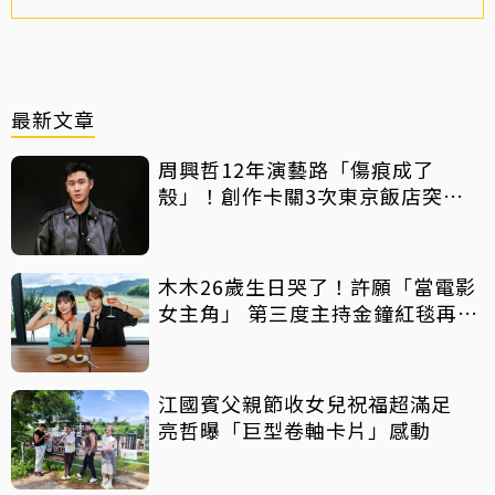
最新文章
周興哲12年演藝路「傷痕成了
殼」！創作卡關3次東京飯店突找
回靈感
木木26歲生日哭了！許願「當電影
女主角」 第三度主持金鐘紅毯再喊
話
江國賓父親節收女兒祝福超滿足
亮哲曝「巨型卷軸卡片」感動