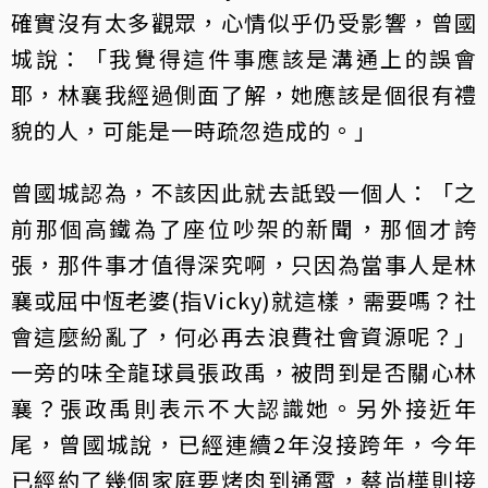
確實沒有太多觀眾，心情似乎仍受影響，曾國
城說：「我覺得這件事應該是溝通上的誤會
耶，林襄我經過側面了解，她應該是個很有禮
貌的人，可能是一時疏忽造成的。」
曾國城認為，不該因此就去詆毀一個人：「之
前那個高鐵為了座位吵架的新聞，那個才誇
張，那件事才值得深究啊，只因為當事人是林
襄或屈中恆老婆(指Vicky)就這樣，需要嗎？社
會這麼紛亂了，何必再去浪費社會資源呢？」
一旁的味全龍球員張政禹，被問到是否關心林
襄？張政禹則表示不大認識她。另外接近年
尾，曾國城說，已經連續2年沒接跨年，今年
已經約了幾個家庭要烤肉到通霄，蔡尚樺則接