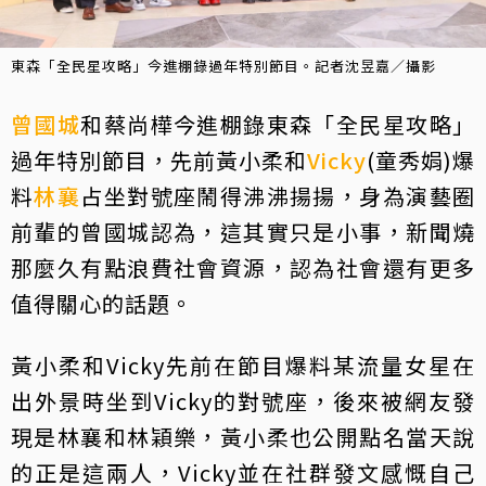
東森「全民星攻略」今進棚錄過年特別節目。記者沈昱嘉／攝影
曾國城
和蔡尚樺今進棚錄東森「全民星攻略」
過年特別節目，先前黃小柔和
Vicky
(童秀娟)爆
料
林襄
占坐對號座鬧得沸沸揚揚，身為演藝圈
前輩的曾國城認為，這其實只是小事，新聞燒
那麼久有點浪費社會資源，認為社會還有更多
值得關心的話題。
黃小柔和Vicky先前在節目爆料某流量女星在
出外景時坐到Vicky的對號座，後來被網友發
現是林襄和林穎樂，黃小柔也公開點名當天說
的正是這兩人，Vicky並在社群發文感慨自己