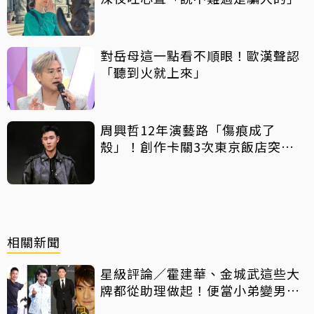
對岳母這一點看不順眼！歐漢聲認
「聽到火就上來」
周興哲12年演藝路「傷痕成了
殼」！創作卡關3次東京飯店突找
回靈感
相關新聞
星級評論／霍建華、金城武這些大
牌都從助理做起！便當小弟變男神
他們都做對了什麼