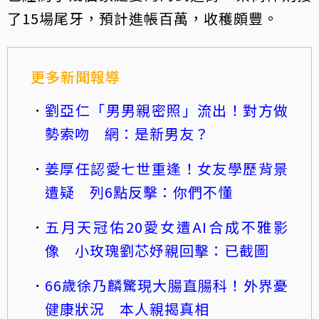
了15場尾牙，預計進帳百萬，收穫頗豐。
更多新聞報導
劉亞仁「男男親密照」流出！對方做
勢索吻 網：是新男友？
姜厚任認愛七世重逢！女友學歷背景
遭疑 列6點反擊：你們不懂
五月天冠佑20愛女遭AI合成不雅影
像 小玫瑰劉芯妤親回擊：已截圖
66歲徐乃麟驚現大腸直腸科！外界憂
健康狀況 本人親揭真相