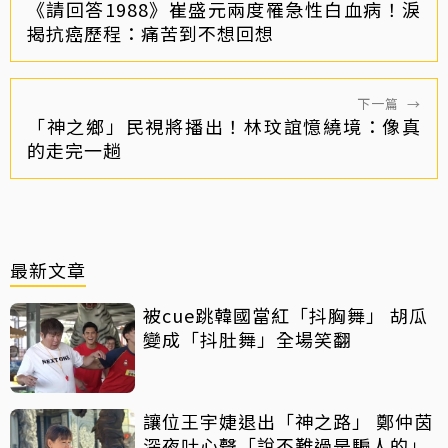
《請回答1988》崔盛元兩度罹急性白血病！淚
揭抗癌歷程：痛苦到不想回想
下一篇
→
「神之鄉」民視將播出！林玟誼憶繞境：像真
的走完一趟
最新文章
被cue跳韓國當紅「抖胸舞」 胡瓜
變成「抖肚舞」全場笑翻
讓位王宇婕退出「神之路」 鄭仲茵
深夜吐心聲「說不難過是騙人的」