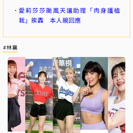
愛莉莎莎颱風天讓助理「肉身護植
栽」挨轟 本人親回應
#林襄