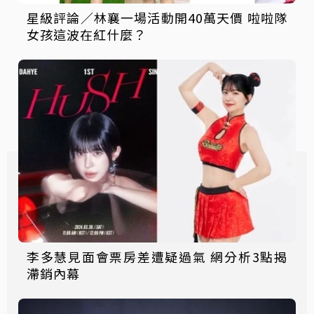
星級評論／林襄一場活動開40萬天價 啦啦隊
女孩這波在紅什麼？
李多慧見面會票房差遭疑過氣 網分析3點揭
滯銷內幕