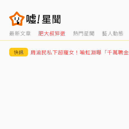
最新文章
肥大叔猝逝
熱門星聞
藝人動態
周渝民私下超寵女！喻虹淵曝「千萬聘金
快訊