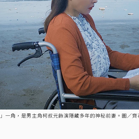
滿」一角，是男主角柯叔元飾演隱藏多年的神秘前妻。圖／齊