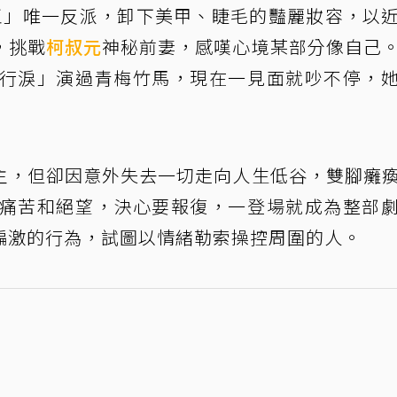
玉」唯一反派，卸下美甲、睫毛的豔麗妝容，以
，挑戰
柯叔元
神秘前妻，感嘆心境某部分像自己
千行淚」演過青梅竹馬，現在一見面就吵不停，
主，但卻因意外失去一切走向人生低谷，雙腳癱
她痛苦和絕望，決心要報復，一登場就成為整部
偏激的行為，試圖以情緒勒索操控周圍的人。