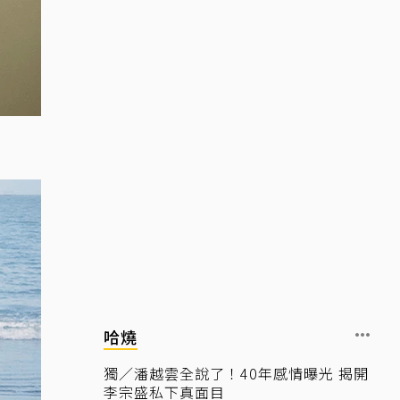
哈燒
獨／潘越雲全說了！40年感情曝光 揭開
李宗盛私下真面目