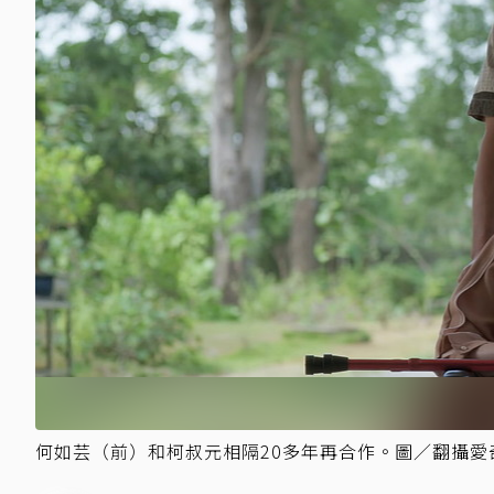
何如芸（前）和柯叔元相隔20多年再合作。圖／翻攝愛