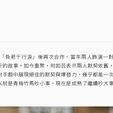
繼「負君千行淚」後再次合作。當年兩人飾演一
折的故事。如今重聚，何如芸表示兩人默契依舊
對手戲中展現絕佳的默契與爆發力，幾乎都能一
以前是青梅竹馬吵小事，現在是成熟了繼續吵大