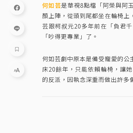
何如芸
是華視8點檔「阿榮與阿
顏上陣，從頭到尾都坐在輪椅上
芸跟柯叔元20多年前在「負君
「吵得更專業」了。
何如芸劇中原本是備受寵愛的公
床20餘年，只能依賴輪椅，讓
的反派，因執念深重而做出許多