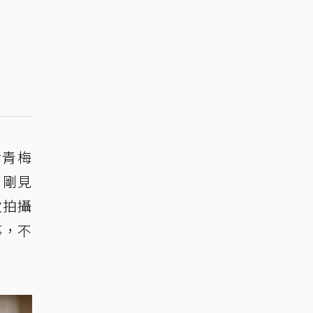
對青梅
，剛見
次拍攝
事，不