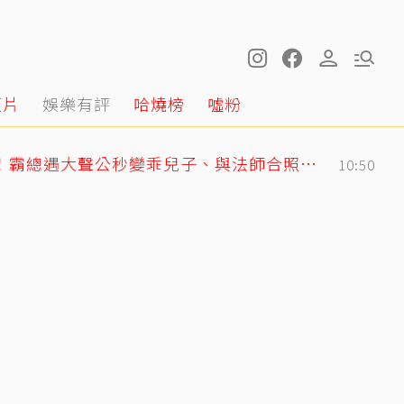
短片
娛樂有評
哈燒榜
噓粉
GD私下反差萌藏不住！霸總遇大聲公秒變乖兒子、與法師合照掀網暴動
10:50