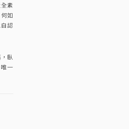
近全素
。何如
她自認
瘓，臥
劇唯一