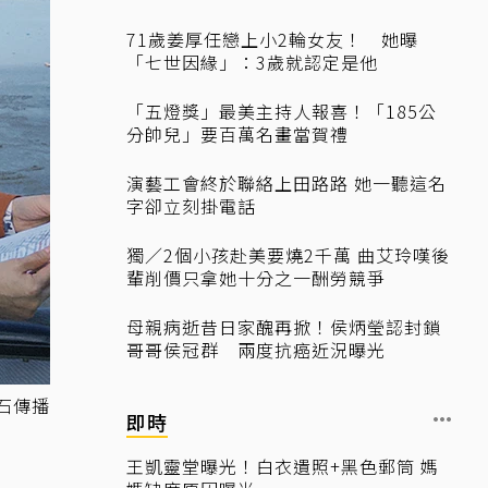
71歲姜厚任戀上小2輪女友！ 她曝
「七世因緣」：3歲就認定是他
「五燈獎」最美主持人報喜！「185公
分帥兒」要百萬名畫當賀禮
演藝工會終於聯絡上田路路 她一聽這名
字卻立刻掛電話
獨／2個小孩赴美要燒2千萬 曲艾玲嘆後
輩削價只拿她十分之一酬勞競爭
母親病逝昔日家醜再掀！侯炳瑩認封鎖
哥哥侯冠群 兩度抗癌近況曝光
石傳播
即時
王凱靈堂曝光！白衣遺照+黑色郵筒 媽