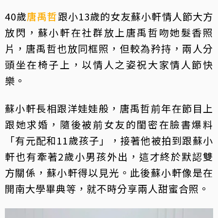
40歲
唐禹哲
跟小13歲的女友蘇小軒情人節大方
放閃，蘇小軒在社群放上唐禹哲吻她髮香照
片，唐禹哲也放同框照，但較為矜持，兩人分
頭坐在椅子上，以情人之姿祝大家情人節快
樂。
蘇小軒長相跟洋娃娃般，唐禹哲前年在節目上
跟她求婚，隨後被前女友的閨密在臉書爆料
「有元配和11歲孩子」，接著他被拍到跟蘇小
軒也有牽著2歲小男孩外出，這才終於默認雙
方關係，蘇小軒得以見光。此後蘇小軒像是在
開南大學畢典等，就不時分享兩人甜蜜合照。