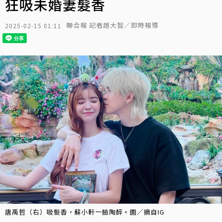
狂吸未婚妻髮香
聯合報 記者趙大智／即時報導
2025-02-15 01:11
唐禹哲（右）吸髮香，蘇小軒一臉陶醉。圖／摘自IG