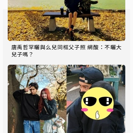
唐禹哲罕曬與么兒同框父子照 網酸：不曬大
兒子嗎？