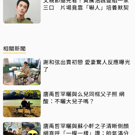
父親節搶先看！黃騰浩魏蔓組一家
三口 片場竟靠「嚇人」培養默契
相關新聞
謝和弦出賣初戀 愛妻驚人反應曝光
了
唐禹哲罕曬與么兒同框父子照 網
酸：不曬大兒子嗎？
唐禹哲罕曬與蘇小軒之子清晰側顏
網直呼「一模一樣」讚：帥氣滿分