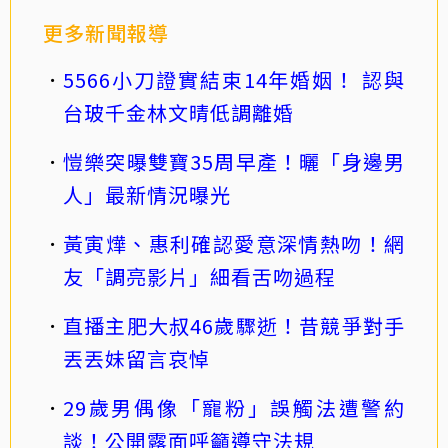
更多新聞報導
5566小刀證實結束14年婚姻！ 認與
台玻千金林文晴低調離婚
愷樂突曝雙寶35周早產！曬「身邊男
人」最新情況曝光
黃寅燁、惠利確認愛意深情熱吻！網
友「調亮影片」細看舌吻過程
直播主肥大叔46歲驟逝！昔競爭對手
丟丟妹留言哀悼
29歲男偶像「寵粉」誤觸法遭警約
談！公開露面呼籲遵守法規