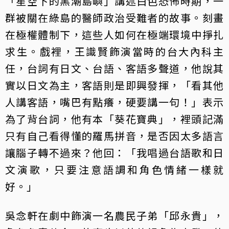
「星空下的黑潮島嶼」講述白色恐怖時期，一
群被關在綠島的醫師政治受難者的故事。刻畫
在極權體制下，這些人如何在極端環境中掙扎
求生。戲裡，王識賢飾演當時的台大內科主
任，台詞有日文、台語、客語多聲道，他說其
實以日文為主，客語則是即興發揮，「看其他
人講客語，嘴巴有點癢，硬要講一句！」表示
為了背台詞，他有本「葵花寶典」，裡頭記滿
只有自己看得懂的羅馬拼音，是否因太多語言
讓腦子轉不過來？他回：「我唱過台語歌和日
文演歌，只要注意語調和角色情緒一樣就
好。」
吳念軒在劇中飾演一名農民子弟「邱永貴」，