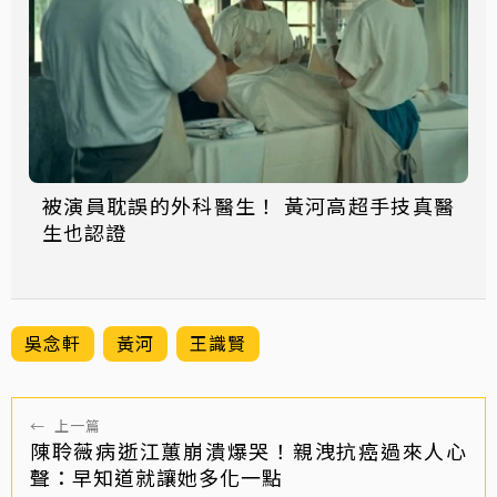
被演員耽誤的外科醫生！ 黃河高超手技真醫
生也認證
吳念軒
黃河
王識賢
←
上一篇
陳聆薇病逝江蕙崩潰爆哭！親洩抗癌過來人心
聲：早知道就讓她多化一點