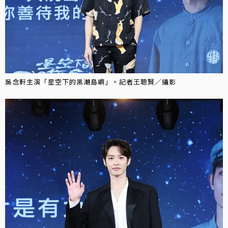
吳念軒主演「星空下的黑潮島嶼」。記者王聰賢／攝影