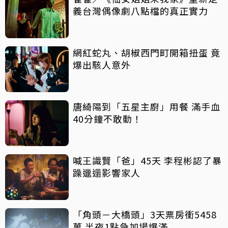
義台灣偶像劇八點檔的真正實力
網紅蛇丸、胡椒西門町開箱扭蛋 竟
爆出駭人意外
唐綺陽到「五星主廚」用餐 滿手血
40分鐘不敢動！
喊王識賢「爸」45天 李程彬認了暴
躁邋遢影響家人
「角頭－大橋頭」3天票房衝5458
萬 半夜1點急加場爆滿