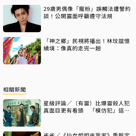
29歲男偶像「寵粉」誤觸法遭警約
談！公開露面呼籲遵守法規
「神之鄉」民視將播出！林玟誼憶
繞境：像真的走完一趟
相關新聞
星級評論／（有雷）比爆雷殺人犯
真面目更有看頭 「模仿犯」這件
事最震撼
雀雀／《仙女姐姐來我家》重新定