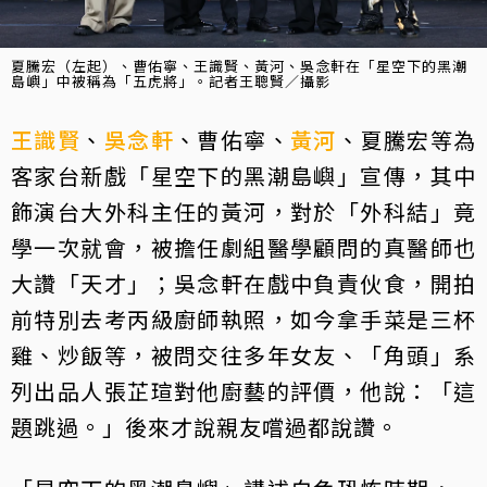
夏騰宏（左起）、曹佑寧、王識賢、黃河、吳念軒在「星空下的黑潮
島嶼」中被稱為「五虎將」。記者王聰賢／攝影
王識賢
、
吳念軒
、曹佑寧、
黃河
、夏騰宏等為
客家台新戲「星空下的黑潮島嶼」宣傳，其中
飾演台大外科主任的黃河，對於「外科結」竟
學一次就會，被擔任劇組醫學顧問的真醫師也
大讚「天才」；吳念軒在戲中負責伙食，開拍
前特別去考丙級廚師執照，如今拿手菜是三杯
雞、炒飯等，被問交往多年女友、「角頭」系
列出品人張芷瑄對他廚藝的評價，他說：「這
題跳過。」後來才說親友嚐過都說讚。