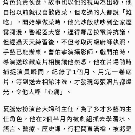
角色負責伙食，故事也以他的視角為出發，他
自招以前就很喜歡做菜，但吃過的人都說「難
吃」，開始學做菜時，他光炒飯就吵到全家煙
霧彌漫，警報器大響，逼得鄰居按電鈴抗議，
但經過天天練習後，不但考取丙級廚師執照，
手藝已能辦桌。曹佑寧演攝影師，戲開拍時，
導演送珍藏底片相機讓他熟悉，他在片場隨時
捕捉演員瞬間，紀錄了1個月、用完一卷底
片，等到送去相館沖洗，才發現每張照片都爆
光，令他大呼「心痛」。
夏騰宏扮演台大婦科主任，為了多才多藝的主
任角色，他在2個半月內被劇組抓去學潛水、
語言、醫療、歷史課，行程簡直滿檔，被虧是