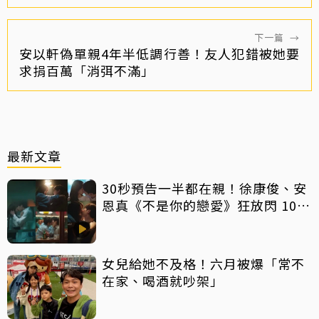
下一篇
→
安以軒偽單親4年半低調行善！友人犯錯被她要
求捐百萬「消弭不滿」
最新文章
30秒預告一半都在親！徐康俊、安
恩真《不是你的戀愛》狂放閃 10年
長跑吻戲掀熱議
女兒給她不及格！六月被爆「常不
在家、喝酒就吵架」