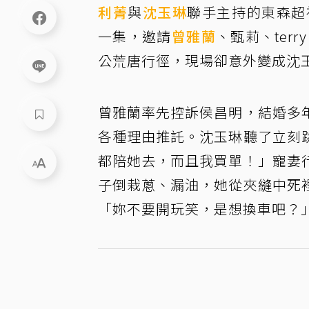
利菁
與
沈玉琳
聯手主持的東森超
一集，邀請
曾雅蘭
、甄莉、ter
公荒唐行徑，現場卻意外變成沈
曾雅蘭率先控訴侯昌明，結婚多
各種理由推託。沈玉琳聽了立刻
都陪她去，而且我買單！」寵妻
子倒栽蔥、漏油，她從夾縫中死
「妳不要開玩笑，是想換車吧？