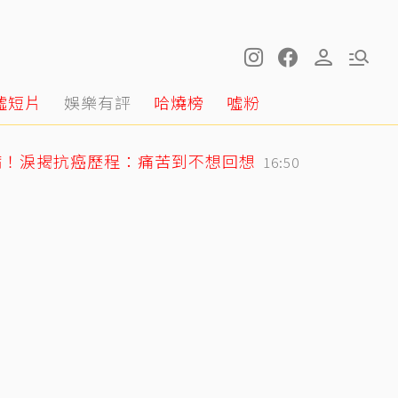
噓短片
娛樂有評
哈燒榜
噓粉
病！淚揭抗癌歷程：痛苦到不想回想
16:50