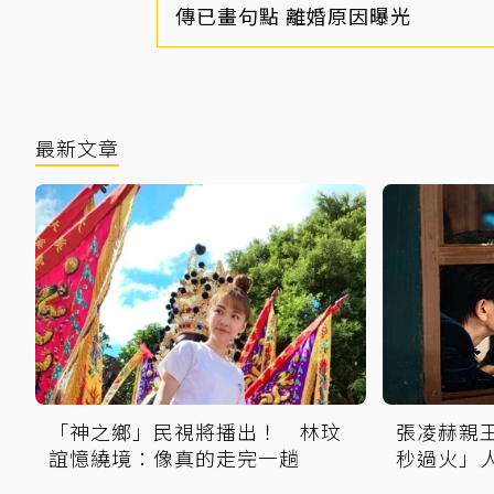
傳已畫句點 離婚原因曝光
最新文章
「神之鄉」民視將播出！ 林玟
張凌赫親
誼憶繞境：像真的走完一趟
秒過火」