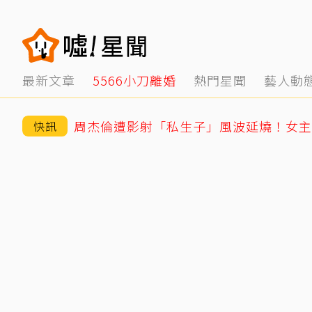
最新文章
5566小刀離婚
熱門星聞
藝人動
周杰倫遭影射「私生子」風波延燒！女主
快訊