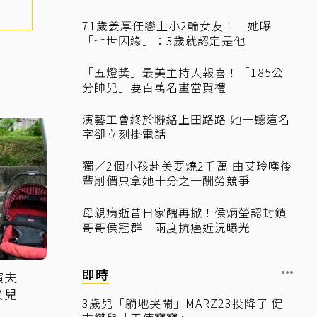
71歲姜厚任戀上小2輪女友！ 她曝
「七世因緣」：3歲就認定是他
「五燈獎」最美主持人報喜！「185公
分帥兒」要百萬名畫當賀禮
演藝工會終於聯絡上田路路 她一聽這名
字卻立刻掛電話
獨／2個小孩赴美要燒2千萬 曲艾玲嘆後
輩削價只拿她十分之一酬勞競爭
母親病逝昔日家醜再掀！侯炳瑩認封鎖
哥哥侯冠群 兩度抗癌近況曝光
即時
演夫
女兒
3歲兒「躺地哭鬧」MARZ23投降了 健