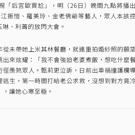
視「后宮歐買尬」，明（26日）晚間九點將播
ry 江振愷、羅美玲、金老佛爺等藝人，眾人本該
玉琳、利菁的放閃大會。
年從未帶她上米其林餐廳，就連重拍婚紗照的願
跳出來炫耀：「我不會強迫老婆煮飯，想吃什麼
行徑羨煞眾人。甄莉更泣訴，日前出車禍撞護欄
裡逃生，第一時間打給老公求救，沒想到對方竟
」，讓她心寒至極。