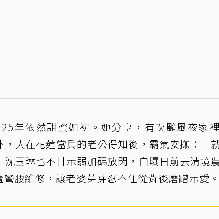
25年依然甜蜜如初。她分享，有次颱風夜家
外，人在花蓮當兵的老公得知後，霸氣安撫：「
」沈玉琳也不甘示弱加碼放閃，自曝日前去清境
蓋彎腰維修，讓老婆芽芽忍不住從背後磨蹭示愛