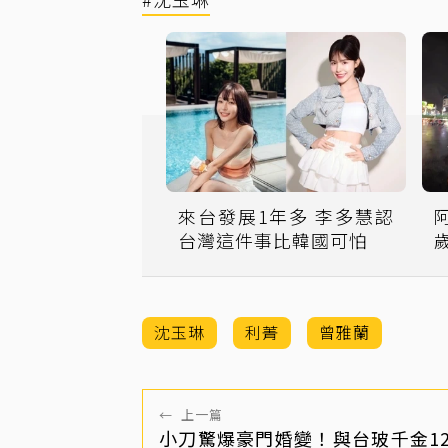
來台發展1年多 李多慧認
台灣這件事比韓國可怕
沈玉琳
利菁
曾雅蘭
←
上一篇
小刀驚爆豪門婚變！與台玻千金1