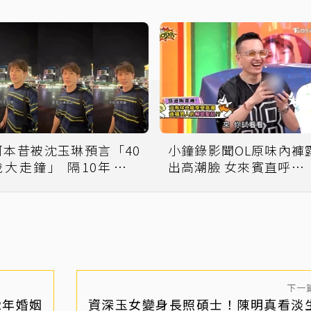
阿本昔被沈玉琳預言「40
小鐘錄影聞OL原味內褲
歲大走鐘」 隔10年親回
出高潮臉 女來賓直呼「好
應：玉琳哥，不好意思
噁」
囉！
下一
2年婚姻
資深玉女變身長照碩士！陳明真看淡