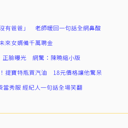
沒有爸爸」 老師暖回一句話全網鼻酸
未來女婿備千萬聘金
」正臉曝光 網驚：陳曉縮小版
！提寶特瓶買汽油 18元價格讓他驚呆
袋當秀服 經紀人一句話全場笑翻