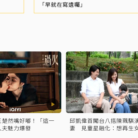
「早就在寫遺囑」
王楚然嘴好嘟！「這一
邱凱偉首闖台八搭陳珮騏
人夫魅力爆發
妻 見童星融化：想再生