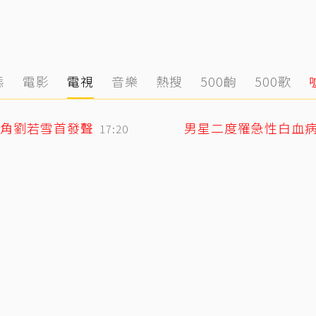
態
電影
電視
音樂
熱搜
500齣
500歌
角劉若雪首發聲
男星二度罹急性白血
17:20