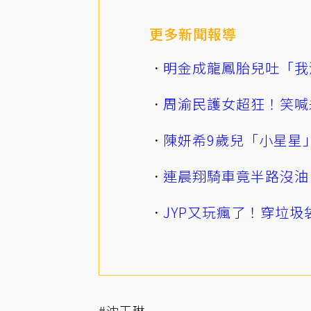
更多新聞報導
明金成龍鳳胎兒吐「我
周渝民護女超狂！笑喊
陳妍希9歲兒「小星星
連晨翔騎車竟半路沒油
JYP又玩瘋了！穿垃圾
#沈玉琳