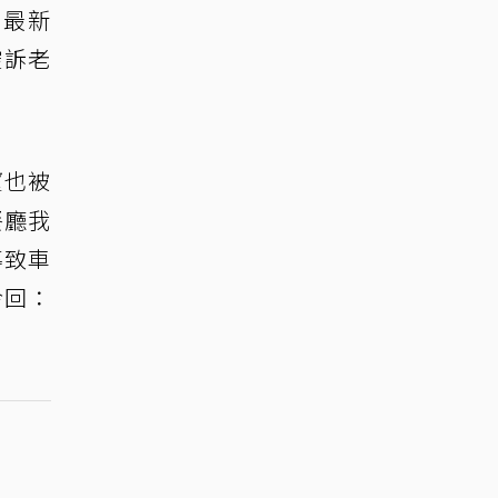
出最新
控訴老
望也被
餐廳我
導致車
冷回：