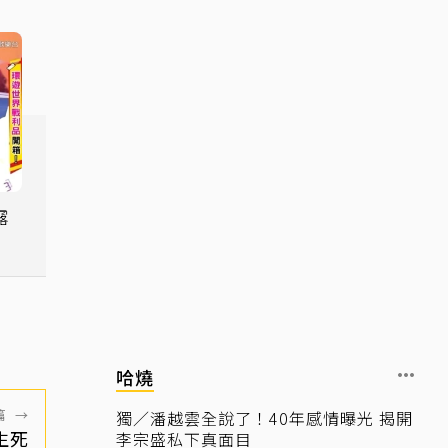
露
哈燒
篇
→
獨／潘越雲全說了！40年感情曝光 揭開
生死
李宗盛私下真面目