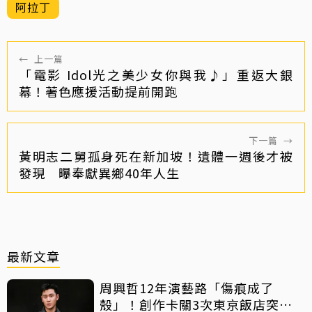
阿拉丁
←
上一篇
「電影 Idol光之美少女你與我♪」重返大銀
幕！著色應援活動提前開跑
下一篇
→
黃明志二舅孤身死在新加坡！遺體一週後才被
發現 曝奉獻異鄉40年人生
最新文章
周興哲12年演藝路「傷痕成了
殼」！創作卡關3次東京飯店突找