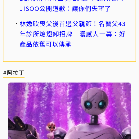
JISOO公開道歉：讓你們失望了
林逸欣喪父後首過父親節！名醫父43
年診所熄燈卸招牌 曬感人一幕：好
產品依舊可以傳承
#阿拉丁