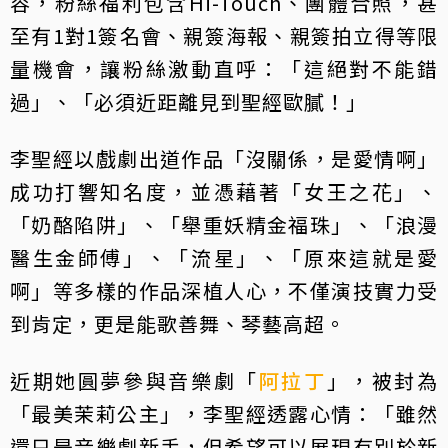
容，粉絲福利包含Hi-Touch、團體合照，甚
至有1對1簽名會、親簽海報、親簽拍立得等限
量機會，讓粉絲激動直呼：「這絕對不能錯
過」、「必須近距離見到聖經歐膩！」
李聖經以戲劇出道作品「沒關係，是愛情啊」
成功打響知名度，並憑藉著「女王之花」、
「奶酪陷阱」、「舉重妖精金福珠」、「浪漫
醫生金師傅」、「流星」、「原來這就是愛
啊」等多樣的作品深植人心，不僅演技實力受
到肯定，更是能歌善舞、琴藝高超。
近期她圓夢參與音樂劇「
阿拉丁
」，被封為
「最美茉莉公主」，李聖經透露心情：「雖然
還只是音樂劇新手，但希望可以展現有別於新