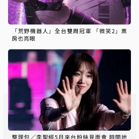
「荒野機器人」全台雙周冠軍 「微笑2」票
房也亮眼
整理包／李聖經5月來台粉絲見面會 時間地