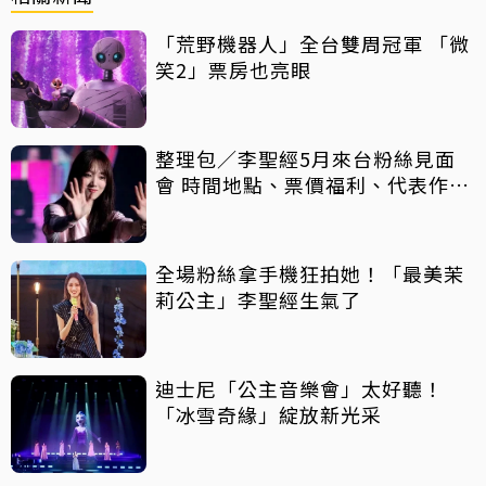
「荒野機器人」全台雙周冠軍 「微
笑2」票房也亮眼
整理包／李聖經5月來台粉絲見面
會 時間地點、票價福利、代表作品
一次看
全場粉絲拿手機狂拍她！「最美茉
莉公主」李聖經生氣了
迪士尼「公主音樂會」太好聽！
「冰雪奇緣」綻放新光采