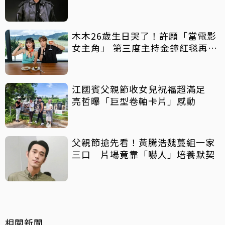
回靈感
木木26歲生日哭了！許願「當電影
女主角」 第三度主持金鐘紅毯再喊
話
江國賓父親節收女兒祝福超滿足
亮哲曝「巨型卷軸卡片」感動
父親節搶先看！黃騰浩魏蔓組一家
三口 片場竟靠「嚇人」培養默契
相關新聞