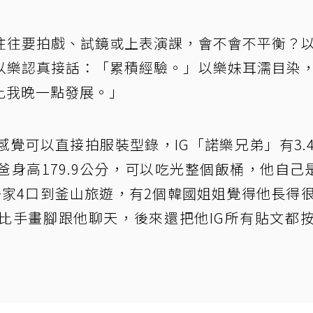
往往要拍戲、試鏡或上表演課，會不會不平衡？
以樂認真接話：「累積經驗。」以樂妹耳濡目染
比我晚一點發展。」
覺可以直接拍服裝型錄，IG「諾樂兄弟」有3.
身高179.9公分，可以吃光整個飯桶，他自己是
前一家4口到釜山旅遊，有2個韓國姐姐覺得他長得
比手畫腳跟他聊天，後來還把他IG所有貼文都