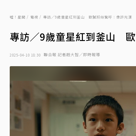
噓！星聞
電視
專訪／9歲童星紅到釜山 歐膩粉絲驚呼：像許光漢
專訪／9歲童星紅到釜山 
聯合報 記者趙大智／即時報導
2025-04-10 18:30