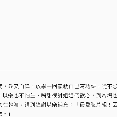
寶，乖又自律，放學一回家就自己寫功課，從不
，以樂也不怕生，嘴甜很討姐姐們歡心，到片場
家在幹嘛，講到這謝以樂補充：「最愛製片組！
業。」