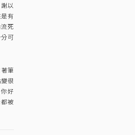
。謝以
該是有
輪流死
十分可
拿著筆
點變很
兇你好
話都被