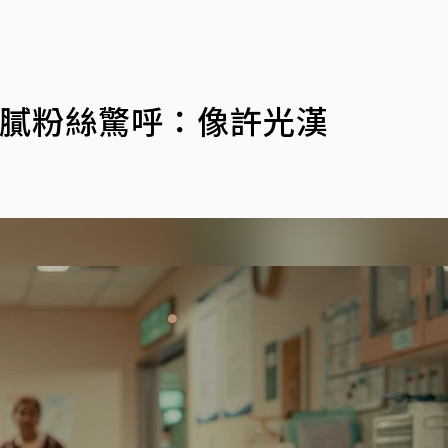
歐膩粉絲驚呼：像許光漢