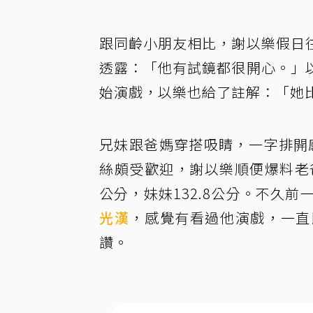
跟同齡小朋友相比，謝以樂假日
透露：「他有試鏡都很開心。」
始演戲，以樂也給了註解：「她
兄妹跟爸媽穿搭吸睛，一字排開感
絲頗受歡迎，謝以樂順便爆料老爸
公分，妹妹132.8公分。不久
光漢
，感覺有看過他演戲，一直
讚。