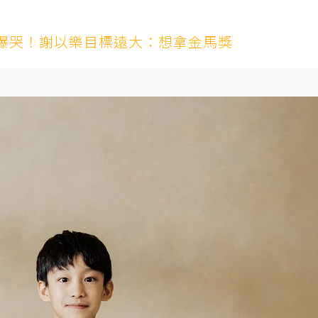
爆哭！謝以樂目標遠大：想拿金馬獎