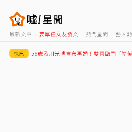
最新文章
姜厚任女友發文
熱門星聞
藝人
56歲及川光博宣布再婚！雙喜臨門「準
快訊