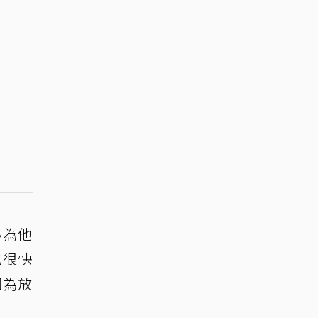
必為他
也很快
因為放