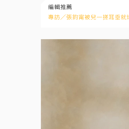
編輯推薦
專訪／張鈞甯被兒一搓耳垂就