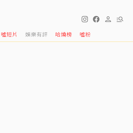
噓短片
娛樂有評
哈燒榜
噓粉