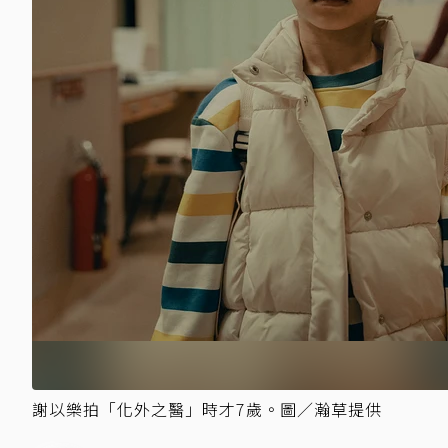
謝以樂拍「化外之醫」時才7歲。圖／瀚草提供