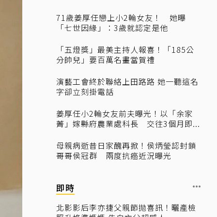
71歲姜厚任戀上小2輪女友！ 她曝
「七世因緣」：3歲就認定是他
「五燈獎」最美主持人報喜！「185公
分帥兒」要百萬名畫當賀禮
演藝工會終於聯絡上田路路 她一聽這名
字卻立刻掛電話
姜厚任小2輪女友前夫曝光！以「余家
菁」嫁縣府農業處科長 交往3個月即...
母親病逝昔日家醜再掀！侯炳瑩認封鎖
哥哥侯冠群 兩度抗癌近況曝光
即時
北影影后李亦捷父親節拋喜訊！曬產檢