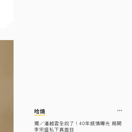
哈燒
獨／潘越雲全說了！40年感情曝光 揭開
李宗盛私下真面目