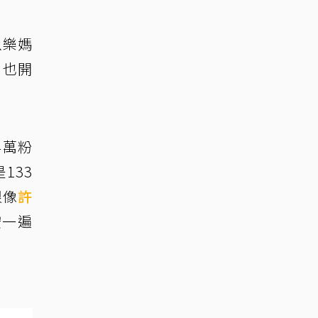
以樂媽
，也開
4萬粉
133
很像
許
按一遍