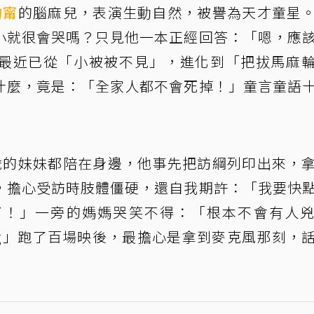
鈞甯
的腦麻兒，表演生動自然，被譽為天才童星
小就很會哭嗎？只見他一本正經回答：「嗯，應
最近已從「小被被不見」，進化到「把拔馬麻
什麼，竟是：「全家人都不會死掉！」童言童語
歲的妹妹都陪在身邊，他事先把訪綱列印出來，
，擔心受訪時肢體僵硬，還自我期許：「我要快
了！」一旁的媽媽哭笑不得：「根本不會有人
ig」跑了百場映後，最擔心是拿到麥克風那刻，