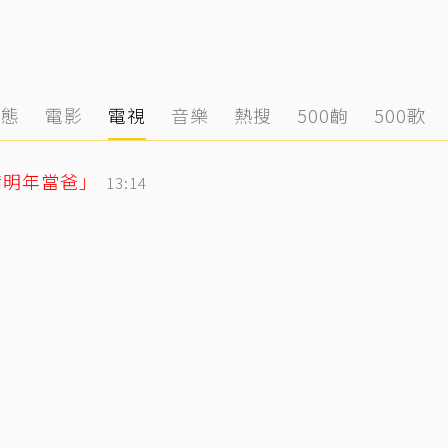
動態
電影
電視
音樂
熱搜
500齣
500歌
備明年當爸」
13:14