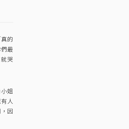
「真的
你們最
到就哭
舞小姐
還有人
到，因