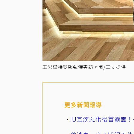
王彩樺接受鄭弘儀專訪。圖/三立提供
更多新聞報導
IU耳疾惡化後首露面！