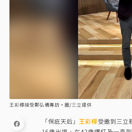
王彩樺接受鄭弘儀專訪。圖/三立提供
「保庇天后」
王彩樺
受邀到三立
16歲出道、在42歲爆紅及一