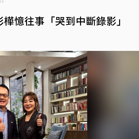
影」
彩樺憶往事「哭到中斷錄影」