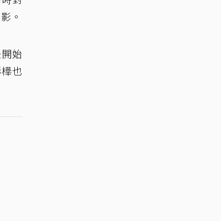
錄影。
是開始
彩樺也