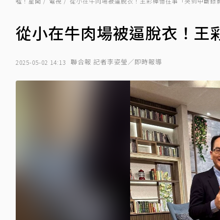
噓！星聞
電視
從小在牛肉場被逼脫衣！王彩樺憶往事「哭到中斷錄
從小在牛肉場被逼脫衣！王
聯合報 記者李姿瑩／即時報導
2025-05-02 14:13