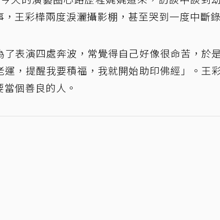
事，王彩樺兩度淚灑攝影棚，甚至哭到一度中斷
為了表演四處奔波，常覺得自己好像很命苦，於
老運，提醒我要積福，我就開始助印佛經」。王
要當個善良的人。