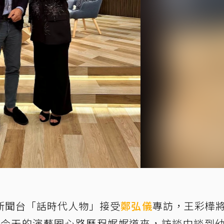
新聞台「話時代人物」接受
鄭弘儀
專訪，王彩樺
直到今天的演藝圈心路歷程娓娓道來，訪談中談到