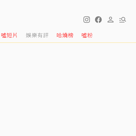
噓短片
娛樂有評
哈燒榜
噓粉