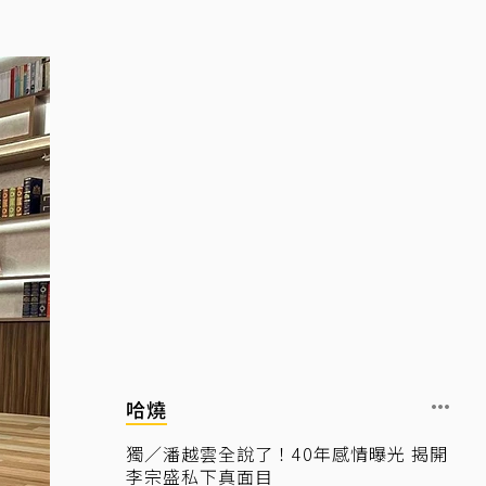
哈燒
獨／潘越雲全說了！40年感情曝光 揭開
李宗盛私下真面目