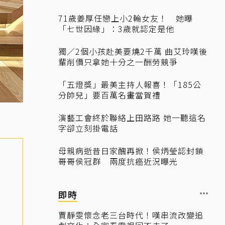
71歲姜厚任戀上小2輪女友！ 她曝
「七世因緣」：3歲就認定是他
獨／2個小孩赴美要燒2千萬 曲艾玲嘆後
輩削價只拿她十分之一酬勞競爭
「五燈獎」最美主持人報喜！「185公
分帥兒」要百萬名畫當賀禮
演藝工會終於聯絡上田路路 她一聽這名
字卻立刻掛電話
母親病逝昔日家醜再掀！侯炳瑩認封鎖
哥哥侯冠群 兩度抗癌近況曝光
即時
賈靜雯懷念老三台時代！嘆串流改變追