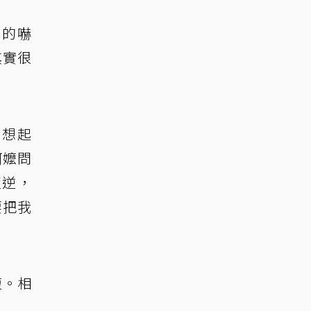
真的嚇
其實很
，想起
阿嬤問
叛逆，
要把我
復。相