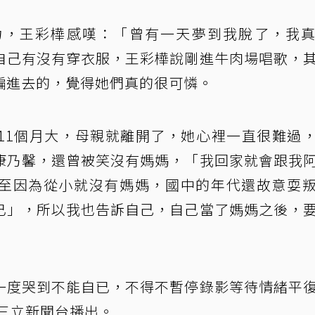
力，王彩樺感嘆：「曾有一天夢到我脫了，我
自己有沒有穿衣服，王彩樺說剛進牛肉場唱歌，
騙進去的，覺得她們真的很可憐。
11個月大，母親就離開了，她心裡一直很難過
康乃馨，還曾被笑沒有媽媽，「我回家就會跟我
至因為從小就沒有媽媽，國中的年代還故意耍
已」，所以我也告訴自己，自己當了媽媽之後，
一度哭到不能自已，不得不暫停錄影等待情緒平
在三立新聞台播出。