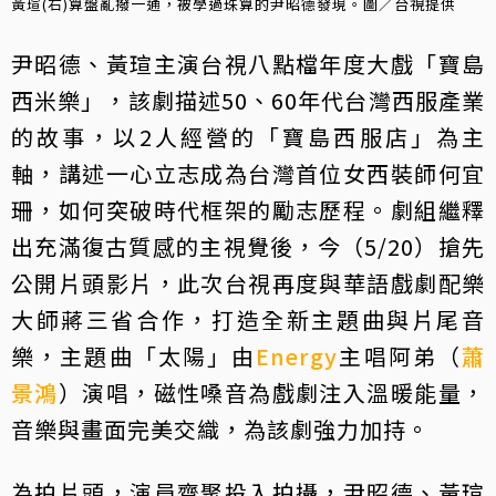
黃瑄(右)算盤亂撥一通，被學過珠算的尹昭德發現。圖／台視提供
尹昭德、黃瑄主演台視八點檔年度大戲「寶島
西米樂」，該劇描述50、60年代台灣西服產業
的故事，以2人經營的「寶島西服店」為主
軸，講述一心立志成為台灣首位女西裝師何宜
珊，如何突破時代框架的勵志歷程。劇組繼釋
出充滿復古質感的主視覺後，今（5/20）搶先
公開片頭影片，此次台視再度與華語戲劇配樂
大師蔣三省合作，打造全新主題曲與片尾音
樂，主題曲「太陽」由
Energy
主唱阿弟（
蕭
景鴻
）演唱，磁性嗓音為戲劇注入溫暖能量，
音樂與畫面完美交織，為該劇強力加持。
為拍片頭，演員齊聚投入拍攝，尹昭德、黃瑄