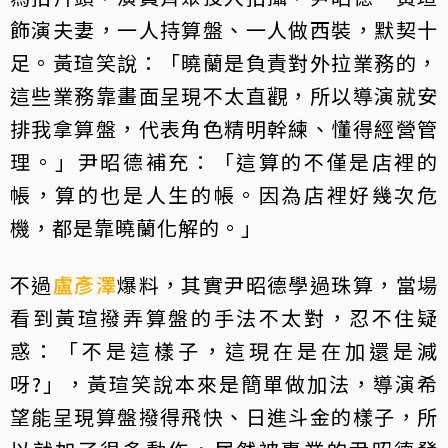
飾演夫妻，一人持算盤、一人做西裝，默契十
足。黃瑄笑說：「曉蘭是負責對外拉業務的，
這些業務靠畫面呈現不太直觀，所以導演就安
排我拿算盤，代表角色精明幹練、懂得經營管
理。」尹昭德補充：「這算的不僅是店裡的
帳，算的也是人生的帳。因為店裡好幾次危
機，都是靠曉蘭化解的。」
不過
盧彥澤
爆料，其實尹昭德學過珠算，當場
看到黃瑄撥弄算盤的手法不太對，忍不住疑
惑：「不是這樣子，這現在是在加還是減
呀?」，黃瑄笑說本來是簡單做加法，導演希
望能呈現算盤撥得飛快、日進斗金的樣子，所