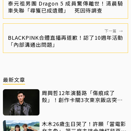
泰元祖男團 Dragon 5 成員驚傳離世！清晨騎
車失聯「尋獲已成遺體」 死因待調查
下一篇
→
BLACKPINK合體直播再道歉！認了10週年活動
「內部溝通出問題」
最新文章
周興哲12年演藝路「傷痕成了
殼」！創作卡關3次東京飯店突找
回靈感
木木26歲生日哭了！許願「當電影
女主角」 第三度主持金鐘紅毯再喊