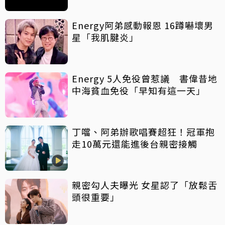
Energy阿弟感動報恩 16蹲嚇壞男
星「我肌腱炎」
Energy 5人免役曾惹議 書偉昔地
中海貧血免役「早知有這一天」
丁噹、阿弟辦歌唱賽超狂！冠軍抱
走10萬元還能進後台親密接觸
親密勾人夫曝光 女星認了「放鬆舌
頭很重要」