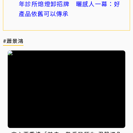
年診所熄燈卸招牌 曬感人一幕：好
產品依舊可以傳承
#蕭景鴻