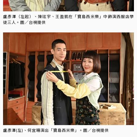
盧彥澤（左起）、陳玹宇、王盈凱在「寶島西米樂」中飾演西服店學
徒三人。圖／台視提供
盧彥澤(左)、何宜珊演出「寶島西米樂」。圖／台視提供