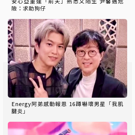
安心亞重逢「前夫」熟悉又陌生 尹馨遇危
險：求助狗仔
Energy阿弟感動報恩 16蹲嚇壞男星「我肌
腱炎」