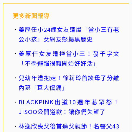
更多新聞報導
姜厚任小24歲女友遭爆「當小三有老
公小孩」女網友怒揭黑歷史
姜厚任女友遭控當小三！發千字文
「不學邏輯很難開始好好活」
兒幼年遭抱走！徐莉玲首談母子分離
內幕「巨大傷痛」
BLACKPINK出道10週年惹眾怒！
JISOO公開道歉：讓你們失望了
林逸欣喪父後首過父親節！名醫父43