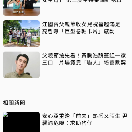
話
江國賓父親節收女兒祝福超滿足
亮哲曝「巨型卷軸卡片」感動
父親節搶先看！黃騰浩魏蔓組一家
三口 片場竟靠「嚇人」培養默契
相關新聞
安心亞重逢「前夫」熟悉又陌生 尹
馨遇危險：求助狗仔