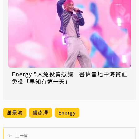
Energy 5人免役曾惹議 書偉昔地中海貧血
免役「早知有這一天」
蕭景鴻
盧彥澤
Energy
←
上一篇