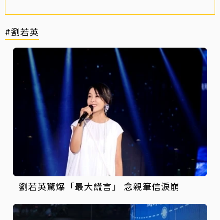
#劉若英
劉若英驚爆「最大謊言」 念親筆信淚崩