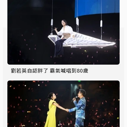
劉若英自認胖了 霸氣喊唱到80歲