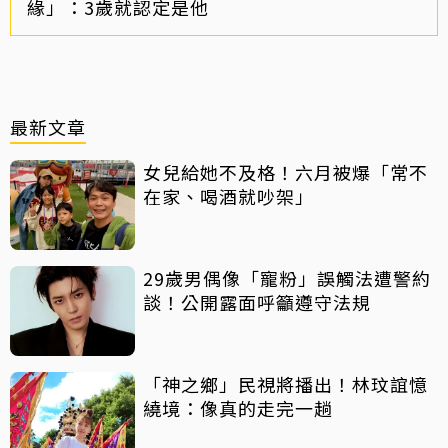
緣」：3歲就認定是他
最新文章
女兒給她不及格！六月被爆「常不
在家、喝酒就吵架」
29歲男偶像「寵粉」誤觸法遭警約
談！公開露面呼籲遵守法規
「神之鄉」民視將播出！林玟誼憶
繞境：像真的走完一趟