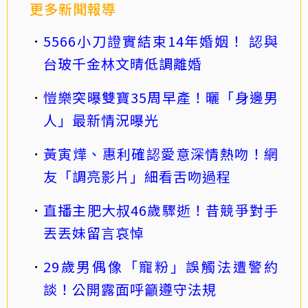
更多新聞報導
5566小刀證實結束14年婚姻！ 認與
台玻千金林文晴低調離婚
愷樂突曝雙寶35周早產！曬「身邊男
人」最新情況曝光
黃寅燁、惠利確認愛意深情熱吻！網
友「調亮影片」細看舌吻過程
直播主肥大叔46歲驟逝！昔競爭對手
丟丟妹留言哀悼
29歲男偶像「寵粉」誤觸法遭警約
談！公開露面呼籲遵守法規