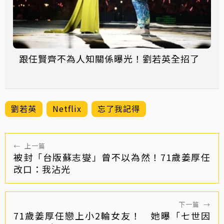
跟任賢齊不為人知關係曝光！劉若英全招了
劉若英
Netflix
忘了我記得
←
上一篇
被封「台版蘇志燮」曾不以為然！71歲姜厚任
改口：我沾光
下一篇
→
71歲姜厚任戀上小2輪女友！ 她曝「七世因