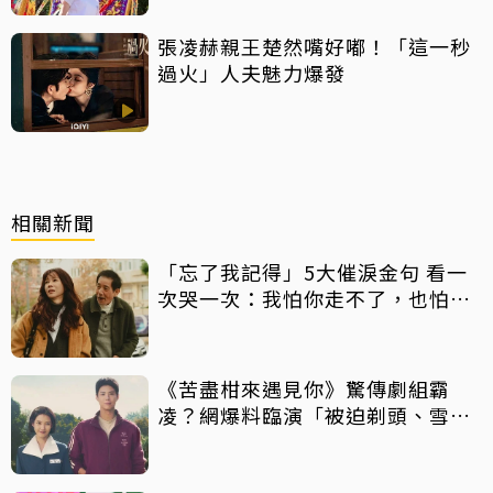
張凌赫親王楚然嘴好嘟！「這一秒
過火」人夫魅力爆發
相關新聞
「忘了我記得」5大催淚金句 看一
次哭一次：我怕你走不了，也怕你
太快走了
《苦盡柑來遇見你》驚傳劇組霸
凌？網爆料臨演「被迫剃頭、雪中
等待沒保暖」