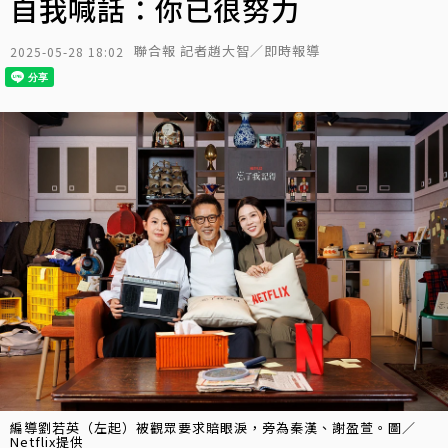
自我喊話：你已很努力
聯合報 記者趙大智／即時報導
2025-05-28 18:02
編導劉若英（左起）被觀眾要求賠眼淚，旁為秦漢、謝盈萱。圖／
Netflix提供