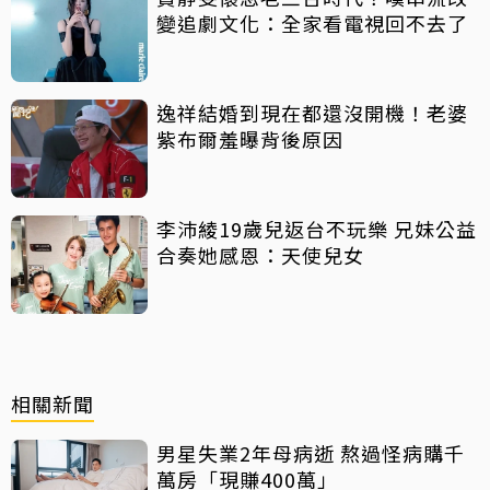
變追劇文化：全家看電視回不去了
逸祥結婚到現在都還沒開機！老婆
紫布爾羞曝背後原因
李沛綾19歲兒返台不玩樂 兄妹公益
合奏她感恩：天使兒女
相關新聞
男星失業2年母病逝 熬過怪病購千
萬房「現賺400萬」