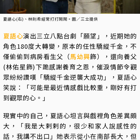
夏語心(右)、林則希經常打打鬧鬧。圖／三立提供
夏語心
演出三立八點台劇「願望」，近期她的
角色180度大轉變，原本的任性驕縱千金，不
僅偷偷到病房看生父（
馬幼興
飾），還向養父
(林佑星飾)下跪感謝養育之恩，催淚情節令觀
眾紛紛讚嘆「驕縱千金逆襲大成功」，夏語心
笑說：「可能是最近情感戲比較重，剛好有打
到觀眾的心。」
現實中的自己，夏語心坦言與戲裡角色差異頗
大，「我是大剌剌的，很少和家人說感性的
話，我講不出口」她表示從小在南部長大，但