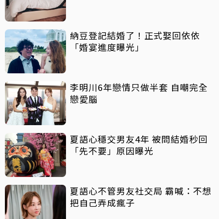
納豆登記結婚了！正式娶回依依
「婚宴進度曝光」
李明川6年戀情只做半套 自嘲完全
戀愛腦
夏語心穩交男友4年 被問結婚秒回
「先不要」原因曝光
夏語心不管男友社交局 霸喊：不想
把自己弄成瘋子