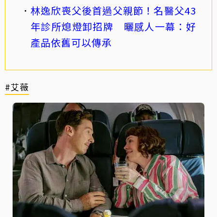
林逸欣喪父後首過父親節！名醫父43
年診所熄燈卸招牌 曬感人一幕：好
產品依舊可以傳承
#艾薇