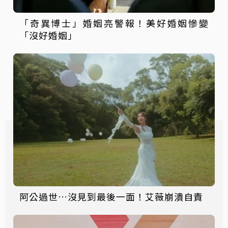
「奇異博士」婚姻亮警報！美好婚姻慘變
「沒好婚姻」
阿公過世…沒見到最後一面！艾薇崩潰自責