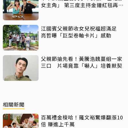
女主角」 第三度主持金鐘紅毯再喊
話
江國賓父親節收女兒祝福超滿足
亮哲曝「巨型卷軸卡片」感動
父親節搶先看！黃騰浩魏蔓組一家
三口 片場竟靠「嚇人」培養默契
相關新聞
百萬禮金梭哈！羅文裕驚爆翻漲10
倍 賺進上千萬