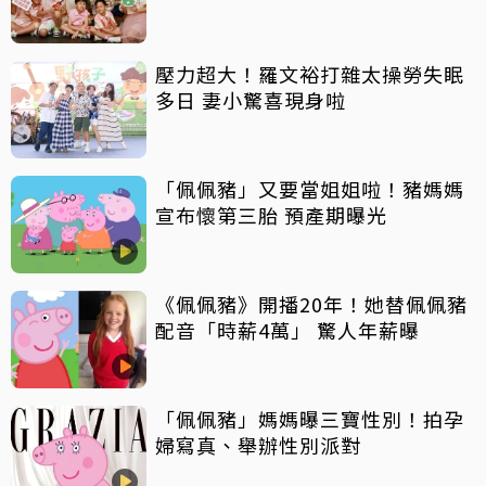
壓力超大！羅文裕打雜太操勞失眠
多日 妻小驚喜現身啦
「佩佩豬」又要當姐姐啦！豬媽媽
宣布懷第三胎 預產期曝光
《佩佩豬》開播20年！她替佩佩豬
配音「時薪4萬」 驚人年薪曝
「佩佩豬」媽媽曝三寶性別！拍孕
婦寫真、舉辦性別派對