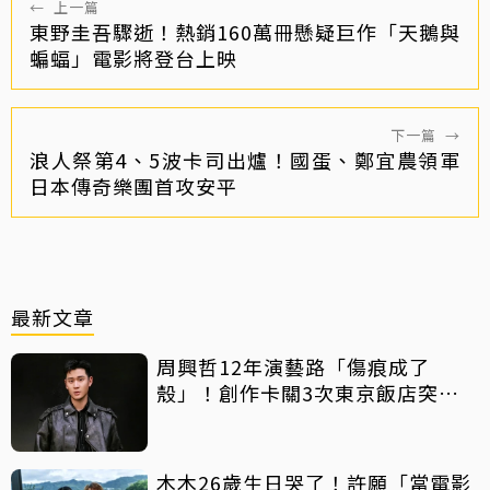
←
上一篇
東野圭吾驟逝！熱銷160萬冊懸疑巨作「天鵝與
蝙蝠」電影將登台上映
下一篇
→
浪人祭第4、5波卡司出爐！國蛋、鄭宜農領軍
日本傳奇樂團首攻安平
最新文章
周興哲12年演藝路「傷痕成了
殼」！創作卡關3次東京飯店突找
回靈感
木木26歲生日哭了！許願「當電影