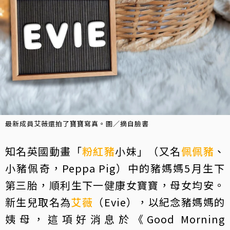
最新成員艾薇還拍了寶寶寫真。圖／摘自臉書
知名英國動畫「
粉紅豬
小妹」（又名
佩佩豬
、
小豬佩奇，Peppa Pig）中的豬媽媽5月生下
第三胎，順利生下一健康女寶寶，母女均安。
新生兒取名為
艾薇
（Evie），以紀念豬媽媽的
姨母，這項好消息於《Good Morning