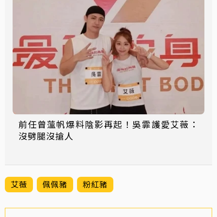
前任曾薀帆爆料陰影再起！吳霏護愛艾薇：
沒劈腿沒搶人
艾薇
佩佩豬
粉紅豬