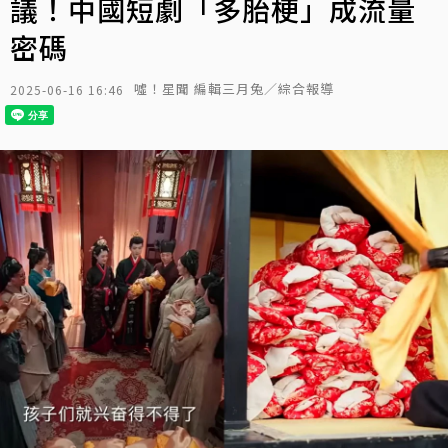
議！中國短劇「多胎梗」成流量
密碼
噓！星聞 編輯三月兔／綜合報導
2025-06-16 16:46