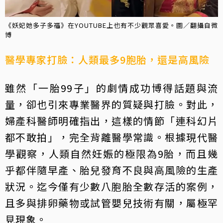
《妖妃她多子多福》在YOUTUBE上也有不少觀眾喜愛。圖／翻攝自微
博
醫學專家打臉：人類最多9胞胎，還是高風險
雖然「一胎99子」的劇情成功博得話題與流
量，卻也引來專業醫界的質疑與打臉。對此，
婦產科醫師明確指出，這樣的情節「連科幻片
都不敢拍」，完全背離醫學常識。根據現代醫
學觀察，人類自然妊娠的極限為9胎，而且幾
乎都伴隨早產、胎兒發育不良與高風險的生產
狀況。迄今僅有少數八胞胎全數存活的案例，
且多與排卵藥物或試管嬰兒技術有關，屬極罕
見現象。