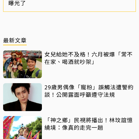
曝光了
最新文章
女兒給她不及格！六月被爆「常不
在家、喝酒就吵架」
29歲男偶像「寵粉」誤觸法遭警約
談！公開露面呼籲遵守法規
「神之鄉」民視將播出！林玟誼憶
繞境：像真的走完一趟