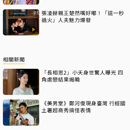
張凌赫親王楚然嘴好嘟！「這一秒
過火」人夫魅力爆發
相關新聞
「長相思2」小夭身世驚人曝光 四
角虐戀結果揭曉
《美男堂》鄭河俊現身臺灣 行經國
土署超商秀搞怪表情