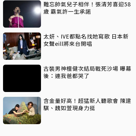
難忘帥氣兒子相伴！張清芳喜迎58
歲 霸氣許一生承諾
太妍、IVE都點名找她寫歌 日本新
女聲eill將來台開唱
古裝男神檀健次結局戰死沙場 曝幕
後：連我爸都哭了
含金量好高！超猛新人聽歌會 陳建
騏、魏如萱現身力挺