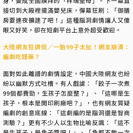
身，變成全國膜拜的「祥瑞聖母」。下一幕直
接切到大殿裡擺滿嬰兒床，彈幕狂刷：「御膳
房要連夜擴建了吧！」這種腦洞劇情讓人又傻
眼又好笑，卻在短劇平台上意外超受歡迎。
大陸網友狂調侃／一胎99子太扯！網友崩潰：
編劇吃錯藥？
面對如此離譜的劇情設定，中國大陸網友也紛
紛以幽默方式吐槽。有人戲謔：「餃子一次煮
99個都費勁，生孩子怎麼整？」、「這哪是生
孩子，根本是開印刷廠吧？」，也有網友質疑
編劇的創意底線：「這劇編的是腦洞還是智商
測驗？」更有不少人以生物比喻反諷：「這不
是生孩子，是魚子醬吧！」、「魚都不敢一次