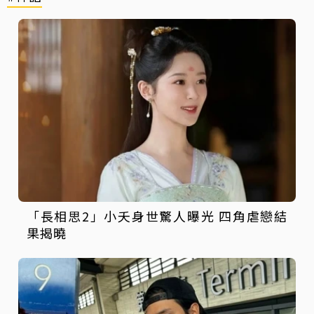
「長相思2」小夭身世驚人曝光 四角虐戀結
果揭曉