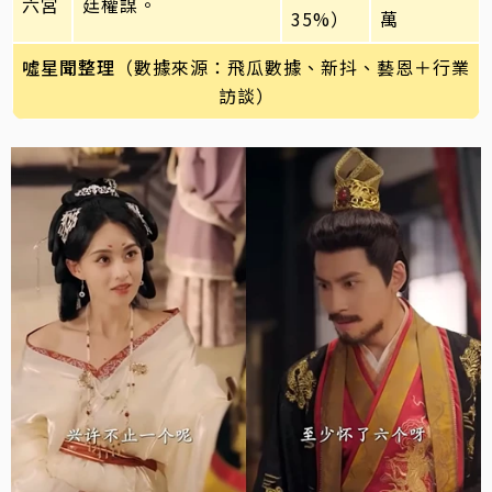
六宮
廷權謀。
35%）
萬
噓星聞整理
（數據來源：飛瓜數據、新抖、藝恩＋行業
訪談）