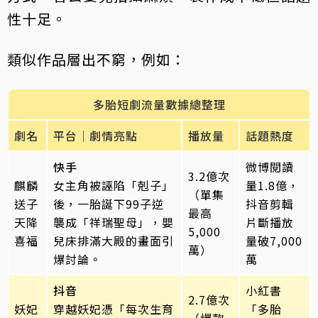
性十足。
類似作品層出不窮，例如：
多胎短劇流量數據總整理
劇名
平台｜劇情亮點
播放量
話題熱度
快手
微博閱讀
3.2億次
麒麟
女主角被誣陷「剋子」
量1.8億，
（單集
送子
後，一胎誕下99子逆
抖音剪輯
最高
天降
襲成「祥瑞聖母」，嬰
片斷播放
5,000
喜福
兒床排滿大殿的畫面引
量破7,000
萬）
爆討論。
萬
抖音
小紅書
2.7億次
妖妃
穿越妖妃憑「每次生育
「多胎