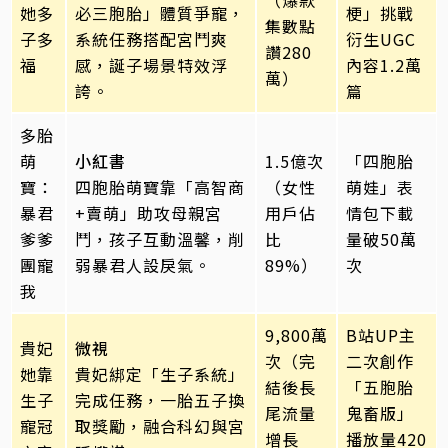
（爆款
她多
必三胞胎」體質爭寵，
梗」挑戰
集數點
子多
系統任務搭配宮鬥爽
衍生UGC
讚280
福
感，誕子場景特效浮
內容1.2萬
萬）
誇。
篇
多胎
萌
小紅書
1.5億次
「四胞胎
寶：
四胞胎萌寶靠「高智商
（女性
萌娃」表
暴君
+賣萌」助攻母親宮
用戶佔
情包下載
爹爹
鬥，孩子互動溫馨，削
比
量破50萬
團寵
弱暴君人設戾氣。
89%）
次
我
9,800萬
B站UP主
貴妃
微視
次（完
二次創作
她靠
貴妃綁定「生子系統」
結後長
「五胞胎
生子
完成任務，一胎五子換
尾流量
鬼畜版」
寵冠
取獎勵，融合科幻與宮
增長
播放量420