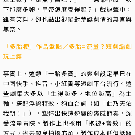
下那麼多卵，皇帝怎麼養得起？」戲謔聲中，
雖有笑料，卻也點出觀眾對荒誕劇情的無言與
無奈。
「多胎梗」作品盤點／多胎=流量？短劇編劇
玩上癮
事實上，這類「一胎多寶」的爽劇設定早已在
中國快手、抖音、小紅書等短劇平台流行。這
些劇集大多以「生得越多，地位越高」為主
軸，搭配浮誇特效、狗血台詞（如「此乃天佑
我朝！」），塑造出快速逆襲的爽感節奏，深
受流量青睞。製作上也採用「抱被+音效」的
方式，省去嬰兒拍攝麻煩，製作成本低但話題