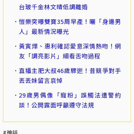
台玻千金林文晴低調離婚
愷樂突曝雙寶35周早產！曬「身邊男
人」最新情況曝光
黃寅燁、惠利確認愛意深情熱吻！網
友「調亮影片」細看舌吻過程
直播主肥大叔46歲驟逝！昔競爭對手
丟丟妹留言哀悼
29歲男偶像「寵粉」誤觸法遭警約
談！公開露面呼籲遵守法規
#神話