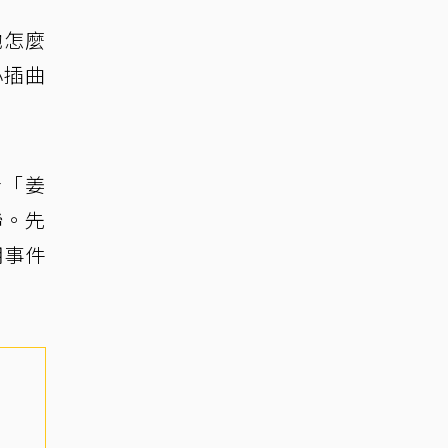
她怎麼
小插曲
者「姜
聯。先
明事件