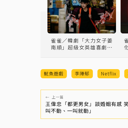
雀雀／韓劇「大力女子姜
南順」超級女英雄喜劇安
放觀眾願望
魷魚遊戲
李陣郁
Netflix
←
上一篇
王偉忠「都更男女」談婚姻有感 
叫不動、一叫就動」