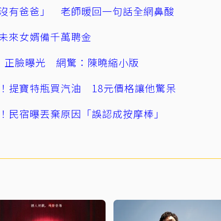
沒有爸爸」 老師暖回一句話全網鼻酸
未來女婿備千萬聘金
」正臉曝光 網驚：陳曉縮小版
！提寶特瓶買汽油 18元價格讓他驚呆
！民宿曝丟棄原因「誤認成按摩棒」