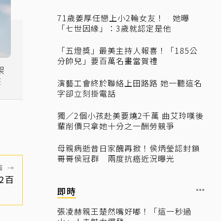
71歲姜厚任戀上小2輪女友！ 她曝
「七世因緣」：3歲就認定是他
「五燈獎」最美主持人報喜！「185公
分帥兒」要百萬名畫當賀禮
架
筆
演藝工會終於聯絡上田路路 她一聽這名
字卻立刻掛電話
獨／2個小孩赴美要燒2千萬 曲艾玲嘆後
輩削價只拿她十分之一酬勞競爭
母親病逝昔日家醜再掀！侯炳瑩認封鎖
哥哥侯冠群 兩度抗癌近況曝光
篇
→
2百
即時
張凌赫親王楚然嘴好嘟！「這一秒過