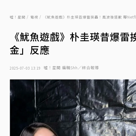
噓！星聞
電視
《魷魚遊戲》朴圭瑛昔爆雷挨轟！風波後道歉 曝Netf
《魷魚遊戲》朴圭瑛昔爆雷挨轟
金」反應
噓！星聞 編輯Shh／綜合報導
2025-07-03 13:19