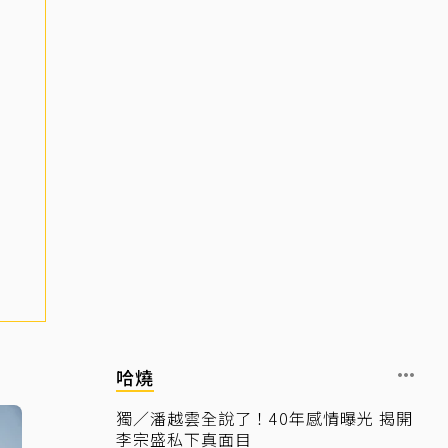
哈燒
獨／潘越雲全說了！40年感情曝光 揭開
李宗盛私下真面目