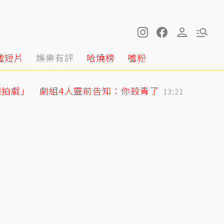
噓短片
娛樂有評
哈燒榜
噓粉
棚拍戲」 劇組4人靈前告知：你殺青了
13:21