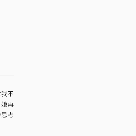
款我不
」她再
力思考