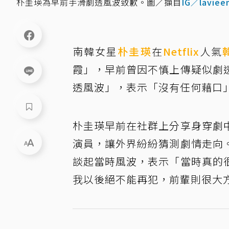
朴圭瑛為早前手滑劇透風波致歉。圖／擷自
IG／laviee
南韓女星
朴圭瑛
在
Netflix
人氣
霞」，早前曾因不慎上傳疑似劇
透風波」，表示「沒有任何藉口
朴圭瑛早前在社群上分享身穿劇
演員，讓外界紛紛猜測劇情走向
談起當時風波，表示「當時真的
我以後絕不能再犯，前輩則很大