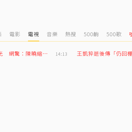
態
電影
電視
音樂
熱搜
500齣
500歌
陳妍希9歲兒「小星星」長大了！正臉曝光 網驚：陳曉縮小版
王凱猝逝後傳「仍回
14:13