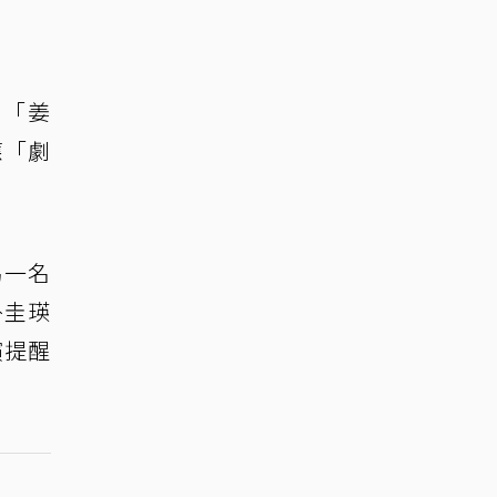
者「姜
應「劇
另一名
朴圭瑛
演提醒