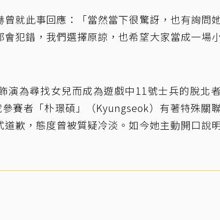
赫曾就此事回應：「當然當下很驚訝，也有詢問
都會犯錯，我們選擇原諒，也希望大家當成一場
飾演為尋找女兒而成為遊戲中11號士兵的脫北
參賽者「朴璟碩」（Kyungseok）有著特殊關
式道歉，態度曾被質疑冷淡。如今她主動開口說