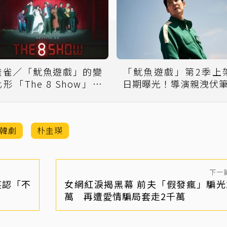
雀雀／「魷魚遊戲」的變
「魷魚遊戲」第2季上
化形「The 8 Show」：
日期曝光！導演親洩伏
更娛樂也更殘酷
韓劇
朴圭瑛
下一
笑認「不
女網紅淚揭黑幕 前夫「假發瘋」騙光
萬 再遭愛情騙局套走2千萬