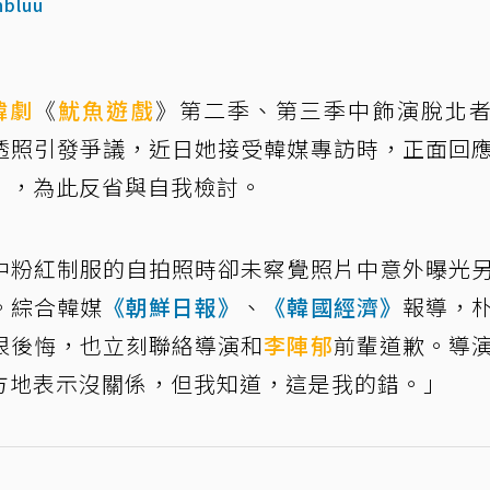
nbluu
韓劇
《
魷魚遊戲
》第二季、第三季中飾演脫北
透照引發爭議，近日她接受韓媒專訪時，正面回
」，為此反省與自我檢討。
中粉紅制服的自拍照時卻未察覺照片中意外曝光
。綜合韓媒
《朝鮮日報》
、
《韓國經濟》
報導，
很後悔，也立刻聯絡導演和
李陣郁
前輩道歉。導
方地表示沒關係，但我知道，這是我的錯。」