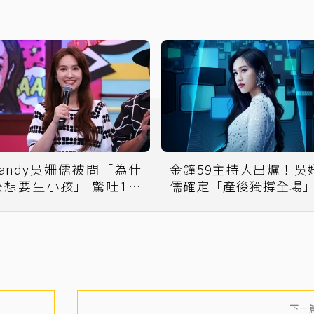
Sandy吳姍儒被問「為什
金鐘59主持人出爐！吳
麼想要生小孩」 驚吐1句
儒確定「產後獨撐全場
話：洗基因
下一