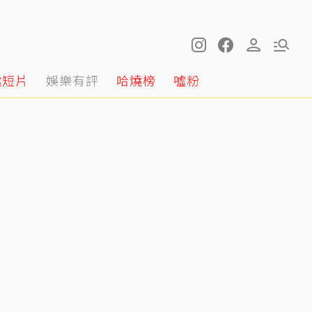
噓短片
娛樂有評
哈燒榜
噓粉