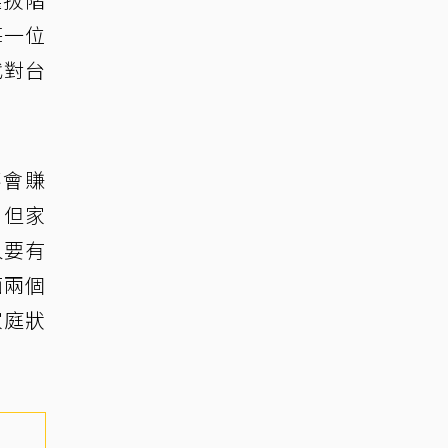
每一位
代對台
不會賺
！但家
人要有
面兩個
家庭狀