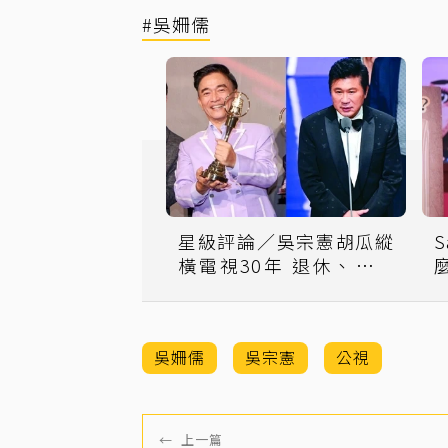
#吳姍儒
星級評論／吳宗憲胡瓜縱
橫電視30年 退休、交棒
各自掙扎
吳姍儒
吳宗憲
公視
←
上一篇