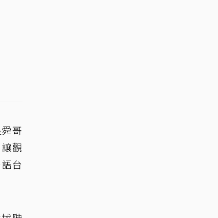
長舜哥
，讓觀
台語台
選拔階