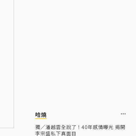
哈燒
獨／潘越雲全說了！40年感情曝光 揭開
李宗盛私下真面目