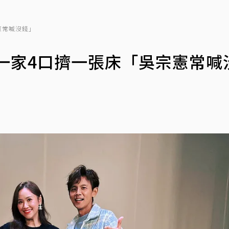
憲常喊沒錢」
一家4口擠一張床「吳宗憲常喊