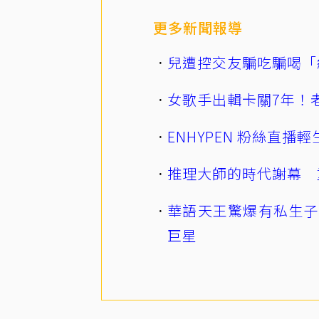
更多新聞報導
兒遭控交友騙吃騙喝「
女歌手出輯卡關7年！老
ENHYPEN 粉絲直
推理大師的時代謝幕 
華語天王驚爆有私生子
巨星