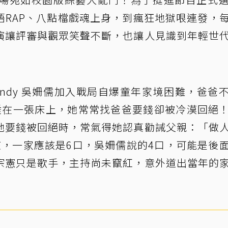
語RAP、八點檔戲魂上身，到瘋狂地獄哏連發，
演讓評審與觀眾笑聲不斷，也讓人見識到年輕世
ndy 吳姍儒加入戰局自爆童年家境困難，爸爸
睡在一張床上，她常常找爸爸要錢卻被冷漠回絕
她要錢被回絕時，常氣得她認真勸誡父親：「做
孩，一家應該是6口，吳姍儒說的4口，可能是後
宗憲只是歌手，主持尚未竄紅，意外道出當年的