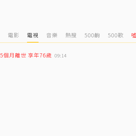
態
電影
電視
音樂
熱搜
500齣
500歌
個月離世 享年76歲
09:14