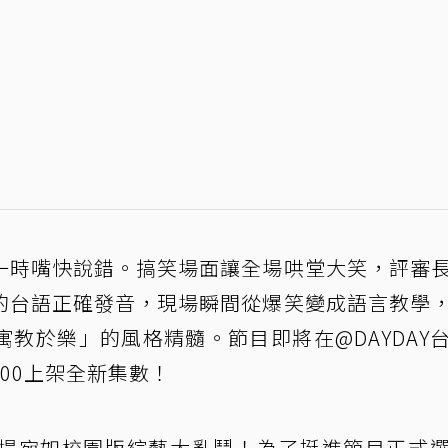
一時嘴快說錯。搞笑場面讓全場哄堂大笑，評審
的台語正確發音，現場瞬間從爆笑變成語言教學
教於樂」的風格精髓。節目即將在@DAYDAY
:00上架全新集數！
場宛如校園版綜藝大亂鬥！為了挺進節目正式