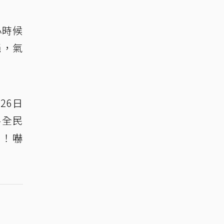
小時候
絕，氣
26日
-全民
」！嚇