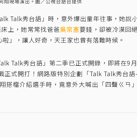
Y和阿翔現場演出。圖／公視台語台提供
alk Talk秀台語」時，意外爆出童年往事，她說
張床上，她常常找爸爸
吳宗憲
要錢，卻被冷漠回
心啦」，讓人好奇，天王家也曾有落難時候。
lk Talk秀台語」第二季已正式開錄，即將在9月
式開打！網路版特別企劃「Talk Talk秀台語
與阿翔搭檔介紹選手時，竟意外大喊出「四聲ㄍㄢ