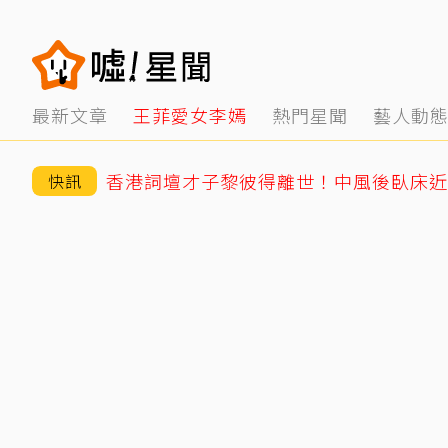
最新文章
王菲愛女李嫣
熱門星聞
藝人動
香港詞壇才子黎彼得離世！中風後臥床近5
快訊