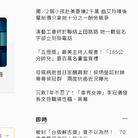
獨／2個小孩赴美要燒2千萬 曲艾玲嘆後
輩削價只拿她十分之一酬勞競爭
演藝工會終於聯絡上田路路 她一聽這名
字卻立刻掛電話
「五燈獎」最美主持人報喜！「185公
分帥兒」要百萬名畫當賀禮
母親病逝昔日家醜再掀！侯炳瑩認封鎖
姍
哥哥侯冠群 兩度抗癌近況曝光
」
沉默7年不忍了！「車界女神」李冠儀發
長文控職場性騷、黑幕
即時
被封「台版蘇志燮」曾不以為然！ 70
篇
→