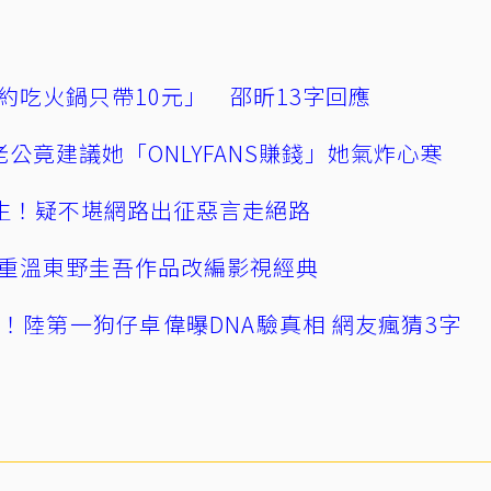
約吃火鍋只帶10元」 邵昕13字回應
公竟建議她「ONLYFANS賺錢」她氣炸心寒
播輕生！疑不堪網路出征惡言走絕路
重溫東野圭吾作品改編影視經典
！陸第一狗仔卓偉曝DNA驗真相 網友瘋猜3字