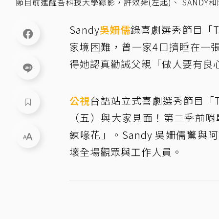
節目前進醒吾科技大學錄影，許效舜(左起)、 SAND
Sandy
吳姍儒
錄喜劇選秀節目「T
家境困難，曾一家4口擠睡在一
得她認真勸誡父親「做人要有良
公視
台語站立式喜劇選秀節目「Ta
（五）與大家見面！第二季前哨戰正
練喙花」。Sandy 吳姍儒驚
壞全場觀眾與工作人員。