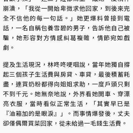
崩潰，「我從一開始卑微求他回家，到後來完
全不信他的每一句話。」她更爆料曾接到電
話，一名自稱包養雪碧的男子，告訴他自己被
騙，她形容對方情感糾葛複雜，情節宛如戲
劇。
提及生活現況，林咚咚哽咽說，當年她獨自撐
起三個孩子生活費與房貸、車貸，最後積蓄耗
盡，連買奶粉都得向姐姐求助，一度戶頭只剩
不到千元。她無奈地說，外界看她開車、穿漂
亮衣服，當時看似正常生活，「其實早已是
『油箱加的是眼淚』」。而事情爆發後，丈夫
卻僅偶爾買菜回家，從未給過一毛錢生活費。