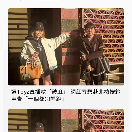
遭Toyz直播嗆「破麻」 網紅雪碧赴北檢按鈴
申告「一個都別想跑」