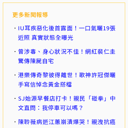
更多新聞報導
IU耳疾惡化後首露面！一口氣曬19張
近照 真實狀態全曝光
曾涉毒、身心狀況不佳！網紅裴仁圭
驚傳陳屍自宅
港樂傳奇黎彼得離世！歌神許冠傑曬
手寫信悼念黃金搭檔
SJ始源早餐店打卡！親民「碰拳」中
文直問：我停車可以嗎？
陳聆薇病逝江蕙崩潰爆哭！親洩抗癌