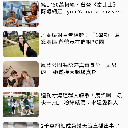
擁1760萬粉絲、曾登《富比士》
阿嬤網紅 Lynn Yamada Davis 驚
傳病逝
丹妮婊姐宣告結婚！「1舉動」惹
怒媽媽 爸爸竟在群組PO圖
鳳梨公開馮語婷真實身分「是男
的」 她邀摸大腿驗真身
週刊才爆這群人解散！展榮曝「最
後一拍」 粉絲感傷：永遠愛群人
2千萬網紅成員幾天沒直播出事了