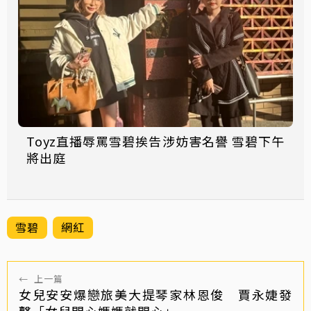
Toyz直播辱罵雪碧挨告涉妨害名譽 雪碧下午
將出庭
雪碧
網紅
←
上一篇
女兒安安爆戀旅美大提琴家林恩俊 賈永婕發
聲「女兒開心媽媽就開心」