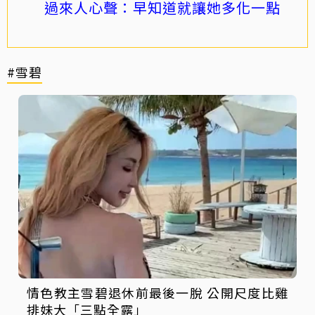
過來人心聲：早知道就讓她多化一點
#雪碧
情色教主雪碧退休前最後一脫 公開尺度比雞
排妹大「三點全露」