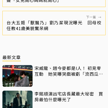
下一篇
→
台大五姬「獸醫乃」劉乃潔現況曝光 回母校
任教41歲美貌驚呆網
最新文章
宋威龍、趙今麥都是I人！ 初見零
互動 她笑曝哭戲被虧「流西瓜
汁」
李銘順演凶宅店長藏最大祕密 買
房最怕什麼曝光了