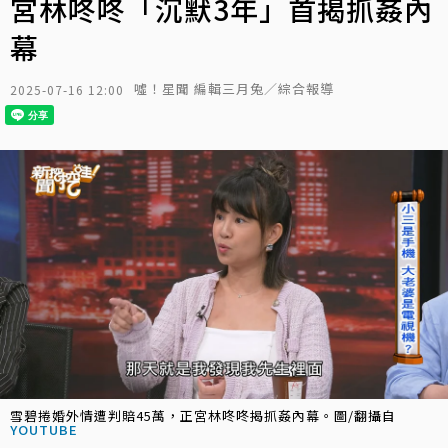
宮林咚咚「沉默3年」首揭抓姦內
幕
噓！星聞 編輯三月兔／綜合報導
2025-07-16 12:00
雪碧捲婚外情遭判賠45萬，正宮林咚咚揭抓姦內幕。圖/翻攝自
YOUTUBE