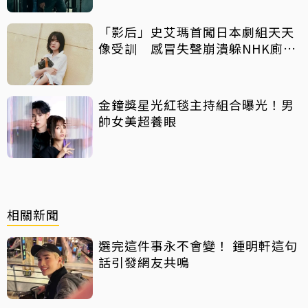
「影后」史艾瑪首闖日本劇組天天
像受訓 感冒失聲崩潰躲NHK廁所
痛哭
金鐘獎星光紅毯主持組合曝光！男
帥女美超養眼
相關新聞
選完這件事永不會變！ 鍾明軒這句
話引發網友共鳴