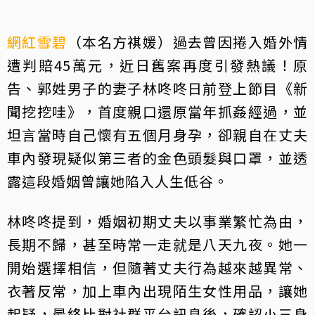
網紅
雪碧
（本名方祺媛）過去曾因捲入婚外情
遭判賠45萬元，近日舊案再度引發熱議！原
告、郭姓男子的妻子林咚咚日前登上節目《新
聞挖挖哇》，首度親口還原當年抓姦經過，並
坦言當時自己懷有五個月身孕，卻親自在丈夫
車內發現疑似第三者的金色頭髮與口罩，並透
露這段婚姻曾讓她陷入人生低谷。
林咚咚提到，婚姻初期丈夫以事業繁忙為由，
長期不歸，甚至時常一走就是八天九夜。她一
開始選擇相信，但隨著丈夫行為越來越異常、
衣著反常，加上車內出現陌生女性用品，讓她
起疑，最終比對社群平台訊息後，確認小三身