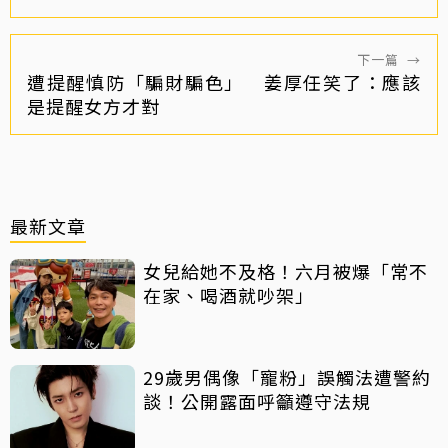
下一篇
→
遭提醒慎防「騙財騙色」 姜厚任笑了：應該
是提醒女方才對
最新文章
女兒給她不及格！六月被爆「常不
在家、喝酒就吵架」
29歲男偶像「寵粉」誤觸法遭警約
談！公開露面呼籲遵守法規