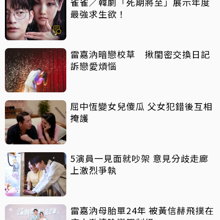
雀雀／韓劇「死期將至」展示年度
最強求生欲！
雷嘉汭暗戀校草 揪閨密交換日記
訴戀愛煩惱
屈中恆變女兒傻瓜 父女犯錯後互相
掩護
5演員一見面就吵架 意見分歧走廊
上激烈爭執
雷嘉汭母胎單24年 被黃信赫飛撲在