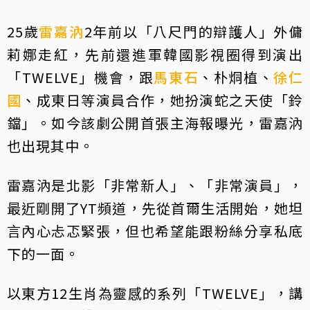
25歲
雷嘉汭
2年前以「八尺門的辯護人」外傭
莉娜走紅，先前還進軍韓國影視圈得到演出
「TWELVE」機會，跟
馬東石
、朴烔植、
徐仁
國
、成東日等演員合作，她扮演蛇之天使「鈴
鐺」。如今該劇公開首張主海報曝光，雷嘉汭
也出現其中。
雷嘉汭是北影「非常新人」、「非常演員」，
最近剛開了YT頻道，先從首爾生活開始，她坦
言內心忐忑緊張，但也希望能跟粉絲分享私底
下的一面。
以東方12生肖為靈感的系列「TWELVE」，講