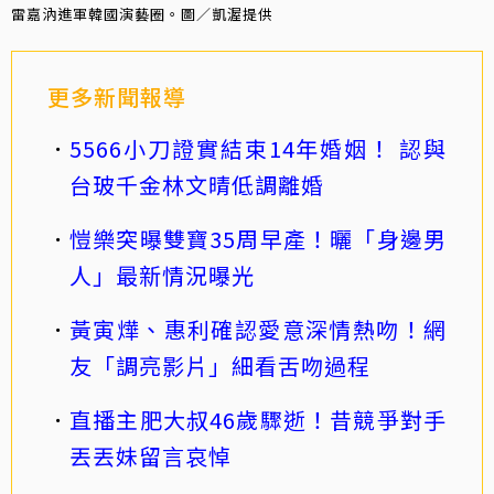
雷嘉汭進軍韓國演藝圈。圖／凱渥提供
更多新聞報導
5566小刀證實結束14年婚姻！ 認與
台玻千金林文晴低調離婚
愷樂突曝雙寶35周早產！曬「身邊男
人」最新情況曝光
黃寅燁、惠利確認愛意深情熱吻！網
友「調亮影片」細看舌吻過程
直播主肥大叔46歲驟逝！昔競爭對手
丟丟妹留言哀悼