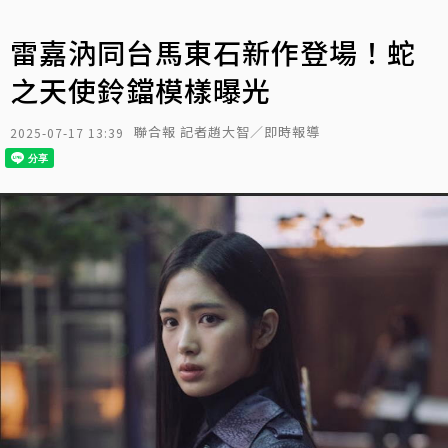
雷嘉汭同台馬東石新作登場！蛇
之天使鈴鐺模樣曝光
聯合報 記者趙大智／即時報導
2025-07-17 13:39