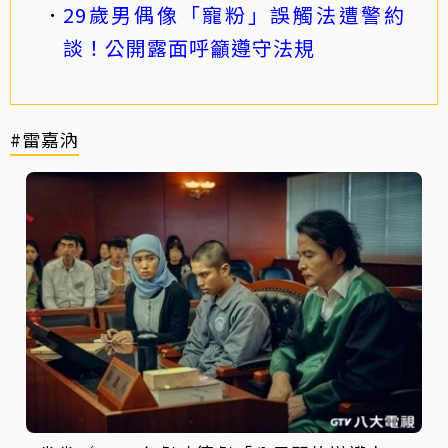
29歲男偶像「寵粉」誤觸法遭警約
談！公開露面呼籲遵守法規
#雷嘉汭