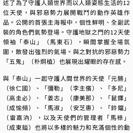
述了為了守護人類世界而以人類姿態生活的12
位天使，與邪惡勢力展開戰鬥的動作英雄作
品。公開的首張主海報中，個性鮮明、全副武
裝的角色們氣勢登場。守護地獄之門的12天使
領袖「泰山」（馬東石），瞬間掌握全場氛
圍，散發出強烈的氣場。與之對抗的邪惡勢力
「五鬼」（朴炯植）也展現出耀眼的存在感。
與「泰山」一起守護人間世界的天使「元勝」
（徐仁國）、「彌勒」（李主儐）、「多尼」
（高圭必）、「姜志」（康美那）、「鼠鐸」
（成愉頻）、「馬淑」（安芝惠）、「鈴鐺」
（雷嘉汭），以及天使們的管理者「馬祿」
（成東鎰）也將以多樣的魅力和充滿個性的動