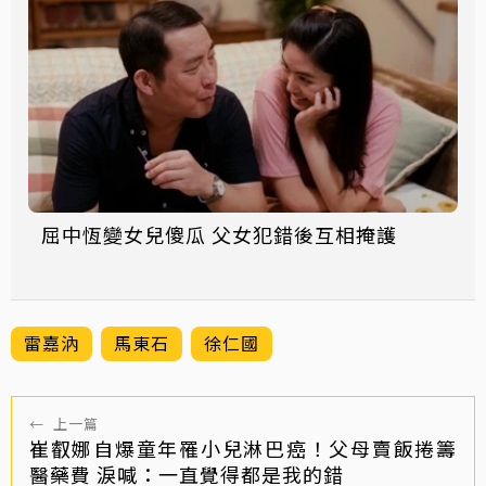
屈中恆變女兒傻瓜 父女犯錯後互相掩護
雷嘉汭
馬東石
徐仁國
←
上一篇
崔叡娜自爆童年罹小兒淋巴癌！父母賣飯捲籌
醫藥費 淚喊：一直覺得都是我的錯