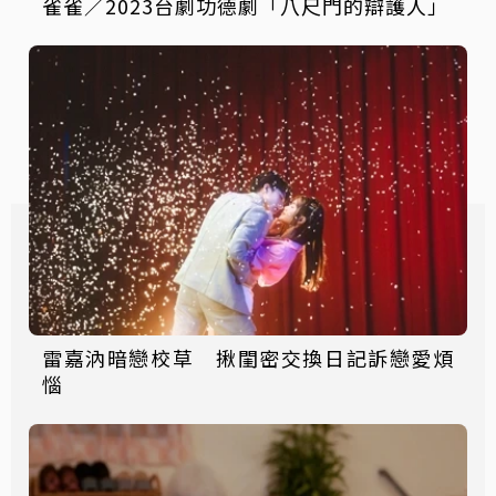
雀雀／2023台劇功德劇「八尺門的辯護人」
雷嘉汭暗戀校草 揪閨密交換日記訴戀愛煩
惱