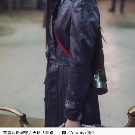
雷嘉汭扮演蛇之天使「鈴鐺」。圖／Diseny+提供