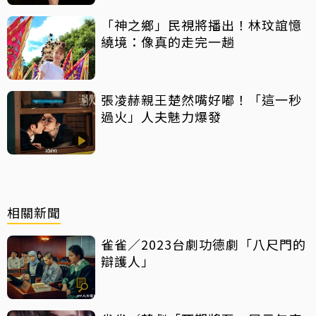
「神之鄉」民視將播出！林玟誼憶
繞境：像真的走完一趟
張凌赫親王楚然嘴好嘟！「這一秒
過火」人夫魅力爆發
相關新聞
雀雀／2023台劇功德劇「八尺門的
辯護人」