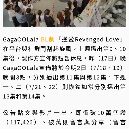
GagaOOLala
BL劇
「逆愛Revenged Love」
在平台與社群間刮起旋風。上週播出第9、10
集後，製作方宣佈將短暫休息，昨（17日）晚
GagaOOLala宣佈將於今明2日（7/18、19）
晚間8點，分別播出第11集與第12集，下週
一、二（7/21、22）則恢復如常分別播出第
13集和第14集。
公告貼文與影片一出，即衝破10萬個讚
（117,426）、破萬則留言與分享（留言