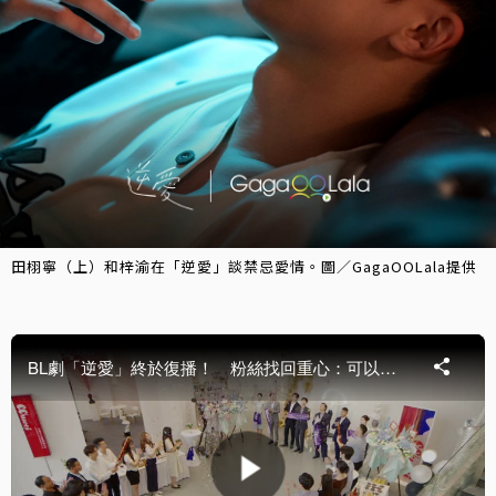
田栩寧（上）和梓渝在「逆愛」談禁忌愛情。圖／GagaOOLala提供