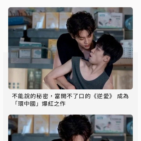
不能說的秘密，當開不了口的《逆愛》 成為
「環中國」爆紅之作