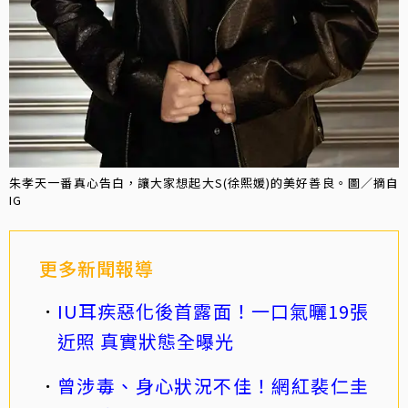
朱孝天一番真心告白，讓大家想起大S(徐熙媛)的美好善良。圖／摘自
IG
更多新聞報導
IU耳疾惡化後首露面！一口氣曬19張
近照 真實狀態全曝光
曾涉毒、身心狀況不佳！網紅裴仁圭