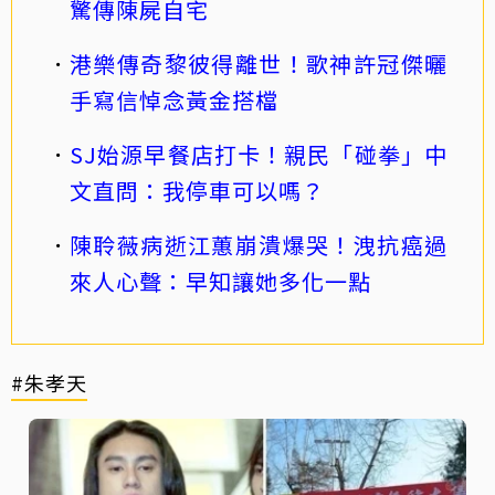
驚傳陳屍自宅
港樂傳奇黎彼得離世！歌神許冠傑曬
手寫信悼念黃金搭檔
SJ始源早餐店打卡！親民「碰拳」中
文直問：我停車可以嗎？
陳聆薇病逝江蕙崩潰爆哭！洩抗癌過
來人心聲：早知讓她多化一點
#朱孝天