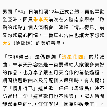
男團「F4」日前相隔12年正式合體，再度轟動
全亞洲，團員
朱孝天
前晚在大陸南京舉辦「啟
點的起點」個人演唱會，演唱「情非得已」前
又勾起痛心回憶，一番真心告白也讓大家想起
大S
（徐熙媛）的美好善良。
「情非得已」是偶像劇「
流星花園
」的片頭
曲，朱孝天形容這是一首要帶給大家很多美好
的作品，也分享了跟五月天合作的幕後過程，
期間挑選歌曲以及分配個人段落時，有人提出
了「情非得已」這首歌，仔仔（周渝民）冷不
防冒出一句「這首歌再也不快樂」，眾人瞬間
靜默並望向他，仔仔就說「因為熙媛走了」，