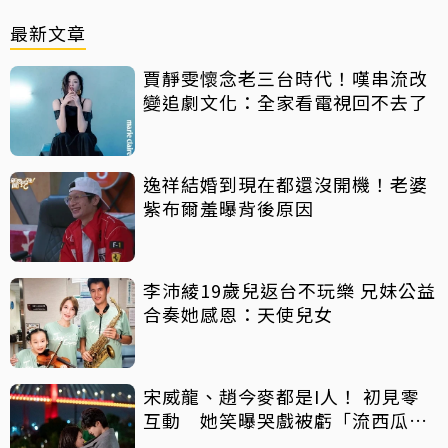
最新文章
賈靜雯懷念老三台時代！嘆串流改
變追劇文化：全家看電視回不去了
逸祥結婚到現在都還沒開機！老婆
紫布爾羞曝背後原因
李沛綾19歲兒返台不玩樂 兄妹公益
合奏她感恩：天使兒女
宋威龍、趙今麥都是I人！ 初見零
互動 她笑曝哭戲被虧「流西瓜
汁」