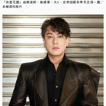
「流星花園」由周渝民、吳建豪、大S、言承旭跟朱孝天主演。圖／
本報資料照片