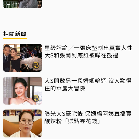
相關新聞
星級評論／一張床墊割出真實人性
大S和張蘭到底誰被矇在鼓裡
大S開啟另一段婚姻輪迴 沒人勸得
住的華麗大冒險
曝光大S豪宅後 保姆楊阿姨直播賣
酸辣粉「賺點零花錢」