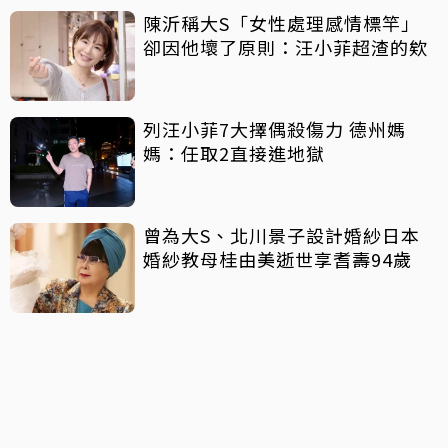
陳沂稱大S「女性處理感情標竿」
卻因他壞了原則：汪小菲超渣的欸
列汪小菲7大擇偶殺傷力 德州媽
媽：任取2直接進地獄
曾為大S、北川景子設計婚紗日本
婚紗教母桂由美逝世享耆壽94歲