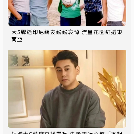
大S驟逝印尼網友紛紛哀悼 流星花園紅遍東
南亞
拒蹭大S熱度直播帶貨 朱孝天吐心聲「不想