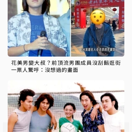
花美男變大叔？前頂流男團成員沒刮鬍逛街
一票人驚呼：沒想過的畫面