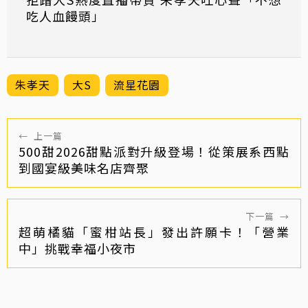
吃人血饅頭」
朱孝天
大S
流星花園
←
上一篇
500甜2026甜點派對升級登場！從策展系西點
到國宴級美味名店齊聚
下一篇
→
超萌橘貓「蜜柑站長」發出許願卡！「營業
中」挑戰幸福小夜市