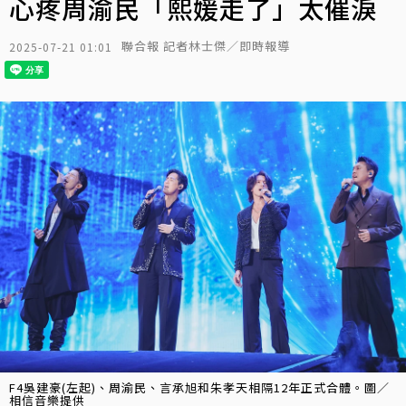
心疼周渝民「熙媛走了」太催淚
聯合報 記者林士傑／即時報導
2025-07-21 01:01
F4吳建豪(左起)、周渝民、言承旭和朱孝天相隔12年正式合體。圖／
相信音樂提供