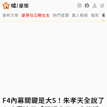
最新文章
姜厚任公開女友
熱門星聞
藝人動態
電影
電
F4內幕關鍵是大S！朱孝天全說了