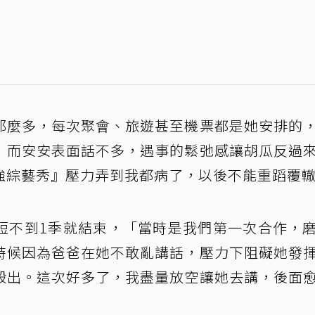
那麼多，每次聚會、旅遊甚至機票都是她安排的
」而安安表面話不多，遇事的鬆弛感讓胡瓜反過
強綜藝秀』壓力弄到我都病了，以後不能重蹈覆
短不到1季就結束，「當時是我們第一次合作，
時候因為爸爸在她不敢亂講話，壓力下阻礙她發
殺出。這次好多了，我盡量放空讓她去講，後面