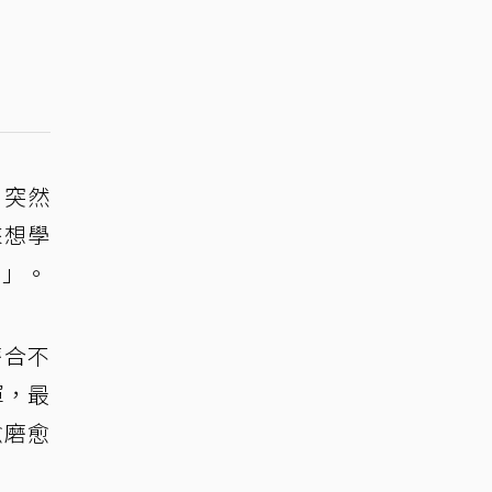
，突然
來想學
轍」。
磨合不
揮，最
愈磨愈