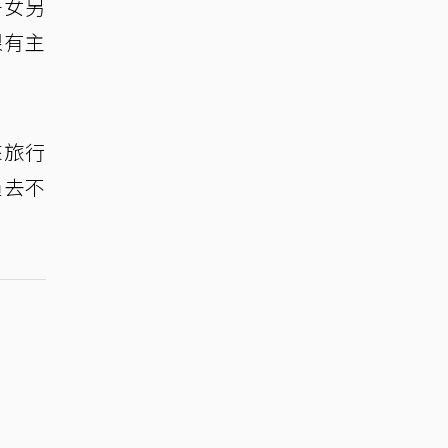
子女另
很有主
來旅行
過去不