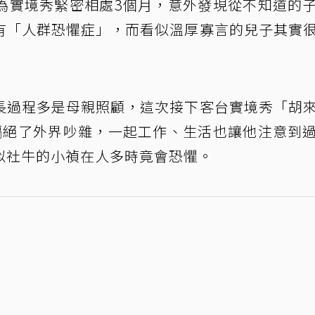
為實境秀緊密相處3個月，意外發現從不知道的
有「人群恐懼症」，而看似溫厚寡言的兒子其實
長過程多是母親照顧，這次接下客台實境秀「胡
隔絕了外界吵雜，一起工作、生活也讓他注意到
似社牛的小禎在人多時竟會恐懼。