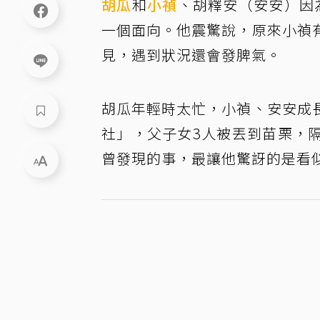
胡瓜
和
小禎
、胡釋安（安安）因
一個面向。他震驚說，原來小禎
見，遇到狀況還會發脾氣。
胡瓜年輕時太忙，小禎、安安成
社」，父子女3人被丟到苗栗，
曾發現的事，最讓他驚訝的是看