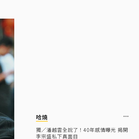
哈燒
獨／潘越雲全說了！40年感情曝光 揭開
李宗盛私下真面目