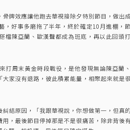
，骨牌效應讓他跑去華視接除夕特別節目，做出
藝，好事多磨拖了半年，終於確定10月進棚，
搭檔陳亞蘭、歐漢聲都成為班底，再以此回頭
下來打周末黃金時段戰役，是他發現無論陳亞蘭
「大家沒有退路，彼此積累能量，相聚起來就是
後糾結原因，「我跟華視說，你想做第一，但真
費用，最後節目停掉那是不是很痛苦，除非背後