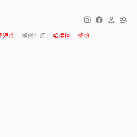
噓短片
娛樂有評
哈燒榜
噓粉