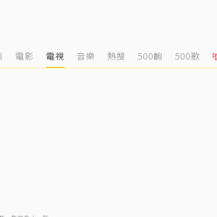
態
電影
電視
音樂
熱搜
500齣
500歌