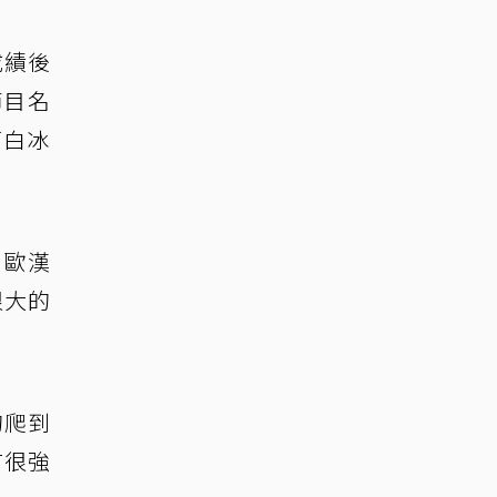
成績後
節目名
打白冰
、歐漢
很大的
的爬到
有很強