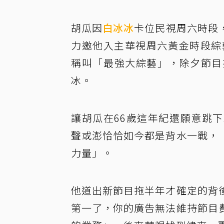
胡瓜因
白冰冰
卡位民視周六時段
力邀他入主華視周六黃金時段綜
稱叫「最強大綜藝」，除夕節目
冰。
讓胡瓜在66歲這年紀還願意跳
聲或澎恰恰如今都是背水一戰，
力量」。
他道出新節目拖半年才確定的背
第一了，你的廣告無法維持節目