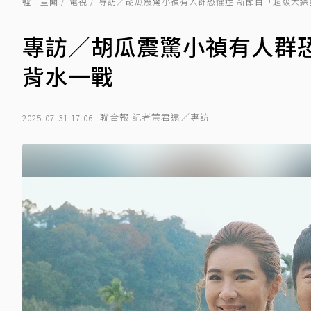
噓！星聞
電視
專訪／胡瓜震驚小禎有人群恐懼症 新節目「超級大綜
專訪／胡瓜震驚小禎有人群
背水一戰
聯合報 記者葉君遠／專訪
2025-07-31 17:06