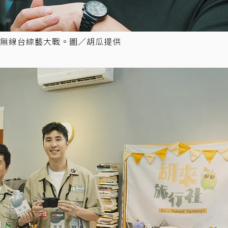
無線台綜藝大戰。圖／胡瓜提供