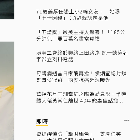
71歲姜厚任戀上小2輪女友！ 她曝
「七世因緣」：3歲就認定是他
「五燈獎」最美主持人報喜！「185公
分帥兒」要百萬名畫當賀禮
演藝工會終於聯絡上田路路 她一聽這名
字卻立刻掛電話
母親病逝昔日家醜再掀！侯炳瑩認封鎖
哥哥侯冠群 兩度抗癌近況曝光
華視花旦于珊當紅之際為愛息影！半導
體大佬黃崇仁離世 40年寵妻佳話掀...
即時
遭提醒慎防「騙財騙色」 姜厚任笑