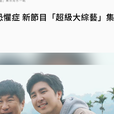
藝」集眾背水一戰
恐懼症 新節目「超級大綜藝」