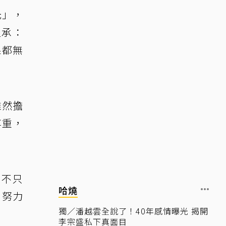
光」，
坦承：
果都無
雖然擔
尊重，
。不只
哈燒
，努力
獨／潘越雲全說了！40年感情曝光 揭開
李宗盛私下真面目