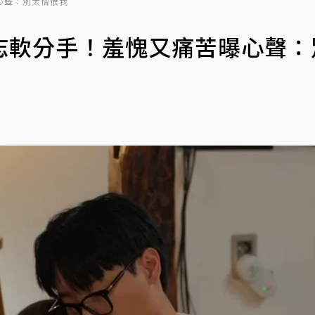
心聲：別太憎恨我
志軟分手！羞愧又痛苦曝心聲：