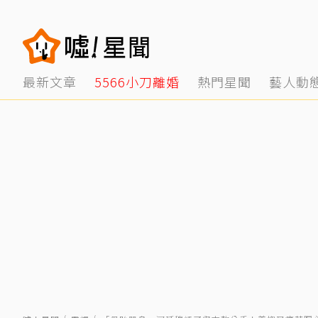
最新文章
5566小刀離婚
熱門星聞
藝人動