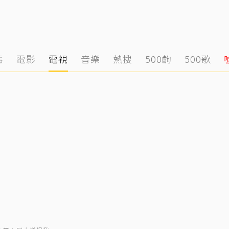
態
電影
電視
音樂
熱搜
500齣
500歌