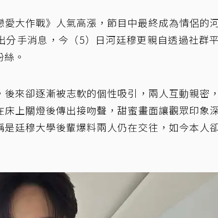
單身戀愛大作戰》人氣高漲，節目中最終成為情侶的
出分手消息，今（5）日河廷穆更親自透過社群
粉絲。
，後來卻逐漸被志軟的個性吸引，兩人互動親密
在床上關燈後傳出接吻聲，甜蜜畫面讓觀眾印象
稱是廷穆大學後輩爆料兩人仍在交往，如今本人