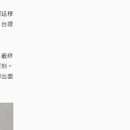
河廷穆
平台證
，最終
深刻。
卻出面