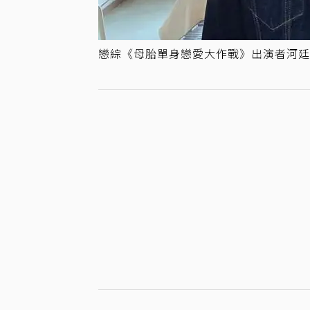
戀綜《母胎單身戀愛大作戰》出演者河廷