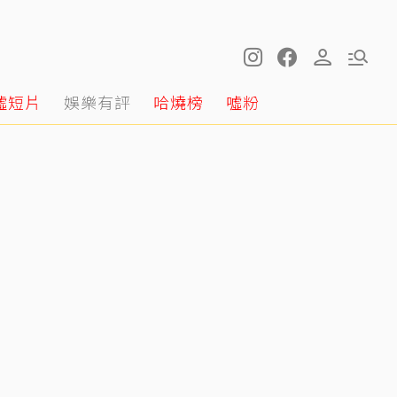
噓短片
娛樂有評
哈燒榜
噓粉