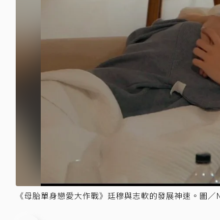
《母胎單身戀愛大作戰》廷穆與志軟的發展神速。圖／Net