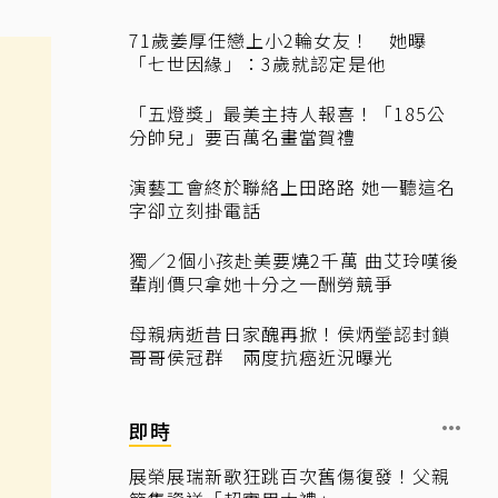
71歲姜厚任戀上小2輪女友！ 她曝
「七世因緣」：3歲就認定是他
「五燈獎」最美主持人報喜！「185公
分帥兒」要百萬名畫當賀禮
演藝工會終於聯絡上田路路 她一聽這名
字卻立刻掛電話
獨／2個小孩赴美要燒2千萬 曲艾玲嘆後
輩削價只拿她十分之一酬勞競爭
母親病逝昔日家醜再掀！侯炳瑩認封鎖
哥哥侯冠群 兩度抗癌近況曝光
即時
展榮展瑞新歌狂跳百次舊傷復發！父親