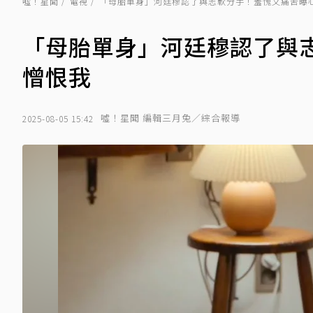
噓！星聞
電視
「母胎單身」河廷穆認了與志軟分手！羞愧又痛苦曝
「母胎單身」河廷穆認了與
憎恨我
噓！星聞 編輯三月兔／綜合報導
2025-08-05 15:42