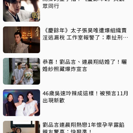
眾同行
《慶餘年》太子張昊唯遭爆組織賣
淫逃漏稅 工作室報警了：牽扯刑事
案件
恭喜！劉品言、連晨翔結婚了！曬
婚紗照藏爆炸宣言
46歲吳速玲辣成這樣！被預言11月
出現新歡
劉品言連晨翔熱戀1年懷孕早露餡
親友驚喜：快狠準！