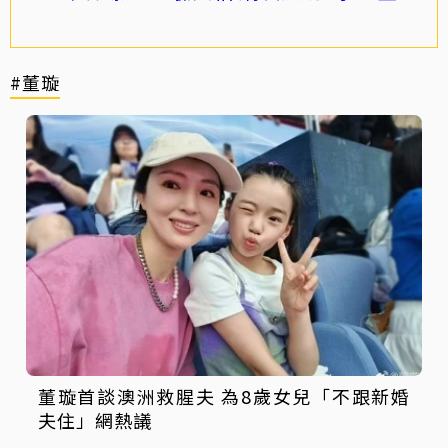
#董璇
董璇首談澳洲救腥夫 為8歲女兒「不跟新婚
夫住」網熱議