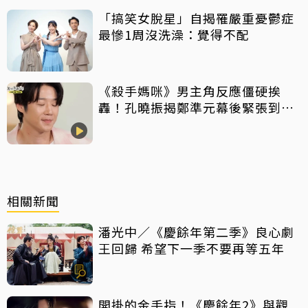
「搞笑女脫星」自揭罹嚴重憂鬱症
最慘1周沒洗澡：覺得不配
《殺手媽咪》男主角反應僵硬挨
轟！孔曉振揭鄭準元幕後緊張到
吐 評論家開砲：積極一點
相關新聞
潘光中／《慶餘年第二季》良心劇
王回歸 希望下一季不要再等五年
開掛的金手指！《慶餘年2》與觀