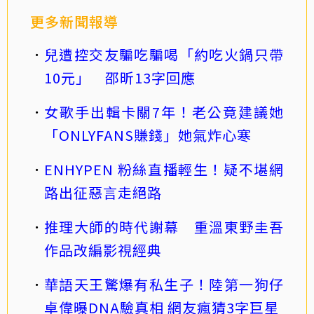
更多新聞報導
兒遭控交友騙吃騙喝「約吃火鍋只帶
10元」 邵昕13字回應
女歌手出輯卡關7年！老公竟建議她
「ONLYFANS賺錢」她氣炸心寒
ENHYPEN 粉絲直播輕生！疑不堪網
路出征惡言走絕路
推理大師的時代謝幕 重溫東野圭吾
作品改編影視經典
華語天王驚爆有私生子！陸第一狗仔
卓偉曝DNA驗真相 網友瘋猜3字巨星