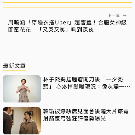
下一篇
→
周曉涵「穿睡衣搭Uber」超害羞！合體女神級
閨蜜花花 「又哭又笑」嗨到深夜
最新文章
林子熙揭尪腦瘤開刀後「一夕禿
頭」 心疼掉髮曝現況：像灰燼一直
飛走
韓瑜被爆缺席見面會後曬大片瘀青
射箭遭弓弦狂彈傷勢曝光