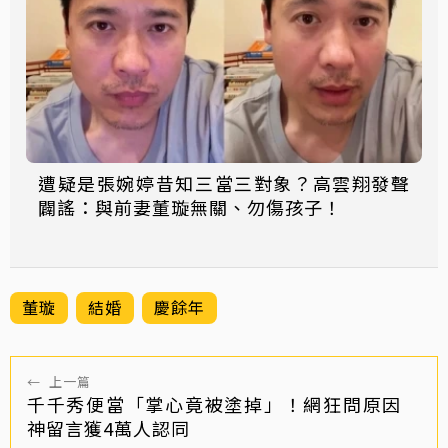
遭疑是張婉婷昔知三當三對象？高雲翔發聲
闢謠：與前妻董璇無關、勿傷孩子！
董璇
結婚
慶餘年
←
上一篇
千千秀便當「掌心竟被塗掉」！網狂問原因
神留言獲4萬人認同