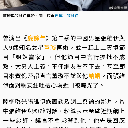
董璇與張維伊再婚。圖／擷自
微博／張維伊
曾演出《
慶餘年
》第二季的中國男星張維伊與
大9歲知名女星
董璇
再婚，並一起上上實境節
目「姐姐當家」，但他節目中言行挨批不成
熟、大男人主義，不僅網友看不下去，甚至節
目來賓倪萍都直言董璇不該與他
結婚
。而張維
伊面對網友狂吐槽心境近日被曝光了。
陸網曝光張維伊露面談及網上輿論的影片，片
中張維伊與粉絲對話，粉絲表示希望近期網上
一些惡評、謠言不會影響到他，他先是回應