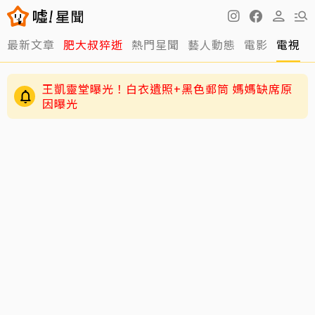
最新文章
肥大叔猝逝
熱門星聞
藝人動態
電影
電視
王凱靈堂曝光！白衣遺照+黑色郵筒 媽媽缺席原
因曝光
周渝民護女超狂！放話未來女婿千萬聘金才行