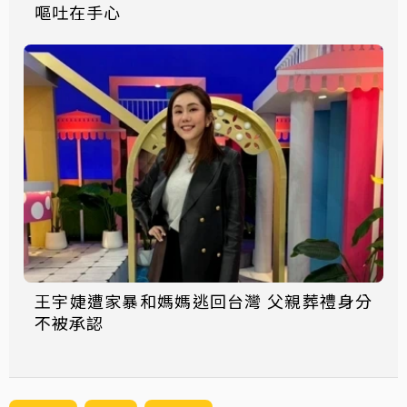
嘔吐在手心
王宇婕遭家暴和媽媽逃回台灣 父親葬禮身分
不被承認