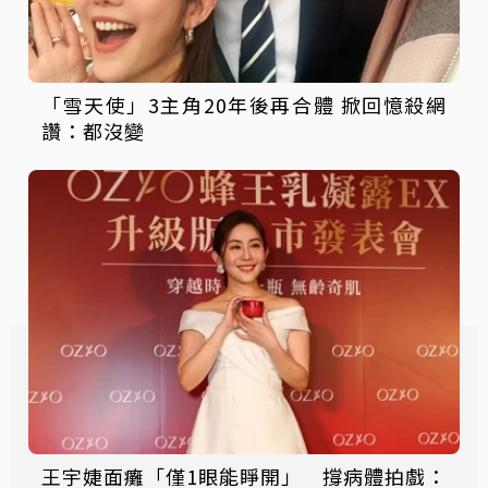
「雪天使」3主角20年後再合體 掀回憶殺網
讚：都沒變
王宇婕面癱「僅1眼能睜開」 撐病體拍戲：