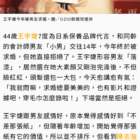
王宇婕今年被男友求婚。圖／OZIO歐姬兒提供
44歲
王宇婕
7度為日系保養品牌代言，和同齡
的會計師男友「小男」交往14年，今年終於被
求婚，但她直接拒絕了。王宇婕形容男友「落
漆」，居然選在她大素顏又剛泡完澡後，不但
臉紅紅，頭髮還包一大包，今天愈講愈有氣：
「我就問嘛，求婚總要美美的，也有影片和證
據吧，穿毛巾怎麼錄啦！」下場當然是拒絕。
王宇婕跟男友感情好，原本覺得感情好到「不
差那張紙」，但隨著年齡增加，開始覺得那張
紙有它的價值，所以並不排斥，但看到
陳志強