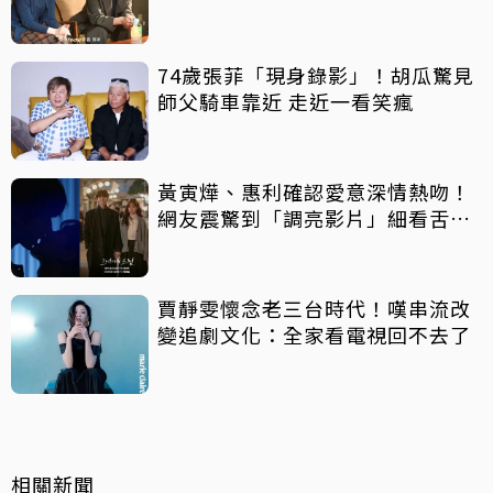
74歲張菲「現身錄影」！胡瓜驚見
師父騎車靠近 走近一看笑瘋
黃寅燁、惠利確認愛意深情熱吻！
網友震驚到「調亮影片」細看舌吻
過程
賈靜雯懷念老三台時代！嘆串流改
變追劇文化：全家看電視回不去了
相關新聞