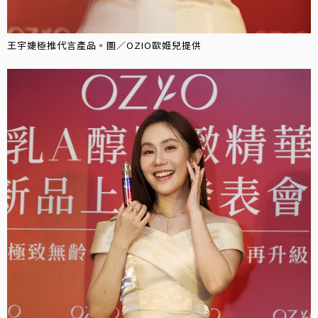
王宇婕極推代言產品。圖／OZIO歐姬兒提供