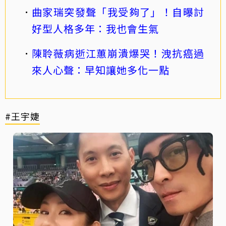
曲家瑞突發聲「我受夠了」！自曝討
好型人格多年：我也會生氣
陳聆薇病逝江蕙崩潰爆哭！洩抗癌過
來人心聲：早知讓她多化一點
#王宇婕