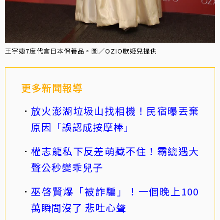
王宇婕7度代言日本保養品。圖／OZIO歐姬兒提供
更多新聞報導
放火澎湖垃圾山找相機！民宿曝丟棄
原因「誤認成按摩棒」
權志龍私下反差萌藏不住！霸總遇大
聲公秒變乖兒子
巫啓賢爆「被詐騙」！一個晚上100
萬瞬間沒了 悲吐心聲