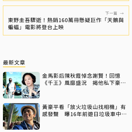
下一篇
→
東野圭吾驟逝！熱銷160萬冊懸疑巨作「天鵝與
蝙蝠」電影將登台上映
最新文章
金馬影后陳秋霞悼念謝賢！回憶
《千王》風靡盛況 揭他私下豪爽
給鉅額小費
黃豪平看「放火垃圾山找相機」有
感發聲 曝16年前遊日垃圾車中含
淚找御守