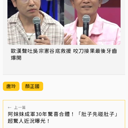
歐漢聲吐吳宗憲谷底救援 咬刀接果最後牙齒
爆開
唐玲
顏正國
←
上一篇
阿妹妹成軍30年驚喜合體！「肚子先碰肚子」
超驚人近況曝光！