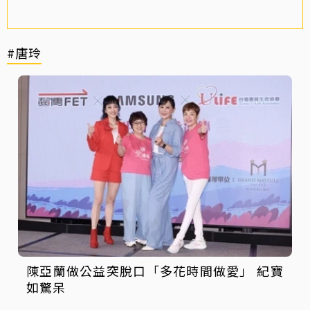
#唐玲
陳亞蘭做公益突脫口「多花時間做愛」 紀寶
如驚呆