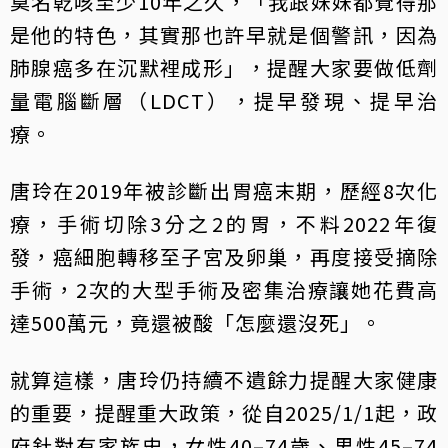
莫名乾咳至少10年之久，「我跟妹妹都覺得那
是他的特色，其實那也許早就是個警訊，因為
肺腺癌多在沉默裡成形」，提醒大家要做低劑
量電腦斷層（LDCT），提早發現、提早治
療。
唐玲在2019年被診斷出胃癌末期，歷經8次化
療，手術切除3分之2的胃，不料2022年復
發，癌細胞轉移至子宮及卵巢，再度接受摘除
手術，2次的大型手術及密集治療讓她花費高
達500萬元，竟還被酸「怎麼還沒死」。
就算這樣，唐玲仍持續不遺餘力提醒大家健康
的重要，提醒重大政策，從自2025/1/1起，政
府針對有家族史，女性40–74歲、男性45–74