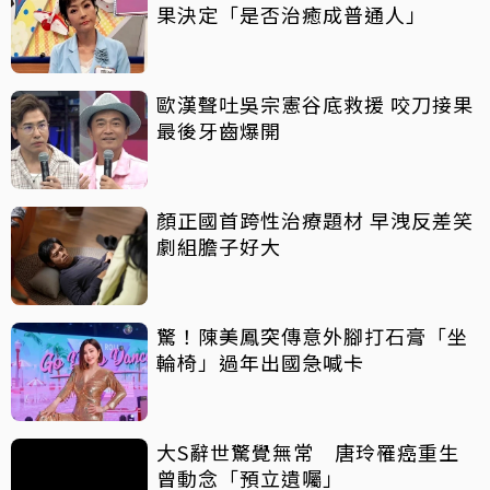
果決定「是否治癒成普通人」
歐漢聲吐吳宗憲谷底救援 咬刀接果
最後牙齒爆開
顏正國首跨性治療題材 早洩反差笑
劇組膽子好大
驚！陳美鳳突傳意外腳打石膏「坐
輪椅」過年出國急喊卡
大S辭世驚覺無常 唐玲罹癌重生
曾動念「預立遺囑」