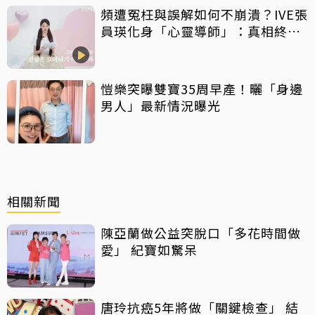
頻遭冤枉與誤解如何不崩潰？IVE張
員瑛化身「心靈導師」：真相終會
大白
愷樂突曝雙寶35周早產！曬「身邊
男人」最新情況曝光
相關新聞
陳亞蘭做公益突脫口「多花時間做
愛」 紀寶如驚呆
唐玲抗癌5年將做「關鍵檢查」 結