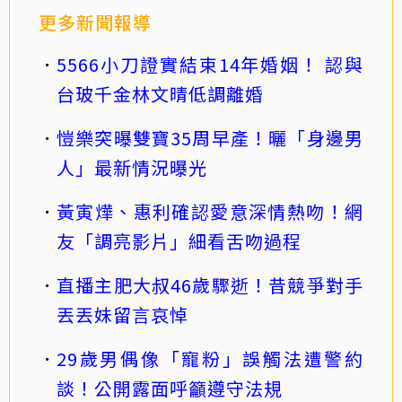
更多新聞報導
5566小刀證實結束14年婚姻！ 認與
台玻千金林文晴低調離婚
愷樂突曝雙寶35周早產！曬「身邊男
人」最新情況曝光
黃寅燁、惠利確認愛意深情熱吻！網
友「調亮影片」細看舌吻過程
直播主肥大叔46歲驟逝！昔競爭對手
丟丟妹留言哀悼
29歲男偶像「寵粉」誤觸法遭警約
談！公開露面呼籲遵守法規