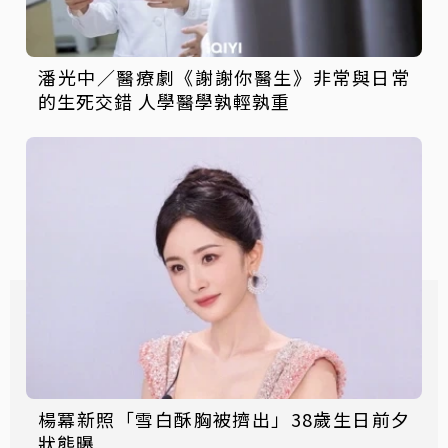
潘光中／醫療劇《謝謝你醫生》非常與日常
的生死交錯 人學醫學孰輕孰重
楊冪新照「雪白酥胸被擠出」38歲生日前夕
狀態曝