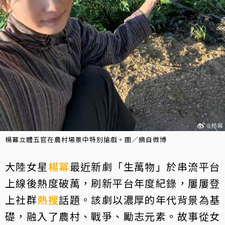
楊冪立體五官在農村場景中特別搶戲。圖／摘自微博
大陸女星
楊冪
最近新劇「生萬物」於串流平台
上線後熱度破萬，刷新平台年度紀錄，屢屢登
上社群
熱搜
話題。該劇以濃厚的年代背景為基
礎，融入了農村、戰爭、勵志元素。故事從女