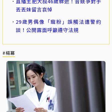
直播主肥大叔46歲驟逝！昔競爭對手
丟丟妹留言哀悼
29歲男偶像「寵粉」誤觸法遭警約
談！公開露面呼籲遵守法規
#楊冪