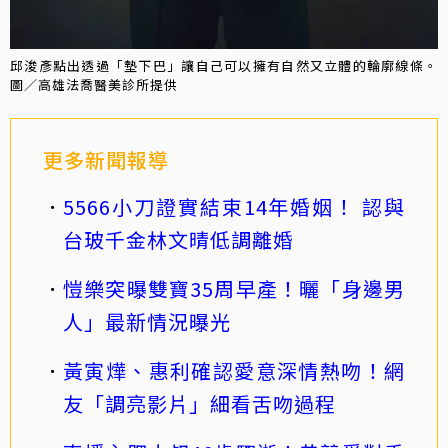
邱浚彥點出透過「墊下巴」讓自己可以擁有自然又立體的輪廓線條。
圖／高雄法喬醫美診所提供
更多新聞報導
5566小刀證實結束14年婚姻！ 認與
台玻千金林文晴低調離婚
愷樂突曝雙寶35周早產！曬「身邊男
人」最新情況曝光
黃寅燁、惠利確認愛意深情熱吻！網
友「調亮影片」細看舌吻過程