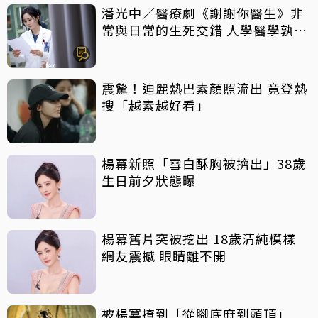
潘光中／醫療劇《謝謝你醫生》非
常與日常的生死交錯 人學醫學孰輕
孰重
震驚！迪麗熱巴素顏照流出 竟登熱
搜「越素越好看」
楊冪新照「雪白酥胸被擠出」38歲
生日前夕狀態曝
楊冪舊片突被挖出 18歲清純模樣
網友震撼 眼睛離不開
被楊冪撩到「從腳底麻到頭頂」