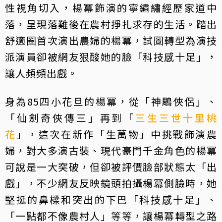
性視角切入，楊冪飾演的寧繡繡經歷家道中
落，呈現落難後在農村掙扎求存的生活。踏出
舒適圈首次演出農婦的楊冪，試圖轉型為演技
派演員卻被網友狠酸她的臉「科技感十足」，
讓人頻頻出戲。
身為85四小花旦的楊冪，從「神鵰俠侶」、
「仙劍奇俠傳三」再到「
三生三世十里桃
花
」，這次在新作「生萬物」中挑戰飾演農
婦，對大多演古裝、現代豪門千金角色的楊冪
可說是一大突破，但卻被評價臉部狀態太「出
戲」，不少網友反映鏡頭拍攝楊冪側臉時，她
堅挺的鼻樑和突出的下巴「科技感十足」、
「一點都不像農村人」等等，讓楊冪轉型之路