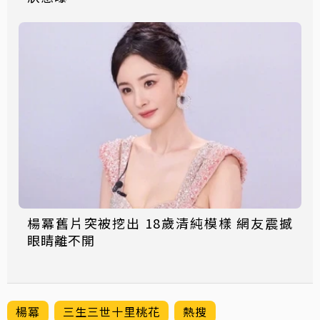
楊冪舊片突被挖出 18歲清純模樣 網友震撼
眼睛離不開
楊冪
三生三世十里桃花
熱搜