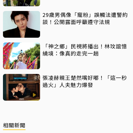
29歲男偶像「寵粉」誤觸法遭警約
談！公開露面呼籲遵守法規
「神之鄉」民視將播出！林玟誼憶
繞境：像真的走完一趟
張凌赫親王楚然嘴好嘟！「這一秒
過火」人夫魅力爆發
相關新聞