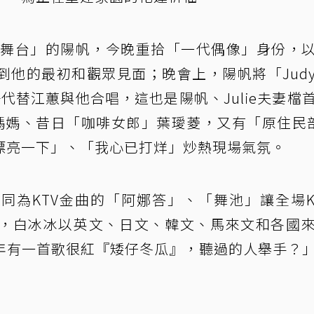
鑽石舞台」的陽帆，今晚重拾「一代偶像」身份，
到他的最初和觀眾見面；晚會上，陽帆將「Jud
e出場代替江蕙與他合唱，這也是陽帆、Julie夫妻檔
的媽媽、昔日「咖啡女郎」葉璦菱，又有「原住民
漂亮一下」、「我心已打烊」炒熱現場氣氛。
同為KTV金曲的「阿娜答」、「舞池」讓全場
，白冰冰以英文、日文、韓文、馬來文和各國
年有一首歌很紅『矮仔冬瓜』，聽過的人舉手？