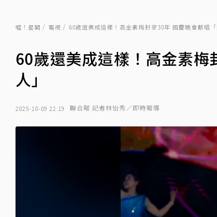
噓！星聞
電視
60歲還美成這樣！高金素梅封麥30年 國慶晚會獻唱
60歲還美成這樣！高金素梅
人」
聯合報 記者林怡秀／即時報導
2025-10-09 22:19