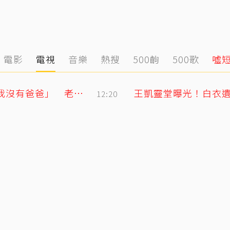
電影
電視
音樂
熱搜
500齣
500歌
噓
明金成走後第4個父親節！龍鳳胎兒吐「我沒有爸爸」 老師暖回一句話全網鼻酸
王凱靈堂曝光！白衣遺
12:20