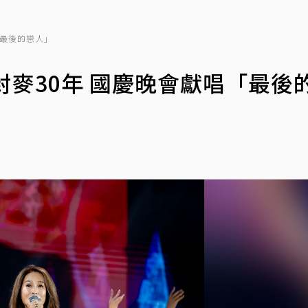
「最後的戀人」
封麥30年 國慶晚會獻唱「最後