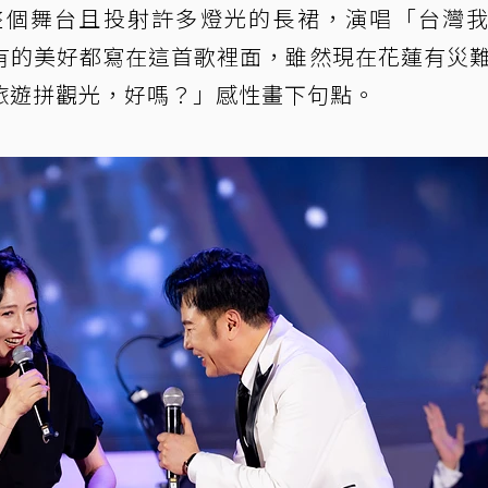
整個舞台且投射許多燈光的長裙，演唱「台灣
有的美好都寫在這首歌裡面，雖然現在花蓮有災
旅遊拼觀光，好嗎？」感性畫下句點。