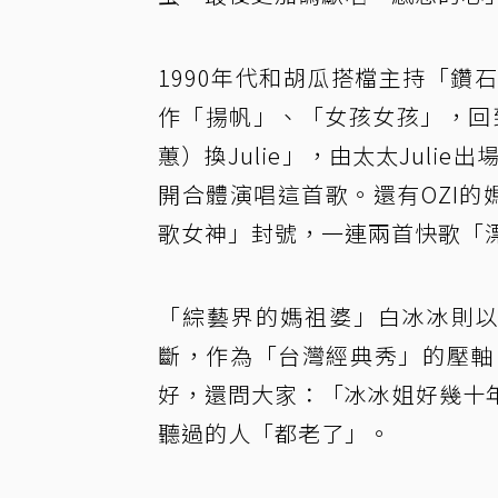
1990年代和胡瓜搭檔主持「
作「揚帆」、「女孩女孩」，回
蕙）換Julie」，由太太Juli
開合體演唱這首歌。還有OZI
歌女神」封號，一連兩首快歌「
「綜藝界的媽祖婆」白冰冰則以
斷，作為「台灣經典秀」的壓軸
好，還問大家：「冰冰姐好幾十
聽過的人「都老了」。