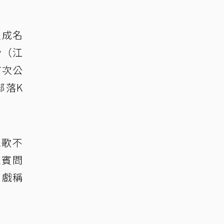
以成名
y（江
首次公
部落K
K歌不
來賓問
」戲稱