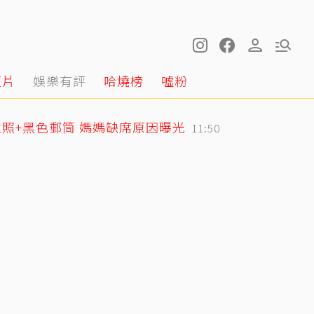
短片
娛樂有評
哈燒榜
噓粉
照+黑色郵筒 媽媽缺席原因曝光
11:50