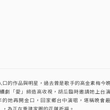
人口的作品與明星，過去曾是歌手的高金素梅今
連續劇「愛」締造高收視，胡瓜臨時邀請她上台
 年的她再開金口，回家鄉台中演唱，堪稱晚會
」，為正在重建家園的花蓮祈福。