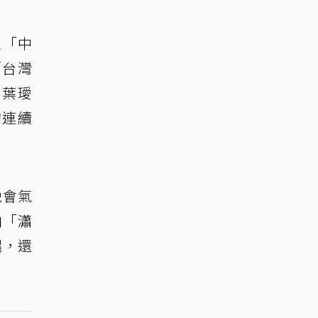
以「中
「台灣
、葉璦
的連續
晚會氣
曲「瀟
唱，還