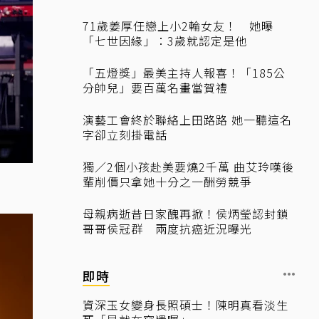
71歲姜厚任戀上小2輪女友！ 她曝
「七世因緣」：3歲就認定是他
「五燈獎」最美主持人報喜！「185公
分帥兒」要百萬名畫當賀禮
演藝工會終於聯絡上田路路 她一聽這名
字卻立刻掛電話
獨／2個小孩赴美要燒2千萬 曲艾玲嘆後
輩削價只拿她十分之一酬勞競爭
母親病逝昔日家醜再掀！侯炳瑩認封鎖
哥哥侯冠群 兩度抗癌近況曝光
即時
資深玉女變身長照碩士！陳明真看淡生