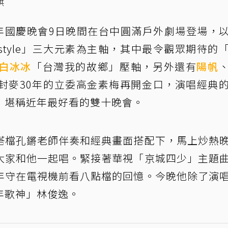
供
4年國慶晚會9日晚間在台中圓滿戶外劇場登場，
tyle」三大元素為主軸，其中最令觀眾期待的
白冰冰
「台灣我的故鄉」壓軸，另外還有
陽帆
封麥30年的立委高金素梅再開金口，演唱經典
，堪稱近年最好看的雙十晚會。
搭檔孔鏘老師伴奏和經典畫面搭配下，馬上炒熱
大家和他一起唱。緊接著華視「京城四少」主題
年守在電視機前看八點檔的回憶。今晚他除了演
年歌神」林俊逸。