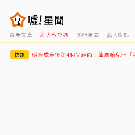
最新文章
肥大叔猝逝
熱門星聞
藝人動態
快訊