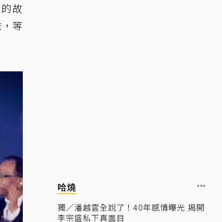
我的故
難，等
哈燒
獨／潘越雲全說了！40年感情曝光 揭開
李宗盛私下真面目