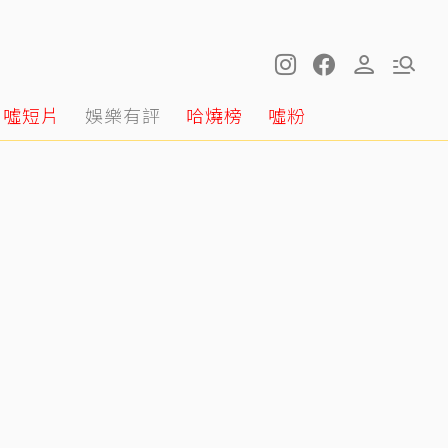
噓短片
娛樂有評
哈燒榜
噓粉