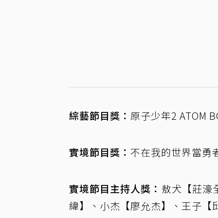
綜藝節目獎：
原子少年2 ATOM B
實境節目獎：
不在我的世界當勇
實境節目主持人獎：
敖犬【莊濠
緯】、小杰【廖允杰】、王子【邱