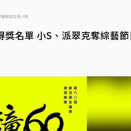
綜藝節目主持人獎
得獎名單 小S、派翠克奪綜藝節