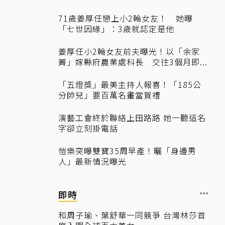
71歲姜厚任戀上小2輪女友！ 她曝
「七世因緣」：3歲就認定是他
姜厚任小2輪女友前夫曝光！以「余家
菁」嫁縣府農業處科長 交往3個月即...
「五燈獎」最美主持人報喜！「185公
分帥兒」要百萬名畫當賀禮
演藝工會終於聯絡上田路路 她一聽這名
字卻立刻掛電話
愷樂突曝雙寶35周早產！曬「身邊男
人」最新情況曝光
即時
和周子瑜、葉舒華一同競爭 台灣林莎首