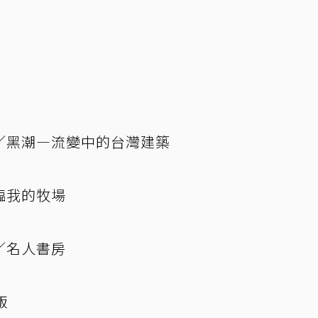
／黑潮—流變中的台灣建築
臨我的牧場
／名人書房
飯