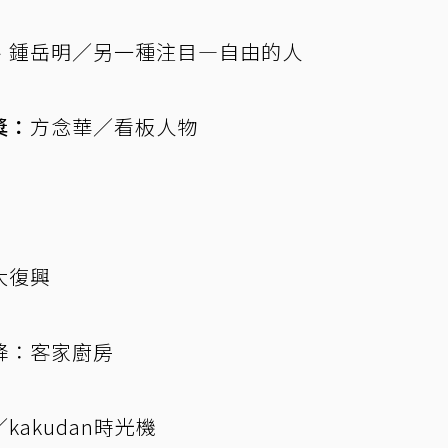
、鍾岳明／另一種注目—自由的人
獎：
方念華／看板人物
大復興
降：客家廚房
kakudan時光機