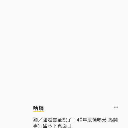
哈燒
獨／潘越雲全說了！40年感情曝光 揭開
李宗盛私下真面目