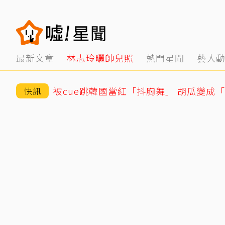
最新文章
林志玲曬帥兒照
熱門星聞
藝人
被cue跳韓國當紅「抖胸舞」 胡瓜變成
快訊