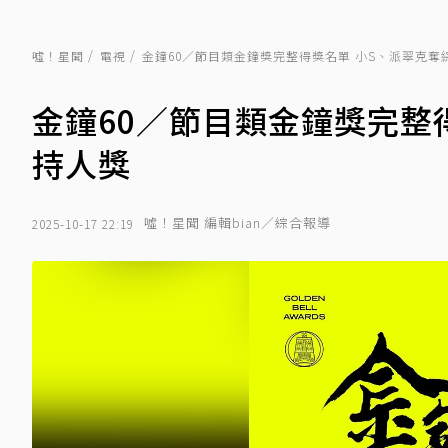
噓！星聞
電視
金鐘60／節目類金鐘獎完整得獎名單 小S、派翠克奪
金鐘60／節目類金鐘獎完整
持人獎
噓！星聞 編輯bian／綜合報導
2025-10-17 22:19