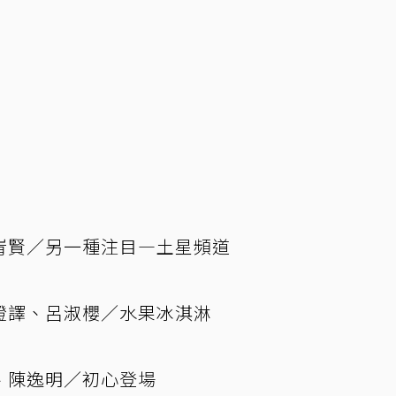
峟賢／另一種注目—土星頻道
證譯、呂淑櫻／水果冰淇淋
、陳逸明／初心登場