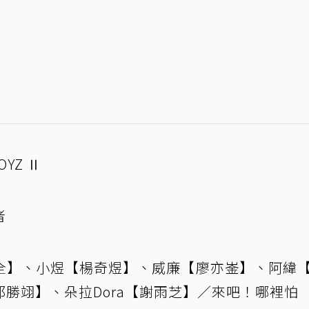
OYZ Ⅱ
者
全】、小煜【楊奇煜】、威廉【廖亦崟】、阿緯
勝翊】、朵拉Dora【謝雨芝】／來吧！哪裡怕