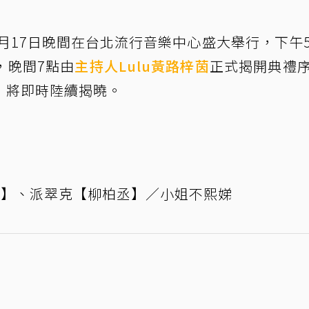
0月17日晚間在台北流行音樂中心盛大舉行，下午
，晚間7點由
主持人
Lulu
黃路梓茵
正式揭開典禮
」將即時陸續揭曉。
娣】、派翠克【柳柏丞】／小姐不熙娣