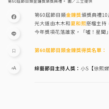
第60屆節目類金鐘獎頒獎典禮。 圖／三立提供
第60屆節目類
金鐘獎
頒獎典禮1
光大道由木木和
夏和熙
搭檔主持
今年獎項花落誰家，「噓！星聞
第60屆節目類金鐘獎得獎名單：
綜藝節目主持人獎：
小S【徐熙