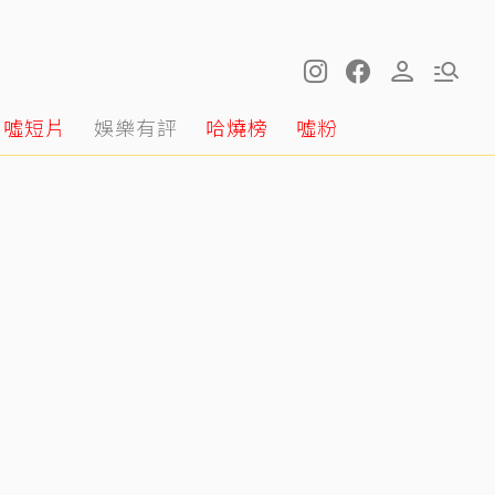
噓短片
娛樂有評
哈燒榜
噓粉