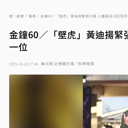
噓！星聞
電視
金鐘60／「壁虎」黃迪揚緊張凸槌 入圍者話沒說完就被
金鐘60／「壁虎」黃迪揚緊張
一位
聯合報 記者闕志儒／即時報導
2025-10-18 17:48