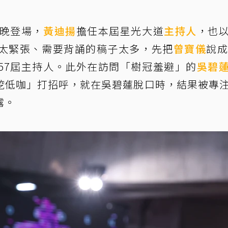
晚登場，
黃迪揚
擔任本屆星光大道
主持人
，也
太緊張、需要背誦的稿子太多，先把
曾寶儀
說成
57屆主持人。此外在訪問「樹冠羞避」的
吳碧
挖低咖」打招呼，就在吳碧蓮脫口時，結果被專
露。