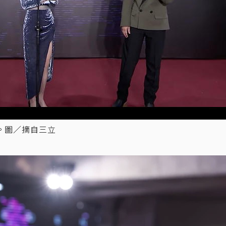
問。圖／摘自三立