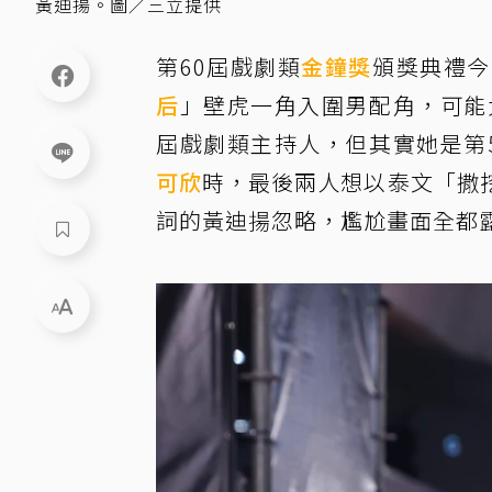
黃迪揚。圖／三立提供
第60屆戲劇類
金鐘獎
頒獎典禮今
后
」壁虎一角入圍男配角，可能
屆戲劇類主持人，但其實她是第
可欣
時，最後兩人想以泰文「撒
詞的黃迪揚忽略，尷尬畫面全都