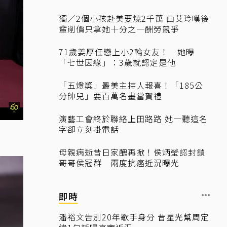
獨／2個小孩赴美要燒2千萬 曲艾玲嘆後
輩削價只拿她十分之一酬勞競爭
71歲姜厚任戀上小2輪女友！ 她曝
「七世因緣」：3歲就認定是他
「五燈獎」最美主持人報喜！「185公
分帥兒」要百萬名畫當賀禮
演藝工會終於聯絡上田路路 她一聽這名
字卻立刻掛電話
母親病逝昔日家醜再掀！侯炳瑩認封鎖
哥哥侯冠群 兩度抗癌近況曝光
即時
潘裕文告別20年歌手身分 昔星光幫周定