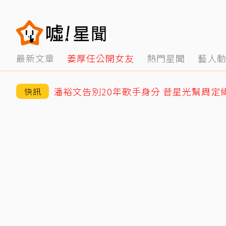
最新文章
姜厚任公開女友
熱門星聞
藝人
潘裕文告別20年歌手身分 昔星光幫周定
快訊