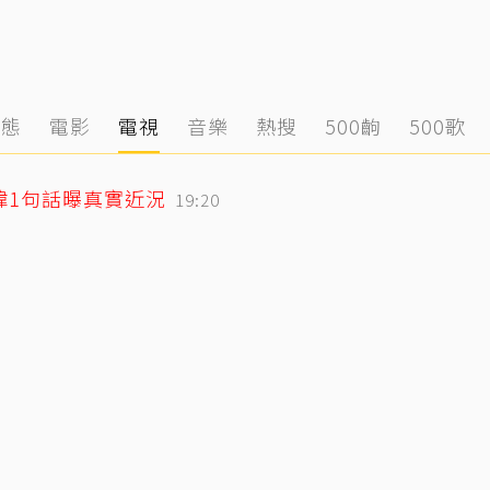
動態
電影
電視
音樂
熱搜
500齣
500歌
緯1句話曝真實近況
19:20