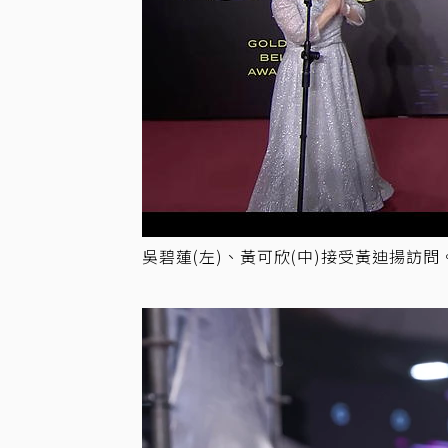
吳碧蓮(左)、黃可欣(中)接受黃迪揚訪