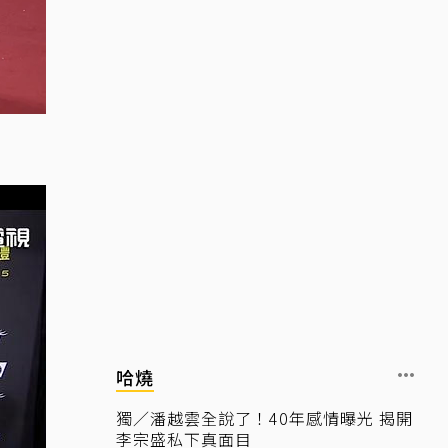
哈燒
獨／潘越雲全說了！40年感情曝光 揭開
李宗盛私下真面目