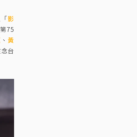
以「
影
第75
蓮
、
黃
注念台