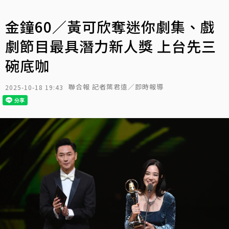
金鐘60／黃可欣奪迷你劇集、戲
劇節目最具潛力新人獎 上台先三
碗底咖
聯合報 記者葉君遠／即時報導
2025-10-18 19:43