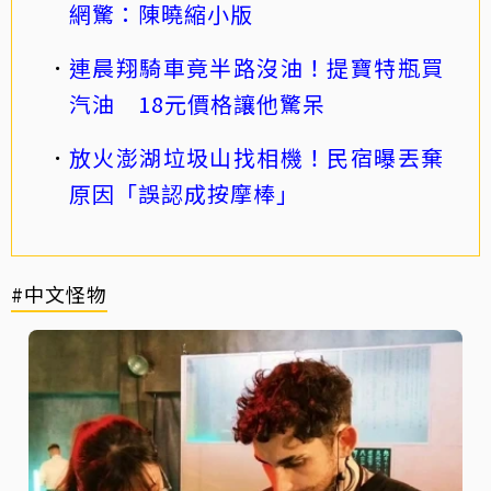
網驚：陳曉縮小版
連晨翔騎車竟半路沒油！提寶特瓶買
汽油 18元價格讓他驚呆
放火澎湖垃圾山找相機！民宿曝丟棄
原因「誤認成按摩棒」
#中文怪物