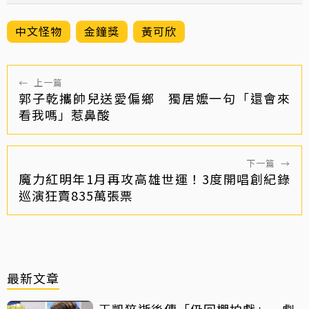
中文怪物
金鐘獎
黃可欣
←
上一篇
郭子乾攜帥兒送愛偏鄉 獨居嬤一句「還會來
看我嗎」惹鼻酸
下一篇
→
魔力紅明年1月再攻高雄世運！3度開唱創紀錄
巡演狂賣835萬張票
最新文章
王凱猝逝後傳「仍回棚拍戲」 劇