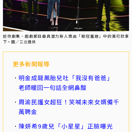
迷你劇集、戲劇節目最具潛力新人獎由「樹冠羞避」中的黃可欣拿
下。圖／三立提供
更多新聞報導
明金成龍鳳胎兒吐「我沒有爸爸」
老師暖回一句話全網鼻酸
周渝民護女超狂！笑喊未來女婿備千
萬聘金
陳妍希9歲兒「小星星」正臉曝光