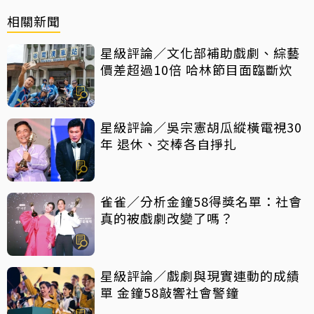
相關新聞
星級評論／文化部補助戲劇、綜藝
價差超過10倍 哈林節目面臨斷炊
星級評論／吳宗憲胡瓜縱橫電視30
年 退休、交棒各自掙扎
雀雀／分析金鐘58得獎名單：社會
真的被戲劇改變了嗎？
星級評論／戲劇與現實連動的成績
單 金鐘58敲響社會警鐘