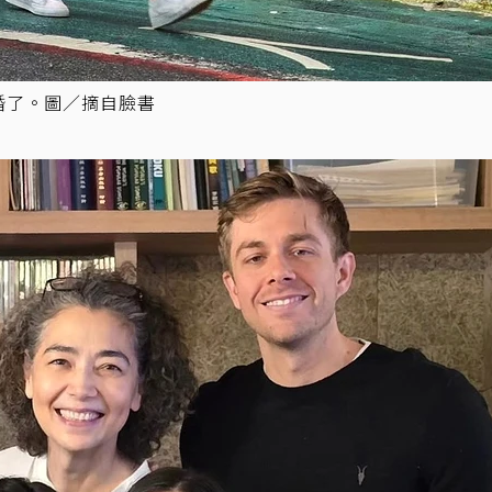
婚了。圖／摘自臉書