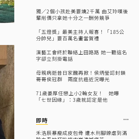
獨／2個小孩赴美要燒2千萬 曲艾玲嘆後
輩削價只拿她十分之一酬勞競爭
「五燈獎」最美主持人報喜！「185公
分帥兒」要百萬名畫當賀禮
演藝工會終於聯絡上田路路 她一聽這名
字卻立刻掛電話
母親病逝昔日家醜再掀！侯炳瑩認封鎖
哥哥侯冠群 兩度抗癌近況曝光
71歲姜厚任戀上小2輪女友！ 她曝
「七世因緣」：3歲就認定是他
即時
禾浩辰暴瘦成皮包骨 遭水刑腳鐐虐到滿