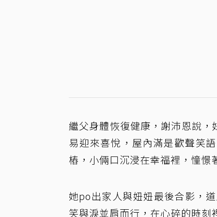
繼父身體恢復健康，謝沛恩說，妹
易迎來喜悅，屋內滿是歡聲笑語
樁，小倆口沉浸在幸福裡，憧憬
她po出家人與妞妞最後合影，
笑與淚並肩而行，在心碎的時刻