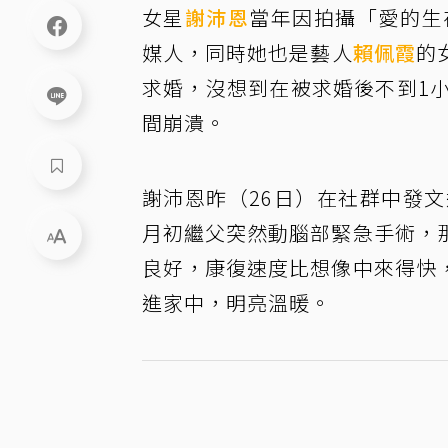
女星
謝沛恩
當年因拍攝「愛的生
媒人，同時她也是藝人
賴佩霞
的
求婚，沒想到在被求婚後不到1
間崩潰。
謝沛恩昨（26日）在社群中發
月初繼父突然動腦部緊急手術，
良好，康復速度比想像中來得快
進家中，明亮溫暖。