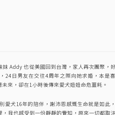
妹 Addy 也從美國回到台灣，家人再次團聚，
，24日男友在交往4周年之際向她求婚，本是
著未來，卻在1小時後傳來愛犬妞妞命危噩耗。
道別愛犬16年的陪伴，謝沛恩感慨生命就是如此
裡，我也感受到一份靜靜的覺知，原來一切都取