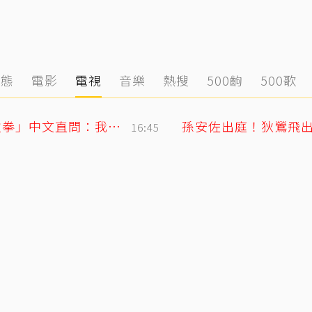
動態
電影
電視
音樂
熱搜
500齣
500歌
SJ始源無預警現身台灣早餐店！親民「碰拳」中文直問：我停車可以嗎？
16:45