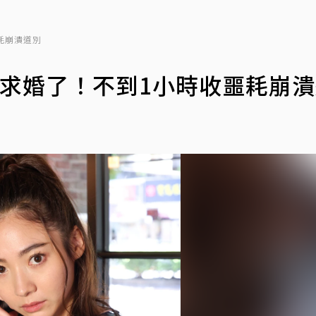
耗崩潰道別
友求婚了！不到1小時收噩耗崩