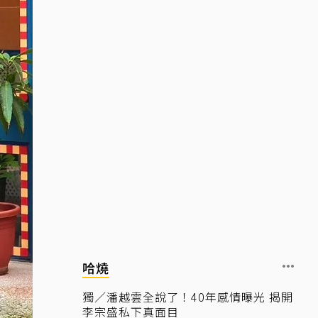
哈燒
獨／潘越雲全說了！40年感情曝光 揭開
李宗盛私下真面目