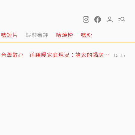
噓短片
娛樂有評
哈燒榜
噓粉
孫安佐出庭！狄鶯飛出台灣散心 孫鵬曝家庭現況：誰家的鍋底沒有灰塵
16:15