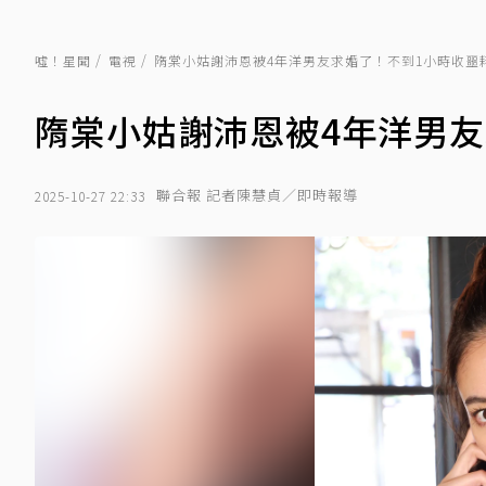
噓！星聞
電視
隋棠小姑謝沛恩被4年洋男友求婚了！不到1小時收噩
隋棠小姑謝沛恩被4年洋男
聯合報 記者陳慧貞／即時報導
2025-10-27 22:33