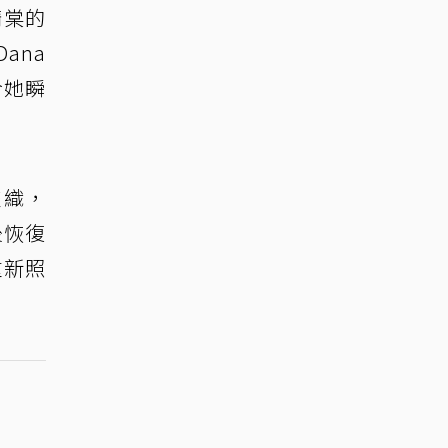
隋棠的
ana
令她瞬
交織，
後恢復
重新照