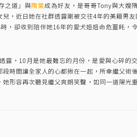
存之道」與
隋棠
成為好友，是哥哥Tony與大嫂
女兒，近日她在社群透露剛被交往4年的美籍男友D
小時，卻收到陪伴她16年的愛犬妞妞命危噩耗，
文透露，10月是她最難忘的月份，是愛與心碎的
那段時間讓全家人的心都揪在一起，所幸繼父術
，她形容再次聽見繼父爽朗笑聲，如同一道陽光