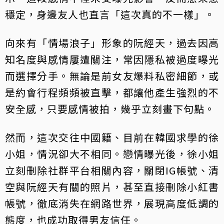
穩定，身邊友人也直言「這次真的不一樣」。
向來有「情場浪子」形象的阮經天，過去因高
知名度與感情屢遭關注，常因隱私被過度曝光
而選擇分手。無論是前女友爆料私密細節，或
是約會行程頻頻被直擊，都讓他產生強烈的不
安全感，只要感情被拍，幾乎立刻畫下句點。
然而，這次交往中國籍、目前在韓國求學的徐
小姐，情況卻大不相同。戀情曝光後，徐小姐
立刻刪除社群平台相關內容，關閉IG帳號、清
空與阮經天有關的照片，甚至直接刪除小紅書
帳號，徹底消失在網路世界，展現高度低調的
態度，也成功取得男友信任。