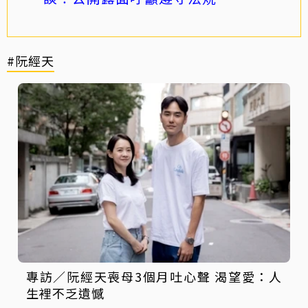
#阮經天
專訪／阮經天喪母3個月吐心聲 渴望愛：人
生裡不乏遺憾