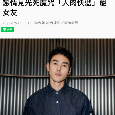
戀情見光死魔咒「人肉快遞」寵
女友
聯合報 記者陳穎／即時報導
2025-12-16 08:12