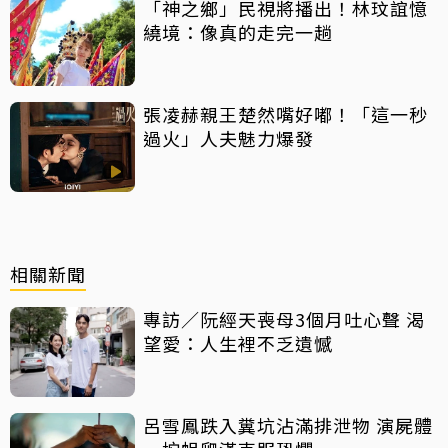
「神之鄉」民視將播出！林玟誼憶
繞境：像真的走完一趟
張凌赫親王楚然嘴好嘟！「這一秒
過火」人夫魅力爆發
相關新聞
專訪／阮經天喪母3個月吐心聲 渴
望愛：人生裡不乏遺憾
呂雪鳳跌入糞坑沾滿排泄物 演屍體