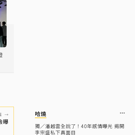
燈
看
哈燒
篇
→
臉曝
獨／潘越雲全說了！40年感情曝光 揭開
李宗盛私下真面目