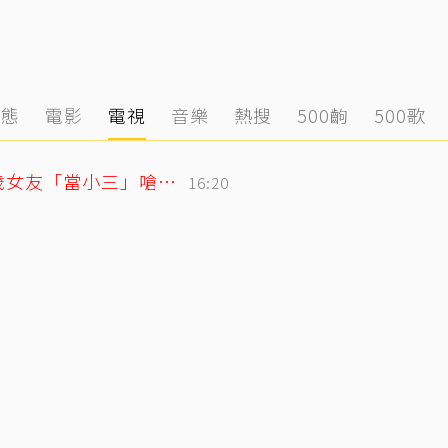
動態
電影
電視
音樂
熱搜
500齣
500歌
姜厚任護愛12點聲明重砲反擊！駁小24歲女友「當小三」嗆：講三小？
16:20