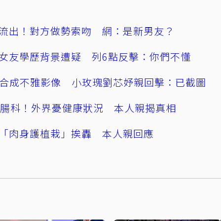
流出！對方做勢索吻 網：是新男友？
女友學歷背景遭疑 列6點反擊：你們不懂
AI合成不雅影像 小玫瑰劉芯妤親回擊：已截圖
直腸科！外界憂健康狀況 本人親揭真相
「肉身護植栽」挨轟 本人親回應