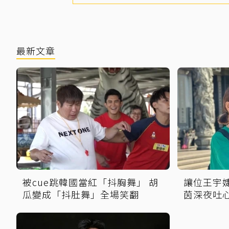
最新文章
被cue跳韓國當紅「抖胸舞」 胡
讓位王宇
瓜變成「抖肚舞」全場笑翻
茵深夜吐
的」