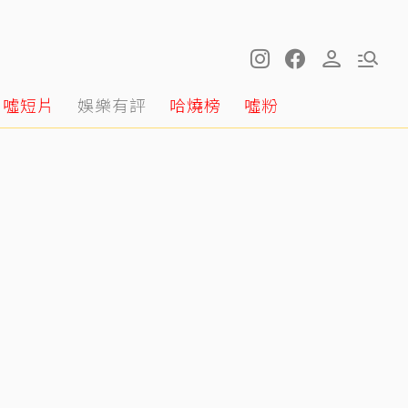
噓短片
娛樂有評
哈燒榜
噓粉