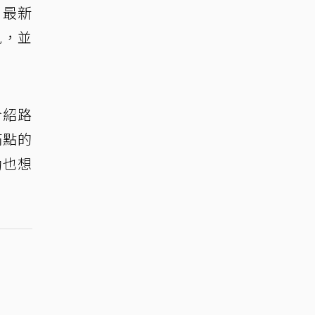
。最新
見，並
介紹路
滿點的
動也想