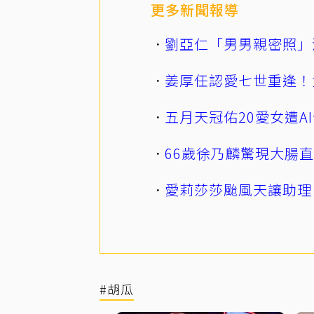
更多新聞報導
劉亞仁「男男親密照」
姜厚任認愛七世重逢！
五月天冠佑20愛女遭
66歲徐乃麟驚現大腸
愛莉莎莎颱風天讓助理
#胡瓜