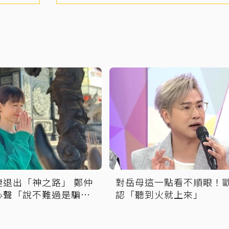
婕退出「神之路」 鄭仲
對岳母這一點看不順眼！
心聲「說不難過是騙人
認「聽到火就上來」