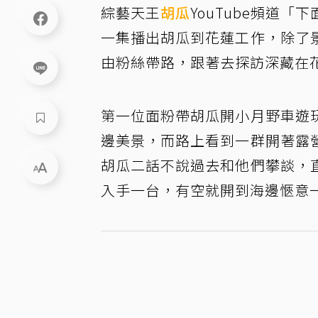
綜藝天王
胡瓜
YouTube頻道
一集播出胡瓜到花蓮工作，除了
由粉絲帶路，跟著去探訪深藏在
第一位面粉帶胡瓜開小月野車遊
邊美景，而路上看到一群開著露
胡瓜二話不說過去和他們攀談，
入手一台，有空就開到海邊愜意