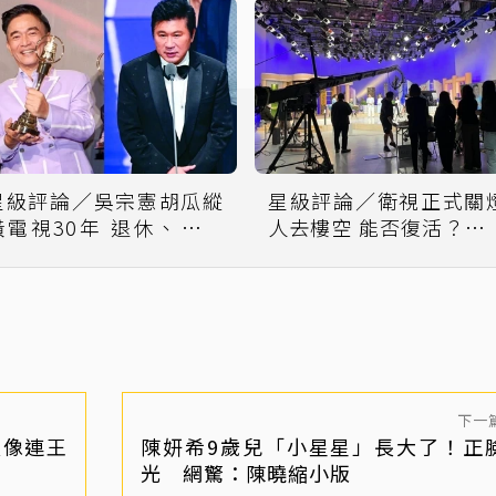
星級評論／吳宗憲胡瓜縱
星級評論／衛視正式關
橫電視30年 退休、交棒
人去樓空 能否復活？就
各自掙扎
一人力挽狂瀾
下一
太像連王
陳妍希9歲兒「小星星」長大了！正
光 網驚：陳曉縮小版