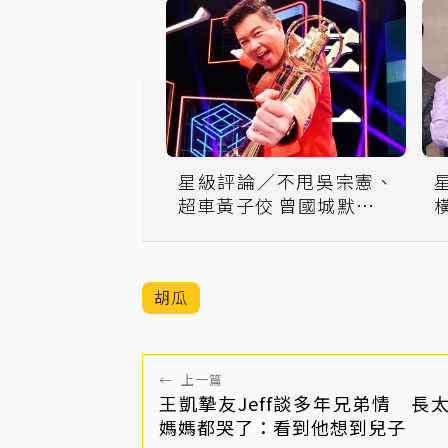
星級評論／不甩吳宗憲、
超車黃子佼 曾國城默默成
為「綜藝之王」
胡瓜
←
上一篇
王凱摯友Jeff談多年兄弟情 長
媽媽都哭了：看到他想到兒子