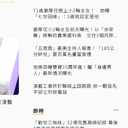
71歲姜厚任戀上小2輪女友！ 她曝
「七世因緣」：3歲就認定是他
姜厚任小2輪女友前夫曝光！以「余家
菁」嫁縣府農業處科長 交往3個月即...
「五燈獎」最美主持人報喜！「185公
分帥兒」要百萬名畫當賀禮
愷樂突曝雙寶35周早產！曬「身邊男
人」最新情況曝光
演藝工會終於聯絡上田路路 她一聽這名
字卻立刻掛電話
歐漢聲
即時
「勸世三姊妹」32場完售再締紀錄 幕後