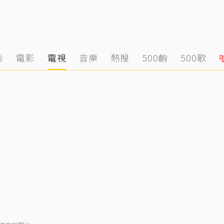
態
電影
電視
音樂
熱搜
500齣
500歌