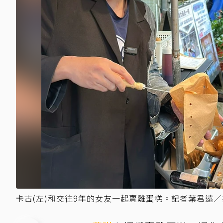
卡古(左)和交往9年的女友一起賣雞蛋糕。記者葉君遠／