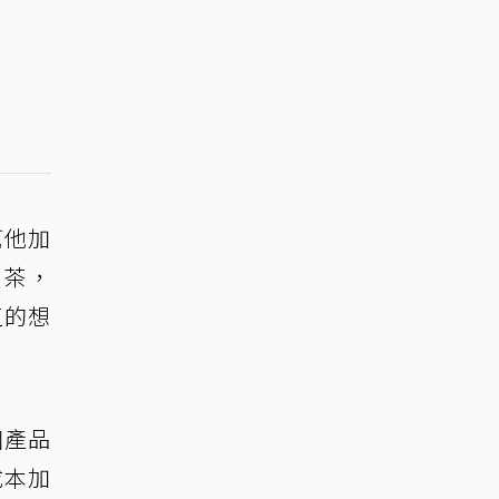
幫他加
賣茶，
直的想
個產品
成本加