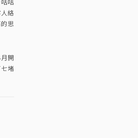
卡咕咕
客人絡
滿的思
8月開
了七堵