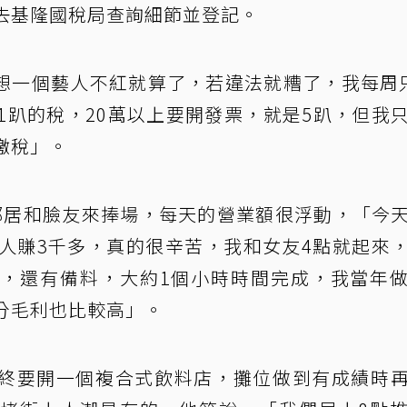
去基隆國稅局查詢細節並登記。
想一個藝人不紅就算了，若違法就糟了，我每周
1趴的稅，20萬以上要開發票，就是5趴，但我
繳稅」。
鄰居和臉友來捧場，每天的營業額很浮動，「今
個人賺3千多，真的很辛苦，我和女友4點就起來
，還有備料，大約1個小時時間完成，我當年
分毛利也比較高」。
終要開一個複合式飲料店，攤位做到有成績時