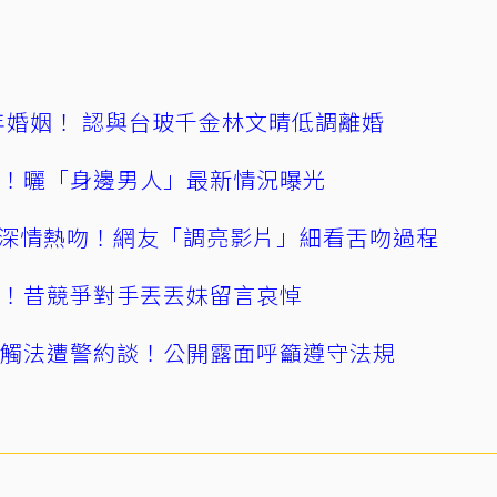
4年婚姻！ 認與台玻千金林文晴低調離婚
產！曬「身邊男人」最新情況曝光
深情熱吻！網友「調亮影片」細看舌吻過程
逝！昔競爭對手丟丟妹留言哀悼
誤觸法遭警約談！公開露面呼籲遵守法規