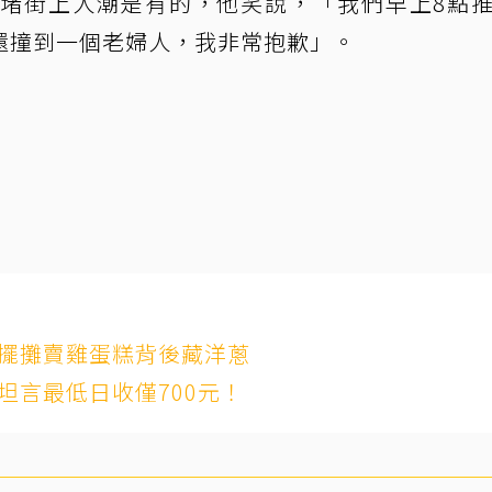
堵街上人潮是有的，他笑說，「我們早上8點
還撞到一個老婦人，我非常抱歉」。
 擺攤賣雞蛋糕背後藏洋蔥
坦言最低日收僅700元！