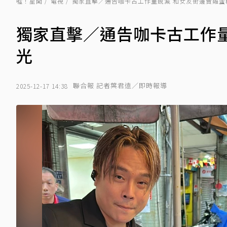
噓！星聞
電視
獨家直擊／通告咖卡古工作量銳減 和女友街邊賣雞蛋
獨家直擊／通告咖卡古工作
光
聯合報 記者葉君遠／即時報導
2025-12-17 14:38