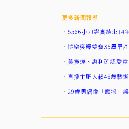
更多新聞報導
5566小刀證實結束1
愷樂突曝雙寶35周早
黃寅燁、惠利確認愛意
直播主肥大叔46歲驟
29歲男偶像「寵粉」