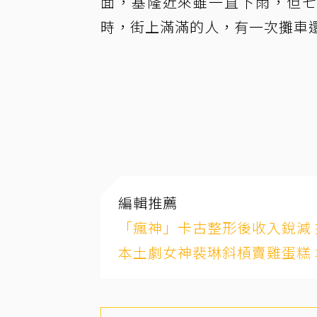
面，基隆近來雖一直下雨，但七
時，街上滿滿的人，有一次攤車
編輯推薦
「瘋神」卡古整形後收入銳減
本土劇女神裴琳斜槓賣雞蛋糕 