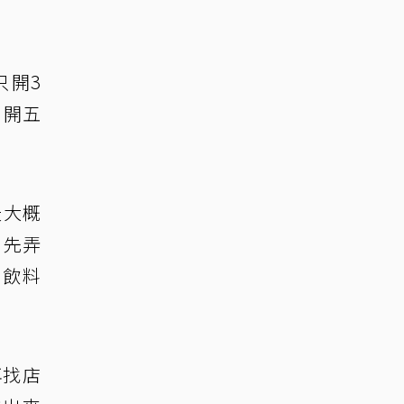
只開3
只開五
天大概
，先弄
做飲料
再找店