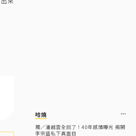
推出來
哈燒
獨／潘越雲全說了！40年感情曝光 揭開
李宗盛私下真面目