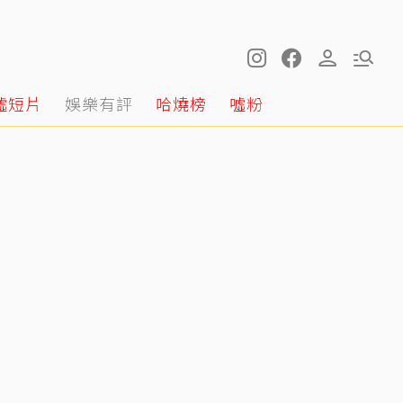
噓短片
娛樂有評
哈燒榜
噓粉