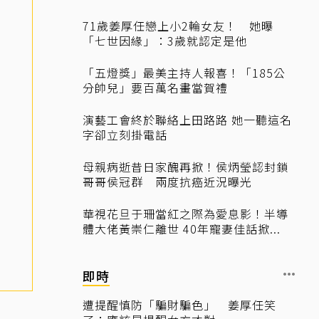
71歲姜厚任戀上小2輪女友！ 她曝
「七世因緣」：3歲就認定是他
「五燈獎」最美主持人報喜！「185公
分帥兒」要百萬名畫當賀禮
演藝工會終於聯絡上田路路 她一聽這名
字卻立刻掛電話
母親病逝昔日家醜再掀！侯炳瑩認封鎖
哥哥侯冠群 兩度抗癌近況曝光
華視花旦于珊當紅之際為愛息影！半導
體大佬黃崇仁離世 40年寵妻佳話掀...
即時
遭提醒慎防「騙財騙色」 姜厚任笑