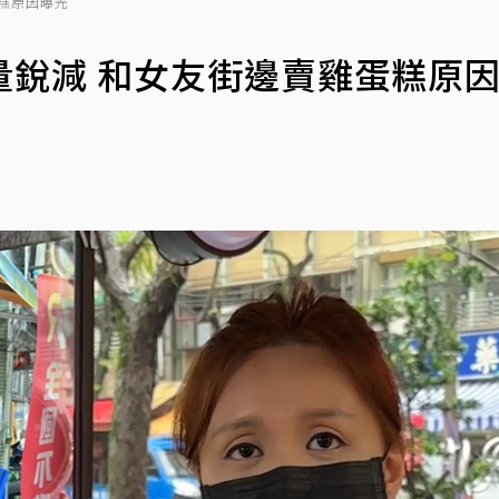
糕原因曝光
量銳減 和女友街邊賣雞蛋糕原