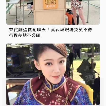
來買雞蛋糕亂聊天！蔡裴琳現場哭笑不得
行程差點不公開