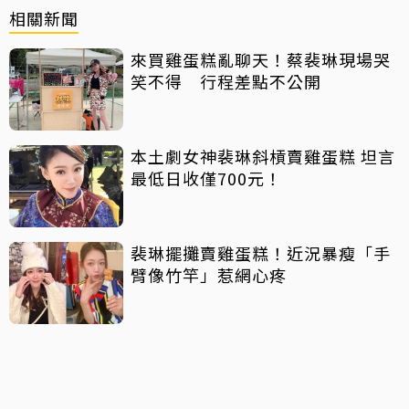
相關新聞
來買雞蛋糕亂聊天！蔡裴琳現場哭
笑不得 行程差點不公開
本土劇女神裴琳斜槓賣雞蛋糕 坦言
最低日收僅700元！
裴琳擺攤賣雞蛋糕！近況暴瘦「手
臂像竹竿」惹網心疼