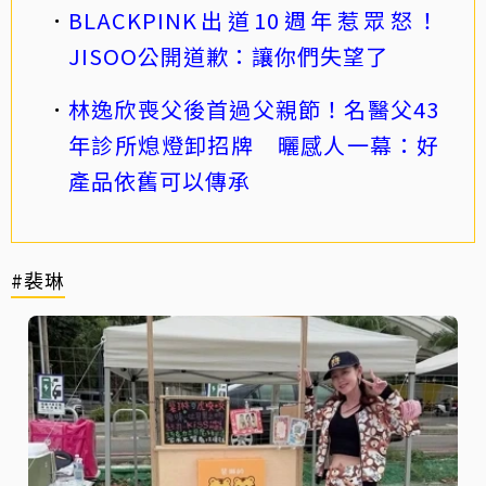
BLACKPINK出道10週年惹眾怒！
JISOO公開道歉：讓你們失望了
林逸欣喪父後首過父親節！名醫父43
年診所熄燈卸招牌 曬感人一幕：好
產品依舊可以傳承
#裴琳