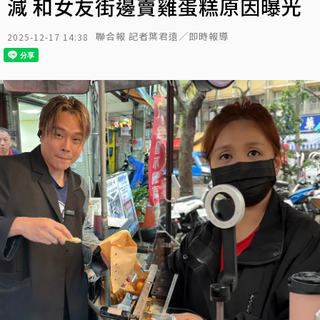
減 和女友街邊賣雞蛋糕原因曝光
聯合報 記者葉君遠／即時報導
2025-12-17 14:38