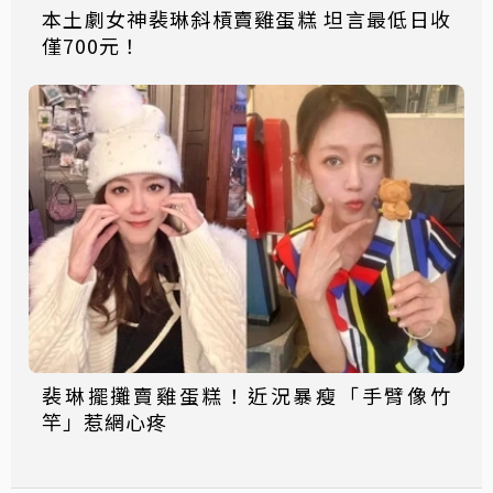
本土劇女神裴琳斜槓賣雞蛋糕 坦言最低日收
僅700元！
裴琳擺攤賣雞蛋糕！近況暴瘦「手臂像竹
竿」惹網心疼