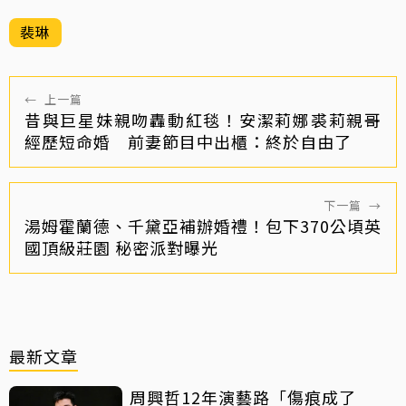
裴琳
←
上一篇
昔與巨星妹親吻轟動紅毯！安潔莉娜裘莉親哥
經歷短命婚 前妻節目中出櫃：終於自由了
下一篇
→
湯姆霍蘭德、千黛亞補辦婚禮！包下370公頃英
國頂級莊園 秘密派對曝光
最新文章
周興哲12年演藝路「傷痕成了