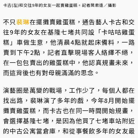
卡古(左)和交往9年的女友一起賣雞蛋糕。記者葉君遠／攝影
不只
裴琳
在擺攤賣雞蛋糕，通告藝人卡古和交
往9年的女友在基隆七堵共同設「卡咕咕雞蛋
糕」車做生意，他清晨4點就起床備料，一路
賣到下午2點，記者直擊現場客人絡繹不絕，
在一包包賣出的雞蛋糕中，他認真規畫未來，
而這背後也有對母親滿滿的思念。
演藝圈是萬變的戰場，工作少了，每個人都在
找出路，裴琳演了多年的戲，今年8月開始擺
攤賣雞蛋糕，而卡古也在同一時間開始規畫，
會選擇基隆七堵，是因為他買了七堵車站附近
的中古公寓當倉庫，和從事餐飲多年的女友最