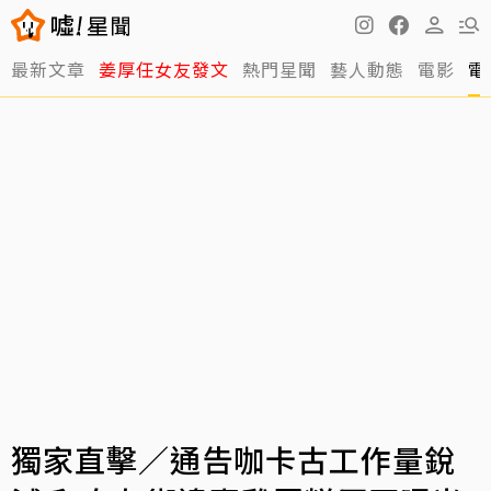
最新文章
姜厚任女友發文
熱門星聞
藝人動態
電影
電
獨家直擊／通告咖卡古工作量銳