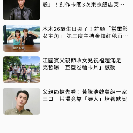
殼」！創作卡關3次東京飯店突找
回靈感
木木26歲生日哭了！許願「當電影
女主角」 第三度主持金鐘紅毯再喊
話
江國賓父親節收女兒祝福超滿足
亮哲曝「巨型卷軸卡片」感動
父親節搶先看！黃騰浩魏蔓組一家
三口 片場竟靠「嚇人」培養默契