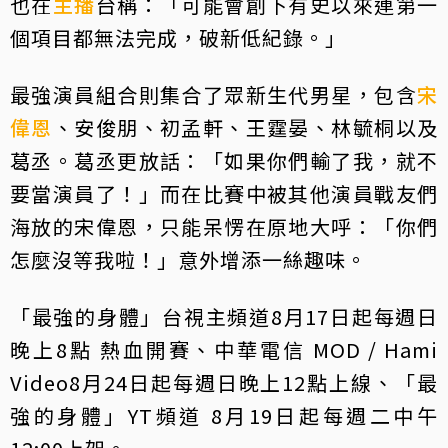
也在
主播
台稱：「可能會創下有史以來連第一
個項目都無法完成，破新低紀錄。」
最強演員組合則集合了眾新生代男星，包含
宋
偉恩
、安俊朋、初孟軒、王霆晏、林毓桐以及
葛丞。葛丞更放話：「如果你們輸了我，就不
要當演員了！」而在比賽中被其他演員戰友們
海放的宋偉恩，只能呆愣在原地大呼：「你們
怎麼沒等我啦！」意外增添一絲趣味。
「最強的身體」台視主頻道8月17日起每週日
晚上8點 熱血開賽、中華電信 MOD / Hami
Video8月24日起每週日晚上12點上線、「最
強的身體」YT頻道 8月19日起每週二中午