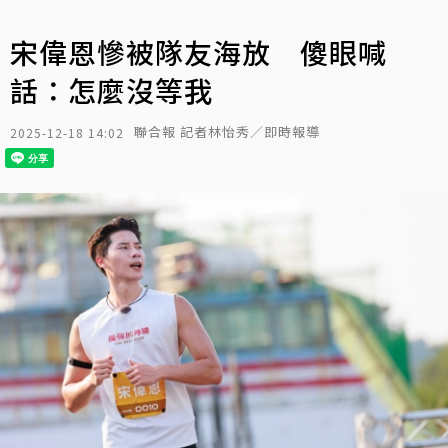
宋偉恩慘被隊友海放 傻眼喊
話：怎麼沒等我
聯合報 記者林怡秀／即時報導
2025-12-18 14:02