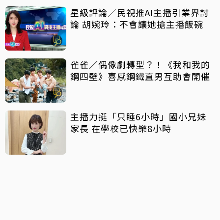
星級評論／民視推AI主播引業界討
論 胡婉玲：不會讓她搶主播飯碗
雀雀／偶像劇轉型？！《我和我的
鋼四壁》喜感鋼鐵直男互助會開催
主播力挺「只睡6小時」國小兄妹
家長 在學校已快樂8小時