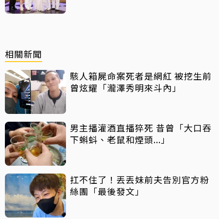
相關新聞
駭人箱屍命案死者是網紅 被挖生前
曾炫耀「瀧澤秀明來斗內」
男主播灌酒直播猝死 昔曾「大口吞
下蝌蚪、老鼠和煙頭...」
扛不住了！丟丟妹前夫告別官方粉
絲團「最後發文」