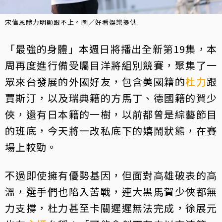
宋偉恩體力明顯跟不上。圖／好看娛樂提供
「最強的身體」本週日將播出全新第19集，本
周再度進行備受矚目洋將組別競賽，聚集了一
眾來台發展的外國好友，包含美國籍的
杜力
跟
賈斯汀，以及瑞典籍的方馬丁、德國籍的賀少
俠，還有日本籍的一樹，以前都曾是綜藝節目
的班底，今天將一改私底下的嬉鬧狀態，在賽
場上較勁。
不過即使擁有優勢基因，但面對高雄破表的高
溫，選手們也陷入苦戰，連大黑馬賀少俠都無
力支撐，杜力甚至卡關遲遲無法完成，徐展元