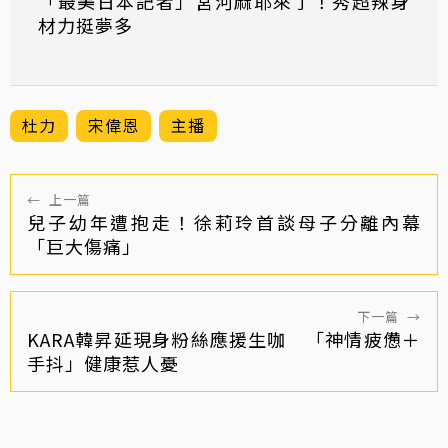
「最美日本記者」宮河麻耶來了！秀超辣身
材力挺夢多
杜力
宋偉恩
主播
←
上一篇
兒子幼年遭抱走！徐莉玲首談母子分離內幕
「巨大傷痛」
下一篇
→
KARA韓昇延現身粉絲應援生咖 「神情疲憊＋
手抖」健康惹人憂