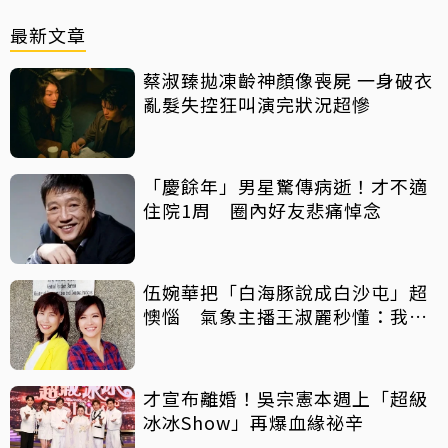
最新文章
蔡淑臻拋凍齡神顏像喪屍 一身破衣
亂髮失控狂叫演完狀況超慘
「慶餘年」男星驚傳病逝！才不適
住院1周 圈內好友悲痛悼念
伍婉華把「白海豚說成白沙屯」超
懊惱 氣象主播王淑麗秒懂：我曾
講成「星巴克」
才宣布離婚！吳宗憲本週上「超級
冰冰Show」再爆血緣祕辛