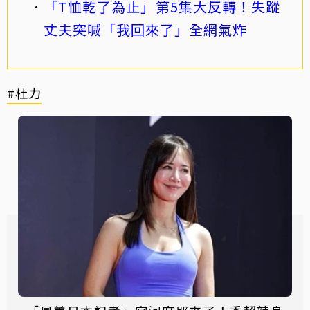
「T恤乾了為止」第5集大反轉！失蹤
丈夫突喊「我回來了」全網氣炸
#杜力