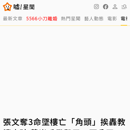
最新文章
5566小刀離婚
熱門星聞
藝人動態
電影
電
張文奪3命墜樓亡「角頭」挨轟教