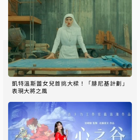
凱特溫斯蕾女兒首挑大樑！「腓尼基計劃」
表現大將之風