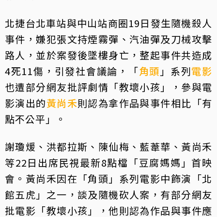
北捷台北車站與中山站商圈19日發生隨機殺人
事件，嫌犯張文持煙霧彈、汽油彈及刀械攻擊
路人，並於案發後墜樓身亡，整起事件共造成
4死11傷，引發社會議論，「
角頭
」系列
電影
也遭部分網友批評劇情「教壞小孩」，參與電
影演出的
黃尚禾
則認為拿作品與事件相比「有
點不公平」。
謝瓊煖、洪都拉斯、陳仙梅、藍葦華、黃尚禾
等22日出席民視最新8點檔「豆腐媽媽」首映
會。黃尚禾因在「角頭」系列電影中飾演「北
館五虎」之一，談及隨機砍人案，有部分網友
批電影「教壞小孩」，他則認為作品與事件應