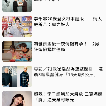
李千娜20歲愛女根本翻版！ 媽太
嚴訴苦：壓力好大
賴雅妍酒後一夜情疑有孕！ 2男
狂追陷尷尬僵局
專訪／71歲崔浩然為連戲超拚！ 凌
晨3點摸黑健身「15天瘦9公斤」
超辣！李千娜胸前大解放 三寶媽超
「胸」逆天身材曝光