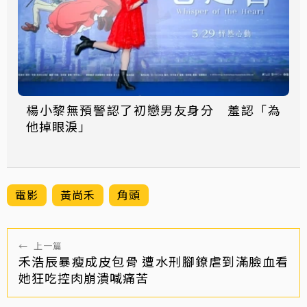
楊小黎無預警認了初戀男友身分 羞認「為
他掉眼淚」
電影
黃尚禾
角頭
←
上一篇
禾浩辰暴瘦成皮包骨 遭水刑腳鐐虐到滿臉血看
她狂吃控肉崩潰喊痛苦