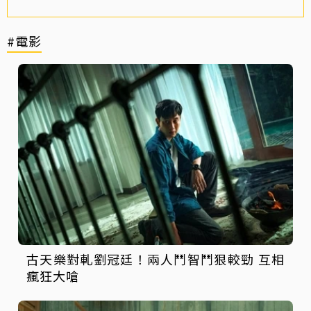
#電影
古天樂對軋劉冠廷！兩人鬥智鬥狠較勁 互相
瘋狂大嗆