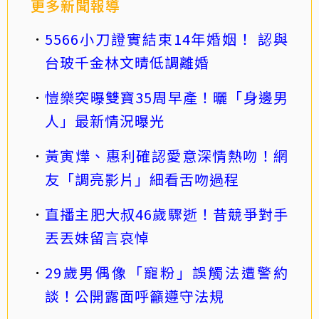
更多新聞報導
5566小刀證實結束14年婚姻！ 認與
台玻千金林文晴低調離婚
愷樂突曝雙寶35周早產！曬「身邊男
人」最新情況曝光
黃寅燁、惠利確認愛意深情熱吻！網
友「調亮影片」細看舌吻過程
直播主肥大叔46歲驟逝！昔競爭對手
丟丟妹留言哀悼
29歲男偶像「寵粉」誤觸法遭警約
談！公開露面呼籲遵守法規