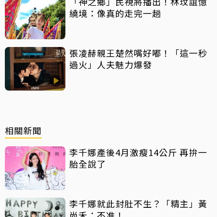
「神之鄉」民視將播出！林玟誼憶
繞境：像真的走完一趟
張凌赫親王楚然嘴好嘟！「這一秒
過火」人夫魅力爆發
相關新聞
李千娜產後4月激瘦14公斤 再拚一
胎全說了
李千娜就此封肚不生？「精主」黃
尚禾：不准！