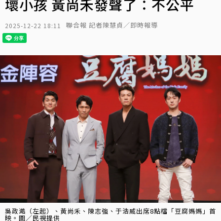
壞小孩 黃尚禾發聲了：不公平
聯合報 記者陳慧貞／即時報導
2025-12-22 18:11
吳政澔（左起）、黃尚禾、陳志強、于浩威出席8點檔「豆腐媽媽」首
映。圖／民視提供