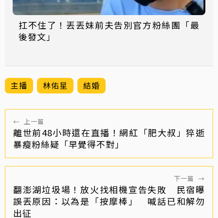
扛不住了！丟丟妹前夫告別官方粉絲團「最
後發文」
主播
林佑星
結婚
←
上一篇
離世前48小時還在直播！網紅「肥大叔」猝逝
暴瘦粉絲疑「早覺得不對」
下一篇
→
翻澎湖垃圾場！放火找相機宣告失敗 民宿曝
誤丟原因：以為是「按摩棒」 喊話已和解勿
出征