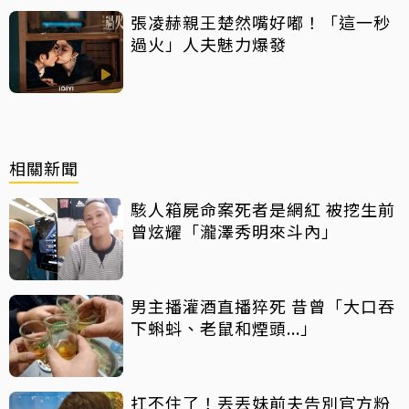
張凌赫親王楚然嘴好嘟！「這一秒
過火」人夫魅力爆發
相關新聞
駭人箱屍命案死者是網紅 被挖生前
曾炫耀「瀧澤秀明來斗內」
男主播灌酒直播猝死 昔曾「大口吞
下蝌蚪、老鼠和煙頭...」
扛不住了！丟丟妹前夫告別官方粉