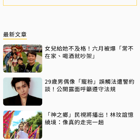
最新文章
女兒給她不及格！六月被爆「常不
在家、喝酒就吵架」
29歲男偶像「寵粉」誤觸法遭警約
談！公開露面呼籲遵守法規
「神之鄉」民視將播出！林玟誼憶
繞境：像真的走完一趟