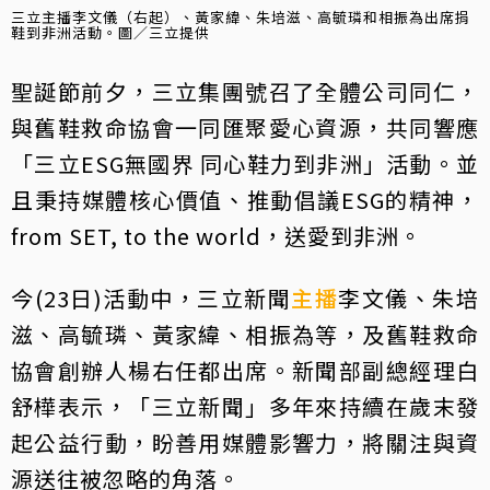
三立主播李文儀（右起）、黃家緯、朱培滋、高毓璘和相振為出席捐
鞋到非洲活動。圖／三立提供
聖誕節前夕，三立集團號召了全體公司同仁，
與舊鞋救命協會一同匯聚愛心資源，共同響應
「三立ESG無國界 同心鞋力到非洲」活動。並
且秉持媒體核心價值、推動倡議ESG的精神，
from SET, to the world，送愛到非洲。
今(23日)活動中，三立新聞
主播
李文儀、朱培
滋、高毓璘、黃家緯、相振為等，及舊鞋救命
協會創辦人楊右任都出席。新聞部副總經理白
舒樺表示，「三立新聞」多年來持續在歲末發
起公益行動，盼善用媒體影響力，將關注與資
源送往被忽略的角落。