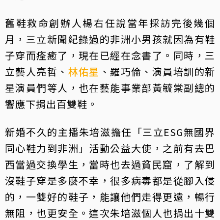
舊鞋救命創辦人楊右任說當年採訪完後幾個
月，三立新聞紀錄過的非洲小男孩就因為有鞋
子穿而痊癒了，現在已經在念書了。同時，三
立藝人亮哲、
林佑星
、羅巧倫、演員培訓的新
星演員們等人，也在藝能事業部黃毓棠副總的
響應下捐出百雙鞋。
新婚不久的主播朱培滋擔任「三立ESG無國界
同心鞋力到非洲」活動公益大使，之前有去巴
西當過交換學生，當時也去過貧民窟，了解到
沒鞋子穿是多麼不幸，很多病毒都是從腳入侵
的，一雙好的鞋子，能讓他們走得更遠，暢行
無阻，也更安全。這次朱培滋個人也捐出十雙