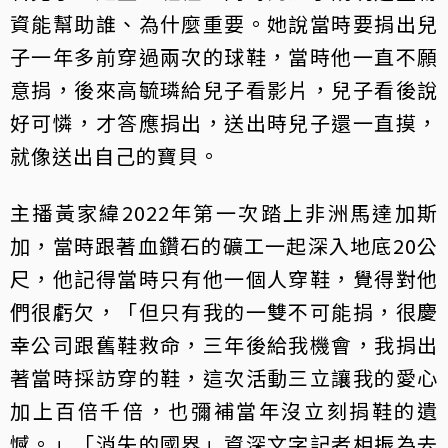
資能幫助誰、為什麼重要。她說當時要捐出兒
子一年多前穿過兩次的球鞋，當時他一直不願
意捐，後來高毓璘給兒子看影片，兒子看後說
好可憐，才答應捐出，送出時兒子還一直摸，
就像送出自己的寶貝。
主播黃家緯2022年第一次踏上非洲馬達加斯
加，當時跟著血鑽石的礦工一起深入地底20公
尺，他記得當時只有他一個人穿鞋，覺得對他
們很虧欠，「但只有我的一雙不可能捐，很慶
幸公司跟舊鞋救命，三年後給我機會，我捐出
著當時採訪穿的鞋，這次活動三立讓我的愛心
加上百倍千倍，也彌補當年沒立刻捐鞋的遺
憾。」「消失的國界」資深文字記者相振為去