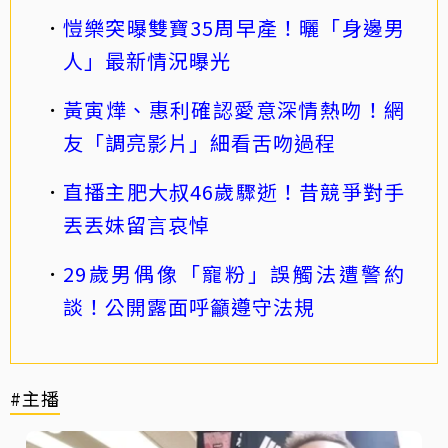
愷樂突曝雙寶35周早產！曬「身邊男
人」最新情況曝光
黃寅燁、惠利確認愛意深情熱吻！網
友「調亮影片」細看舌吻過程
直播主肥大叔46歲驟逝！昔競爭對手
丟丟妹留言哀悼
29歲男偶像「寵粉」誤觸法遭警約
談！公開露面呼籲遵守法規
#主播