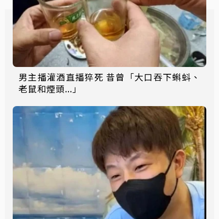
男主播灌酒直播猝死 昔曾「大口吞下蝌蚪、
老鼠和煙頭...」