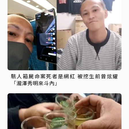
駭人箱屍命案死者是網紅 被挖生前曾炫耀
「瀧澤秀明來斗內」