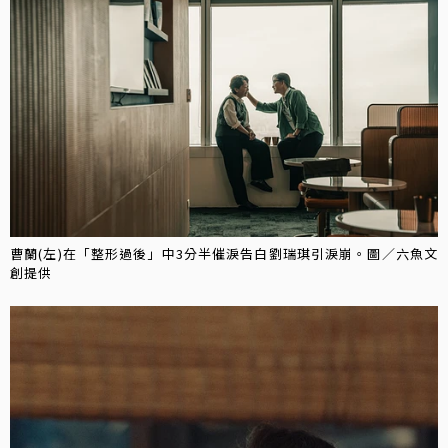
曹蘭(左)在「整形過後」中3分半催淚告白劉瑞琪引淚崩。圖／六魚文
創提供