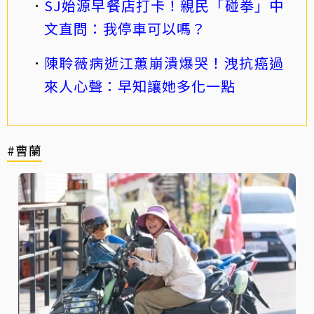
SJ始源早餐店打卡！親民「碰拳」中
文直問：我停車可以嗎？
陳聆薇病逝江蕙崩潰爆哭！洩抗癌過
來人心聲：早知讓她多化一點
#曹蘭