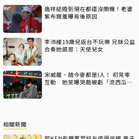
逸祥結婚到現在都還沒開機！老婆
紫布爾羞曝背後原因
李沛綾19歲兒返台不玩樂 兄妹公益
合奏她感恩：天使兒女
宋威龍、趙今麥都是I人！ 初見零
互動 她笑曝哭戲被虧「流西瓜
汁」
相關新聞
阿KEN有周董當好友值得炫耀 曾子