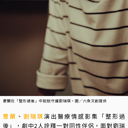
曹蘭在「整形過後」中默默守護劉瑞琪。圖／六魚文創提供
曹蘭
、
劉瑞琪
演出醫療情感影集「整形過
後」，劇中2人詮釋一對同性伴侶，面對劉瑞