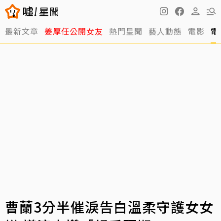
最新文章
姜厚任公開女友
熱門星聞
藝人動態
電影
電
曹蘭3分半催淚告白溫柔守護女女