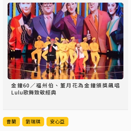
金鐘60／福州伯、董月花為金鐘頒獎飆唱
Lulu歌舞致敬經典
曹蘭
劉瑞琪
安心亞