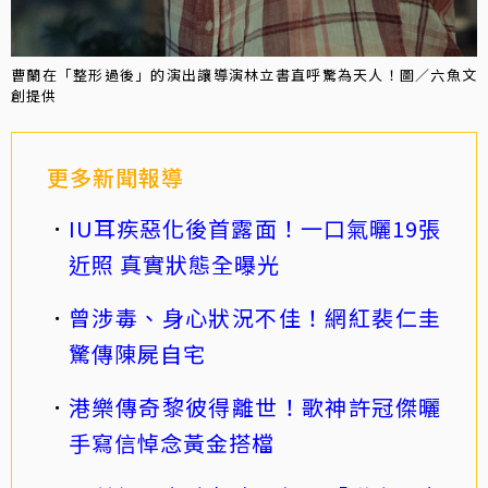
曹蘭在「整形過後」的演出讓導演林立書直呼驚為天人！圖／六魚文
創提供
更多新聞報導
IU耳疾惡化後首露面！一口氣曬19張
近照 真實狀態全曝光
曾涉毒、身心狀況不佳！網紅裴仁圭
驚傳陳屍自宅
港樂傳奇黎彼得離世！歌神許冠傑曬
手寫信悼念黃金搭檔