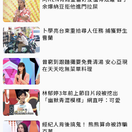
余爆納豆拒他進門拉屎
卜學亮台東重拾尋人任務 捕獲野生
曹蘭
曾窮到跟麵攤要免費清湯 安心亞現
在天天吃無菜單料理
林郁婷3年前上節目片段被挖出
「幽默青澀模樣」網直呼：可愛
經紀人背後搞鬼！ 熊熊算命被詐騙
百萬