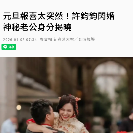
元旦報喜太突然！許鈞鈞閃婚
神秘老公身分揭曉
聯合報 記者趙大智／即時報導
2026-01-03 07:34