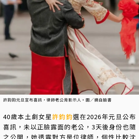
許鈞鈞元旦宣布喜訊，律師老公背影示人。圖／摘自臉書
40歲本土劇女星
許鈞鈞
選在2026年元旦公布
喜訊，未以正臉露面的老公，3天後身份也隨
之公開，她透露對方是位律師，個性比較沈