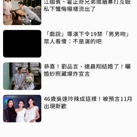
江國賓、霍正奇兄弟鬩牆暴打互毆
私下懺悔模樣流出了
「戲說」導演下令19禁「男男吻」
眾人看傻：不是演的吧
恭喜！劉品言、連晨翔結婚了！曬
婚紗照藏爆炸宣言
46歲吳速玲辣成這樣！被預言11月
出現新歡