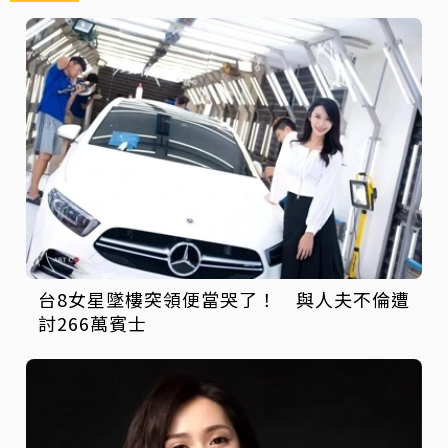
台8女星墜樓突領便當哭了！ 與人夫不倫遭
討266萬賓士