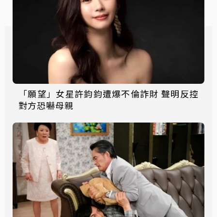
「願望」女星許鈞鈞遭爆不倫詐財 聲明反控
對方恐嚇母親