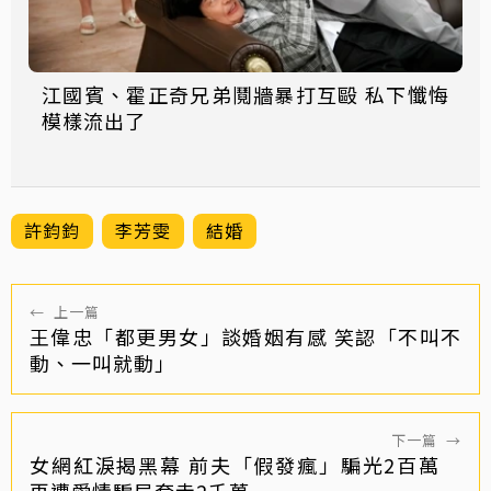
江國賓、霍正奇兄弟鬩牆暴打互毆 私下懺悔
模樣流出了
許鈞鈞
李芳雯
結婚
←
上一篇
王偉忠「都更男女」談婚姻有感 笑認「不叫不
動、一叫就動」
下一篇
→
女網紅淚揭黑幕 前夫「假發瘋」騙光2百萬
再遭愛情騙局套走2千萬