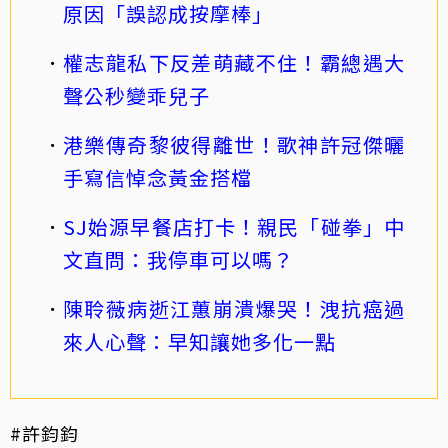
原因「誤認成按摩棒」
權志龍私下反差萌藏不住！霸總遇大
聲公秒變乖兒子
港樂傳奇黎彼得離世！歌神許冠傑曬
手寫信悼念黃金搭檔
SJ始源早餐店打卡！親民「碰拳」中
文直問：我停車可以嗎？
陳聆薇病逝江蕙崩潰爆哭！洩抗癌過
來人心聲：早知讓她多化一點
#許鈞鈞