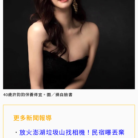
40歲許鈞鈞保養得宜。圖／摘自臉書
更多新聞報導
放火澎湖垃圾山找相機！民宿曝丟棄