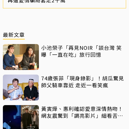
最新文章
小池榮子「再見NOIR「談台灣 笑
曝「一直在吃」旅行回憶
74歲張菲「現身錄影」！胡瓜驚見
師父騎車靠近 走近一看笑瘋
黃寅燁、惠利確認愛意深情熱吻！
網友震驚到「調亮影片」細看舌吻
過程