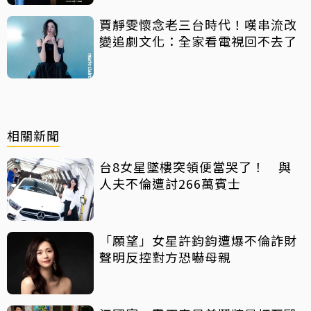
賈靜雯懷念老三台時代！嘆串流改
變追劇文化：全家看電視回不去了
相關新聞
台8女星墜樓突領便當哭了！ 與
人夫不倫遭討266萬賓士
「願望」女星許鈞鈞遭爆不倫詐財
聲明反控對方恐嚇母親