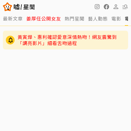
最新文章
姜厚任公開女友
熱門星聞
藝人動態
電影
電
死前48小時還在直播！網紅「肥大叔」猝逝 暴瘦
粉絲疑「早覺得不對」