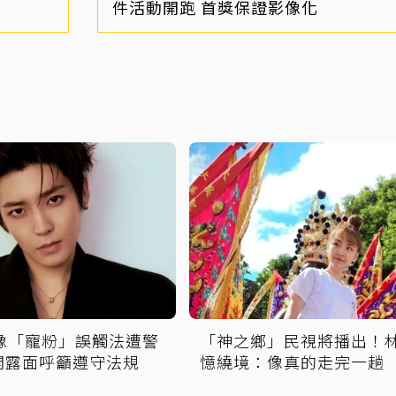
件活動開跑 首獎保證影像化
偶像「寵粉」誤觸法遭警
「神之鄉」民視將播出！
開露面呼籲遵守法規
憶繞境：像真的走完一趟