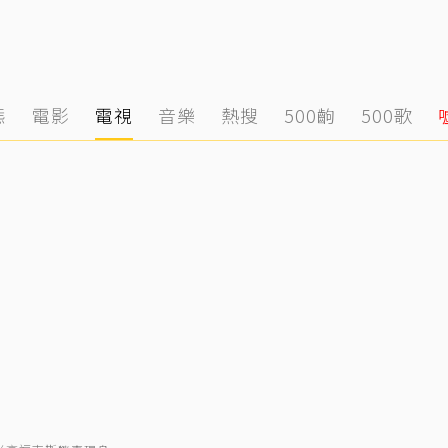
態
電影
電視
音樂
熱搜
500齣
500歌