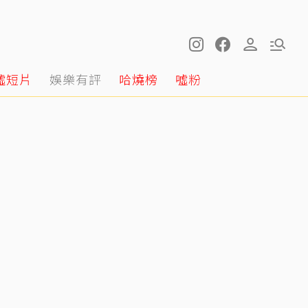
噓短片
娛樂有評
哈燒榜
噓粉