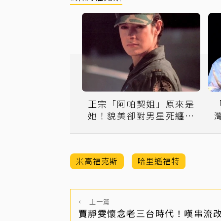
正宗「阿帕契姐」原來是
她！貌美卻對男星死纏爛
打
米高福克斯
哈里遜福特
←
上一篇
賈靜雯懷念老三台時代！嘆串流