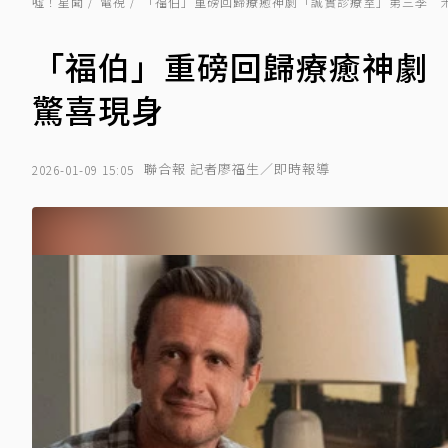
噓！星聞
電視
「福伯」重磅回歸療癒神劇「誠實診療室」第三季 
「福伯」重磅回歸療癒神劇
驚喜現身
聯合報 記者廖福生／即時報導
2026-01-09 15:05