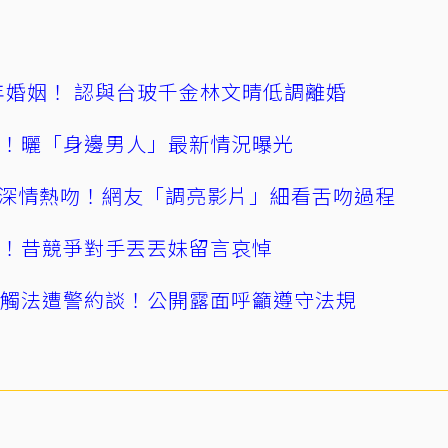
4年婚姻！ 認與台玻千金林文晴低調離婚
產！曬「身邊男人」最新情況曝光
深情熱吻！網友「調亮影片」細看舌吻過程
逝！昔競爭對手丟丟妹留言哀悼
誤觸法遭警約談！公開露面呼籲遵守法規