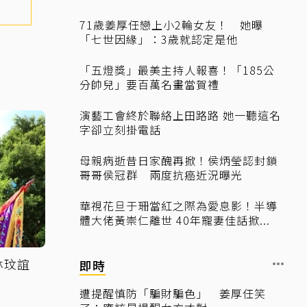
71歲姜厚任戀上小2輪女友！ 她曝
「七世因緣」：3歲就認定是他
「五燈獎」最美主持人報喜！「185公
分帥兒」要百萬名畫當賀禮
演藝工會終於聯絡上田路路 她一聽這名
字卻立刻掛電話
母親病逝昔日家醜再掀！侯炳瑩認封鎖
哥哥侯冠群 兩度抗癌近況曝光
華視花旦于珊當紅之際為愛息影！半導
體大佬黃崇仁離世 40年寵妻佳話掀...
林玟誼
即時
遭提醒慎防「騙財騙色」 姜厚任笑