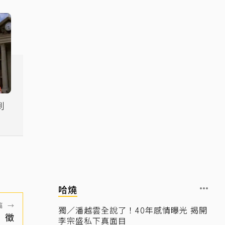
到
一
哈燒
篇
→
獨／潘越雲全說了！40年感情曝光 揭開
n」徵
李宗盛私下真面目