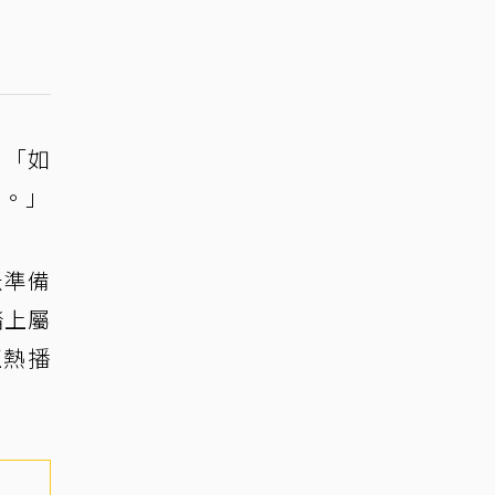
：「如
』。」
米準備
踏上屬
正熱播