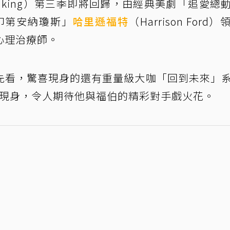
nking）第三季即將回歸，由經典美劇「追愛總
與「印第安納瓊斯」
哈里遜福特
（Harrison Ford
心理治療師。
先看，驚喜現身的還有重量級大咖「回到未來」
ox）驚喜現身，令人期待他與福伯的精彩對手戲火花。