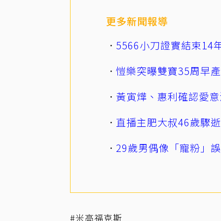
更多新聞報導
5566小刀證實結束1
愷樂突曝雙寶35周早
黃寅燁、惠利確認愛意
直播主肥大叔46歲驟
29歲男偶像「寵粉」
#米高福克斯