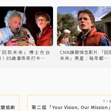
「回到未來」博士在台
CNN誤發悼念影片 「回
灣！85歲拿乖乖打卡「很
未來」男星：每年都來
懂吃」
次
下一
改變追劇
第二屆「Your Vision, Our Missio