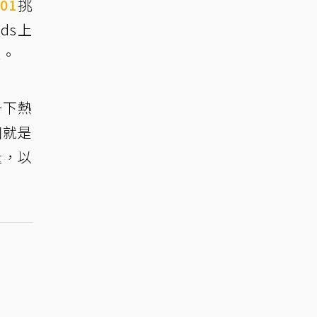
01
挑
ds上
擊。
一下熱
個就是
量，以