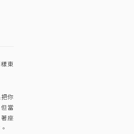
兩樣東
如果把你
。但當
占著座
瘓。