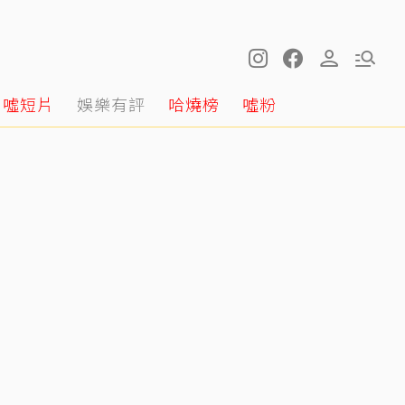
噓短片
娛樂有評
哈燒榜
噓粉