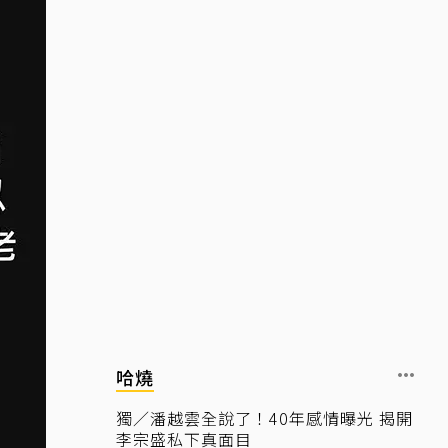
哈燒
獨／潘越雲全說了！40年感情曝光 揭開
李宗盛私下真面目