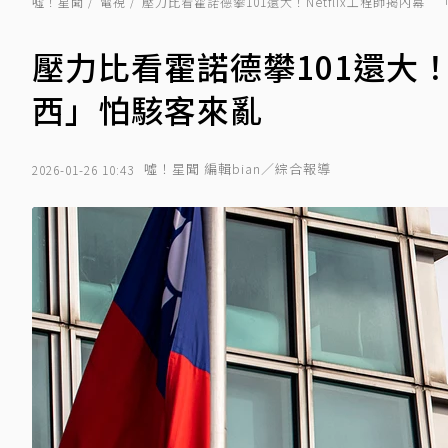
噓！星聞
電視
壓力比看霍諾德攀101還大！Netflix工程師揭內幕
壓力比看霍諾德攀101還大！
西」怕駭客來亂
噓！星聞 編輯bian／綜合報導
2026-01-26 10:43