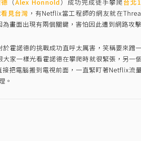
諾德
（
Alex Honnold
）成功完成徒手攀爬
台北1
球
看見台灣
，有Netflix當工程師的網友就在Threa
因為畫面出現有兩個關鍵，害怕因此遭到網路攻
師，對於霍諾德的挑戰成功直呼太厲害，笑稱要來蹭
跟大家一樣光看霍諾德在攀爬時就很緊張，另一
就直接把電腦搬到電視前面，一直緊盯著Netflix流
理。