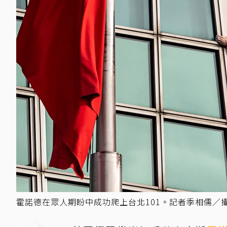
霍諾德在眾人期盼中成功爬上台北101。記者季相儒／