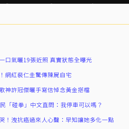
一口氣曬19張近照 真實狀態全曝光
！網紅裴仁圭驚傳陳屍自宅
歌神許冠傑曬手寫信悼念黃金搭檔
親民「碰拳」中文直問：我停車可以嗎？
哭！洩抗癌過來人心聲：早知讓她多化一點