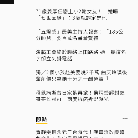
71歲姜厚任戀上小2輪女友！ 她曝
「七世因緣」：3歲就認定是他
「五燈獎」最美主持人報喜！「185公
分帥兒」要百萬名畫當賀禮
演藝工會終於聯絡上田路路 她一聽這名
字卻立刻掛電話
獨／2個小孩赴美要燒2千萬 曲艾玲嘆後
輩削價只拿她十分之一酬勞競爭
母親病逝昔日家醜再掀！侯炳瑩認封鎖
哥哥侯冠群 兩度抗癌近況曝光
即時
賈靜雯懷念老三台時代！嘆串流改變追