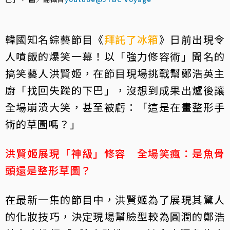
韓國知名綜藝節目《
拜託了冰箱
》日前出現令
人噴飯的爆笑一幕！以「強力修容術」聞名的
搞笑藝人洪賢姬，在節目現場挑戰幫鄭浩英主
廚「找回失蹤的下巴」，沒想到成果出爐後讓
全場崩潰大笑，甚至被虧：「這是在畫整形手
術的草圖嗎？」
洪賢姬展現「神級」修容 全場笑瘋：是魚骨
頭還是整形草圖？
在最新一集的節目中，洪賢姬為了展現其驚人
的化妝技巧，決定現場幫臉型較為圓潤的鄭浩