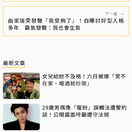
下一篇
→
曲家瑞突發聲「我受夠了」！自曝討好型人格
多年 霸氣發聲：我也會生氣
最新文章
女兒給她不及格！六月被爆「常不
在家、喝酒就吵架」
29歲男偶像「寵粉」誤觸法遭警約
談！公開露面呼籲遵守法規