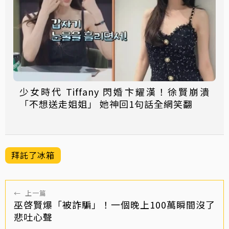
少女時代 Tiffany 閃婚卞耀漢！徐賢崩潰
「不想送走姐姐」 她神回1句話全網笑翻
拜託了冰箱
←
上一篇
巫啓賢爆「被詐騙」！一個晚上100萬瞬間沒了
悲吐心聲