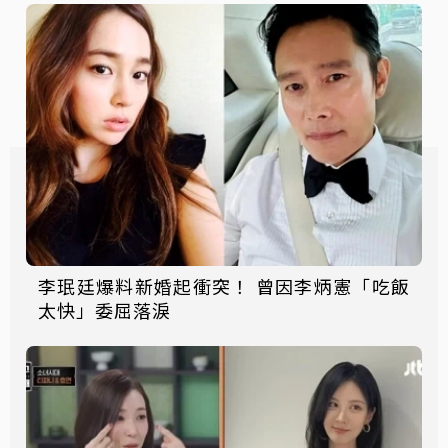
李珉廷爆料新婚起衝突！ 曾因李炳憲「吃飯
太快」委屈落淚