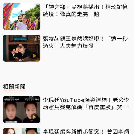
「神之鄉」民視將播出！林玟誼憶
繞境：像真的走完一趟
張凌赫親王楚然嘴好嘟！「這一秒
過火」人夫魅力爆發
相關新聞
李珉廷YouTube頻道達標！老公李
炳憲馬賽克解碼「首度露臉」笑翻
全網
李珉廷爆料新婚起衝突！ 曾因李炳