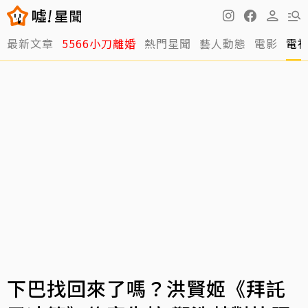
最新文章
5566小刀離婚
熱門星聞
藝人動態
電影
電
下巴找回來了嗎？洪賢姬《拜託