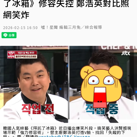
了冰箱》修容失控 鄭浩英對比照
網笑炸
噓！星聞 編輯三月兔／綜合報導
2026-02-15 16:50
韓國人氣綜藝《拜託了冰箱》近日播出爆笑片段，搞笑藝人洪賢姬現
場示範「強力修容術」，替主廚鄭浩英打造V臉、找回「失蹤的下
巴」。 圖／翻攝自
youtube@JTBC Voyage